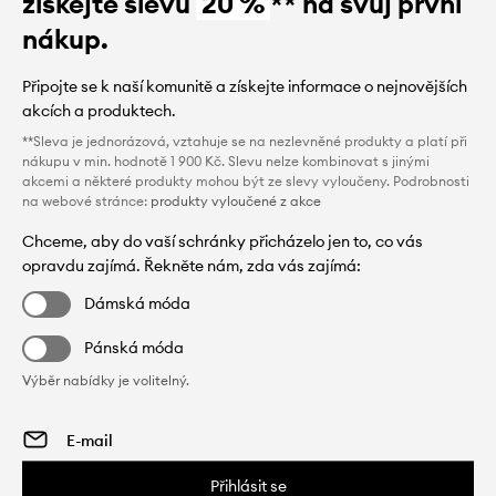
získejte slevu
20 %
** na svůj první
nákup.
Připojte se k naší komunitě a získejte informace o nejnovějších
akcích a produktech.
**Sleva je jednorázová, vztahuje se na nezlevněné produkty a platí při
nákupu v min. hodnotě 1 900 Kč. Slevu nelze kombinovat s jinými
akcemi a některé produkty mohou být ze slevy vyloučeny. Podrobnosti
na webové stránce:
produkty vyloučené z akce
Chceme, aby do vaší schránky přicházelo jen to, co vás
opravdu zajímá. Řekněte nám, zda vás zajímá:
Dámská móda
Pánská móda
Výběr nabídky je volitelný.
Přihlásit se