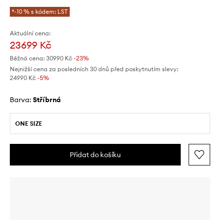
*-10 % s kódem: LST
Aktuální cena:
23699 Kč
Běžná cena:
30990 Kč
-23%
Nejnižší cena za posledních 30 dnů před poskytnutím slevy:
24990 Kč
 -5%
Barva:
stříbrná
ONE SIZE
Přidat do košíku