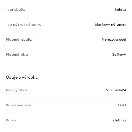
Tvar obálky
kulatá
Typ pásku / náramku
článkový náramek
Materiál obálky
Nerezová ocel
Materiál skla
Safírový
Údaje o výrobku
Kód výrobce
VEZCA0624
Barva výrobce
Gold
Barva
stříbrná