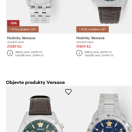
-10%
*-5 % s kódem: LST
*-10 % s kódem: LST
Hodinky Versace
Hodinky Versace
Aktuální cena:
Aktuální cena:
21589 Kč
19899 Kč
Běžná cena:
23989 Kč
Běžná cena:
25990 Kč
Nejnižší cena:
23989 Kč
Nejnižší cena:
20990 Kč
Objevte produkty Versace