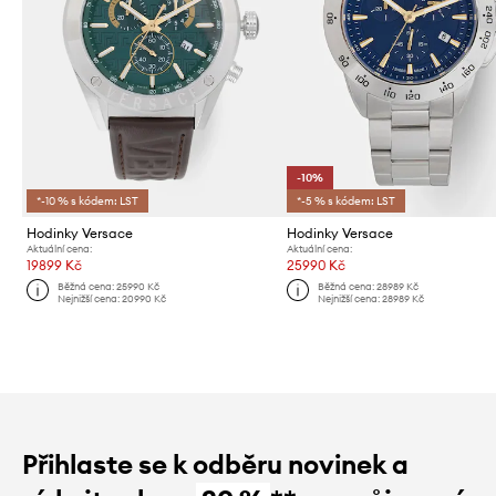
-10%
*-10 % s kódem: LST
*-5 % s kódem: LST
Hodinky Versace
Hodinky Versace
Aktuální cena:
Aktuální cena:
19899 Kč
25990 Kč
Běžná cena:
25990 Kč
Běžná cena:
28989 Kč
Nejnižší cena:
20990 Kč
Nejnižší cena:
28989 Kč
Přihlaste se k odběru novinek a