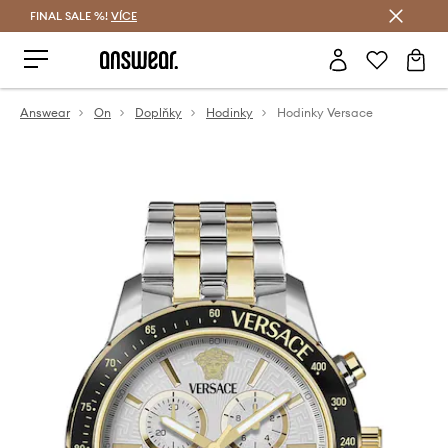
FINAL SALE %!
VÍCE
Ušetřete s Answear Club
Answear
On
Doplňky
Hodinky
Hodinky Versace