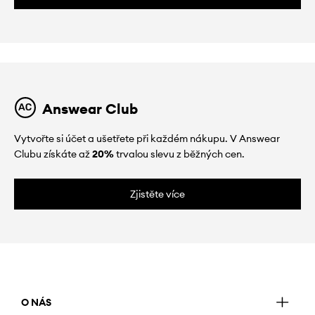
Answear Club
Vytvořte si účet a ušetřete při každém nákupu. V Answear
Clubu získáte až
20%
trvalou slevu z běžných cen.
Zjistěte více
O NÁS