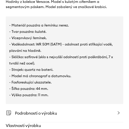
Hodinky z kolekce Versace. Model s kulatým ciferníkem a
segmentovým páskem. Model zabalený ve značkové krabici.
- Materiál pouzdra a řemínku: nerez.
- Tvar pouzdra: kulaté.
- Víceprvkový řemínek.
- Voděodolnost: WR 50M (5ATM) - odolnost proti stříkající vodě,
plavání na hladině.
- Sklíčko: safírové (sklo s nejvyšší odolností proti poškrábání, 7 x
tvrdší než ocel).
- Strojek: quartz na baterii.
- Model má chronograf a datumovku.
- Fosforeskující ukazatele.
- Šířka pouzdra: 44 mm.
- Výška pouzdra: 11 mm.
Podrobnosti o výrobku
Vlastnosti výrobku