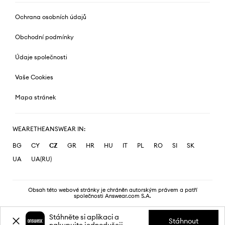
Ochrana osobních údajů
Obchodní podmínky
Údaje společnosti
Vaše Cookies
Mapa stránek
WEARETHEANSWEAR IN:
BG
CY
CZ
GR
HR
HU
IT
PL
RO
SI
SK
UA
UA(RU)
Obsah této webové stránky je chráněn autorským právem a patří
společnosti Answear.com S.A.
Stáhněte si aplikaci a
Stáhnout