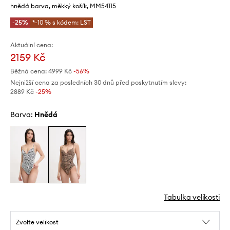
hnědá barva, měkký košík, MM54115
-25%
*-10 % s kódem: LST
Aktuální cena:
2159 Kč
Běžná cena:
4999 Kč
-56%
Nejnižší cena za posledních 30 dnů před poskytnutím slevy:
2889 Kč
 -25%
Barva:
hnědá
Tabulka velikosti
Zvolte velikost