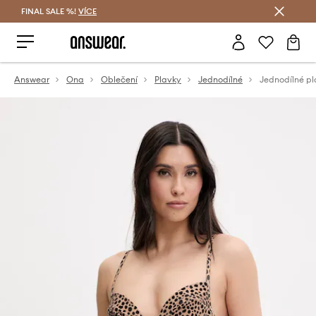
FINAL SALE %!
VÍCE
Ušetřete s Answear Club
Answear
Ona
Oblečení
Plavky
Jednodílné