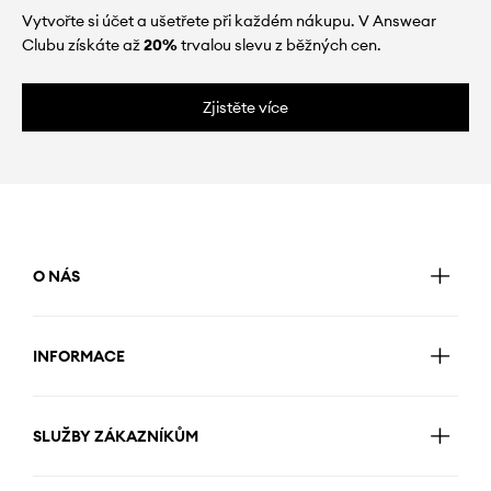
Vytvořte si účet a ušetřete při každém nákupu. V Answear
Clubu získáte až
20%
trvalou slevu z běžných cen.
Zjistěte více
O NÁS
INFORMACE
SLUŽBY ZÁKAZNÍKŮM