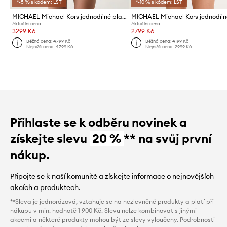
*-5 % s kódem: LST
*-10 % s kódem: LST
MICHAEL Michael Kors jednodílné plavky dámské
Aktuální cena:
Aktuální cena:
3299 Kč
2799 Kč
Běžná cena:
4799 Kč
Běžná cena:
4199 Kč
Nejnižší cena:
4799 Kč
Nejnižší cena:
2999 Kč
Přihlaste se k odběru novinek a
získejte slevu
20 %
** na svůj první
nákup.
Připojte se k naší komunitě a získejte informace o nejnovějších
akcích a produktech.
**Sleva je jednorázová, vztahuje se na nezlevněné produkty a platí při
nákupu v min. hodnotě 1 900 Kč. Slevu nelze kombinovat s jinými
akcemi a některé produkty mohou být ze slevy vyloučeny. Podrobnosti