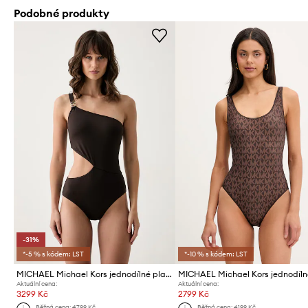
Podobné produkty
-31%
*-5 % s kódem: LST
*-10 % s kódem: LST
MICHAEL Michael Kors jednodílné plavky dámské
Aktuální cena:
Aktuální cena:
3299 Kč
2799 Kč
Běžná cena:
4799 Kč
Běžná cena:
4199 Kč