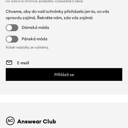
na webové stránce:
produkty vyloučené z akce
Chceme, aby do vaší schránky přicházelo jen to, co vás
opravdu zajímá. Řekněte nám, zda vás zajímá:
Dámská móda
Pánská móda
Výběr nabídky je volitelný.
Přihlásit se
Answear Club