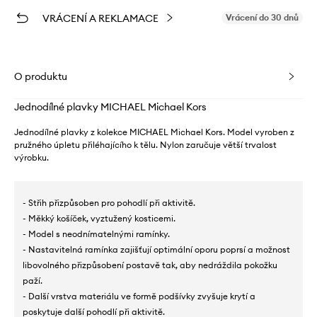
VRÁCENÍ A REKLAMACE
Vrácení do 30 dnů
O produktu
Jednodílné plavky MICHAEL Michael Kors
Jednodílné plavky z kolekce MICHAEL Michael Kors. Model vyroben z
pružného úpletu přiléhajícího k tělu. Nylon zaručuje větší trvalost
výrobku.
- Střih přizpůsoben pro pohodlí při aktivitě.
- Měkký košíček, vyztužený kosticemi.
- Model s neodnímatelnými ramínky.
- Nastavitelná ramínka zajišťují optimální oporu poprsí a možnost
libovolného přizpůsobení postavě tak, aby nedráždila pokožku
paží.
- Další vrstva materiálu ve formě podšívky zvyšuje krytí a
poskytuje další pohodlí při aktivitě.