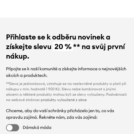
Přihlaste se k odběru novinek a
získejte slevu
20 %
** na svůj první
nákup.
Připojte se k naší komunitě a získejte informace o nejnovějších
akcích a produktech.
**Sleva je jednorázová, vztahuje se na nezlevněné produkty a platí při
nákupu v min. hodnotě 1 900 Kč. Slevu nelze kombinovat s jinými
akcemi a některé produkty mohou být ze slevy vyloučeny. Podrobnosti
na webové stránce:
produkty vyloučené z akce
Chceme, aby do vaší schránky přicházelo jen to, co vás
opravdu zajímá. Řekněte nám, zda vás zajímá:
Dámská móda