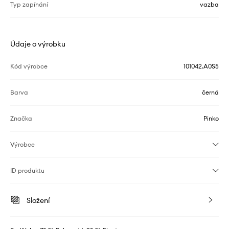
Typ zapínání
vazba
Údaje o výrobku
Kód výrobce
101042.A0S5
Barva
černá
Značka
Pinko
Výrobce
ID produktu
Složení