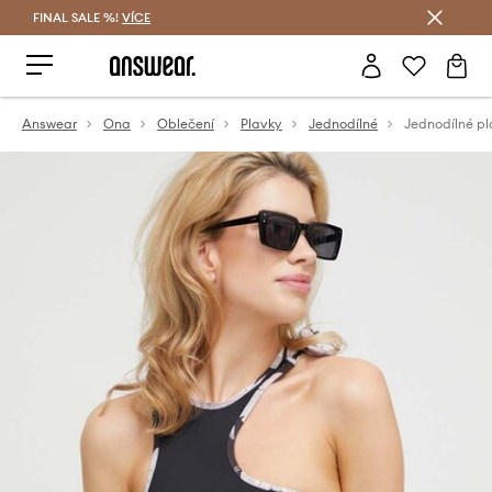
FINAL SALE %!
VÍCE
Ušetřete s Answear Club
Answear
Ona
Oblečení
Plavky
Jednodílné
Jednodílné pl