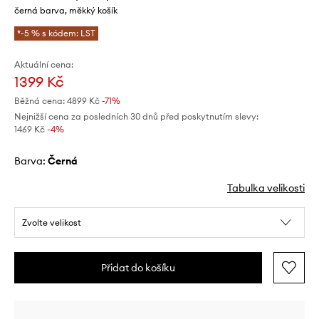
černá barva, měkký košík
*-5 % s kódem: LST
Aktuální cena:
1399 Kč
Běžná cena:
4899 Kč
-71%
Nejnižší cena za posledních 30 dnů před poskytnutím slevy:
1469 Kč
 -4%
Barva:
černá
Tabulka velikosti
Zvolte velikost
Přidat do košíku