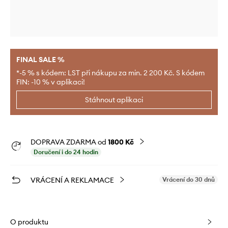
FINAL SALE %
*-5 % s kódem: LST při nákupu za min. 2 200 Kč. S kódem
FIN: -10 % v aplikaci!
Stáhnout aplikaci
DOPRAVA ZDARMA od
1800 Kč
Doručení i do 24 hodin
VRÁCENÍ A REKLAMACE
Vrácení do 30 dnů
O produktu