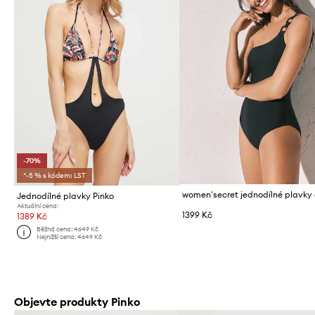
-70%
*-5 % s kódem: LST
Jednodílné plavky Pinko
Aktuální cena:
1399 Kč
1389 Kč
Běžná cena:
4649 Kč
Nejnižší cena:
4649 Kč
Objevte produkty Pinko