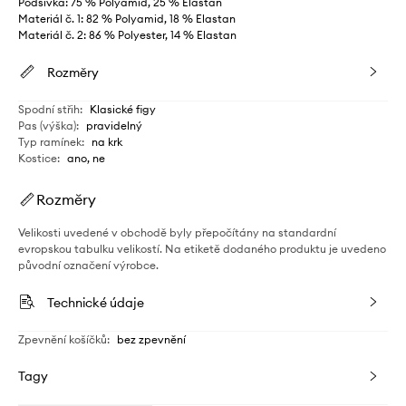
Podšívka: 75 % Polyamid, 25 % Elastan
Materiál č. 1: 82 % Polyamid, 18 % Elastan
Materiál č. 2: 86 % Polyester, 14 % Elastan
Rozměry
Spodní střih
:
Klasické figy
Pas (výška)
:
pravidelný
Typ ramínek
:
na krk
Kostice
:
ano, ne
Rozměry
Velikosti uvedené v obchodě byly přepočítány na standardní
evropskou tabulku velikostí. Na etiketě dodaného produktu je uvedeno
původní označení výrobce.
Technické údaje
Zpevnění košíčků
:
bez zpevnění
Tagy