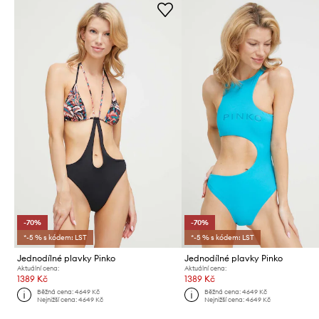
-70%
-70%
*-5 % s kódem: LST
*-5 % s kódem: LST
Jednodílné plavky Pinko
Jednodílné plavky Pinko
Aktuální cena:
Aktuální cena:
1389 Kč
1389 Kč
Běžná cena:
4649 Kč
Běžná cena:
4649 Kč
Nejnižší cena:
4649 Kč
Nejnižší cena:
4649 Kč