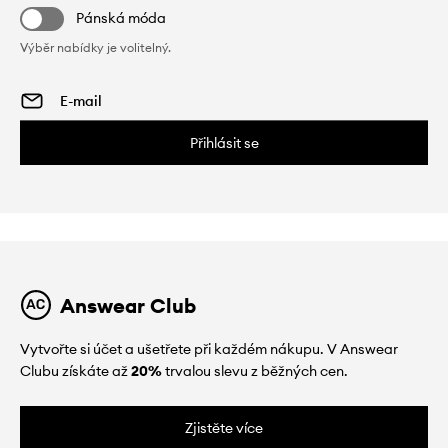
Pánská móda
Výběr nabídky je volitelný.
Přihlásit se
Answear Club
Vytvořte si účet a ušetřete při každém nákupu. V Answear
Clubu získáte až
20%
trvalou slevu z běžných cen.
Zjistěte více