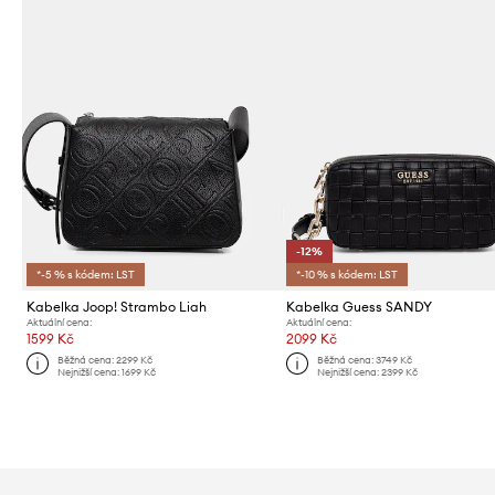
-12%
*-5 % s kódem: LST
*-10 % s kódem: LST
Kabelka Joop! Strambo Liah
Kabelka Guess SANDY
Aktuální cena:
Aktuální cena:
1599 Kč
2099 Kč
Běžná cena:
2299 Kč
Běžná cena:
3749 Kč
Nejnižší cena:
1699 Kč
Nejnižší cena:
2399 Kč