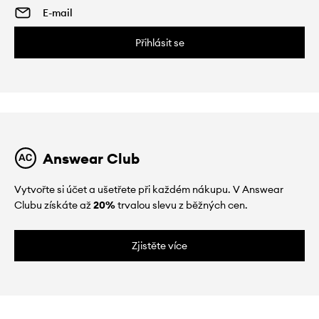
Přihlásit se
Answear Club
Vytvořte si účet a ušetřete při každém nákupu. V Answear
Clubu získáte až
20%
trvalou slevu z běžných cen.
Zjistěte více