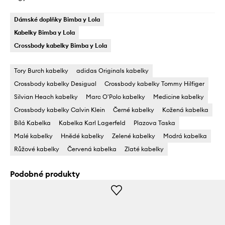
Dámské doplňky Bimba y Lola
Kabelky Bimba y Lola
Crossbody kabelky Bimba y Lola
Tory Burch kabelky
adidas Originals kabelky
Crossbody kabelky Desigual
Crossbody kabelky Tommy Hilfiger
Silvian Heach kabelky
Marc O'Polo kabelky
Medicine kabelky
Crossbody kabelky Calvin Klein
Černé kabelky
Kožená kabelka
Bílá Kabelka
Kabelka Karl Lagerfeld
Plazova Taska
Malé kabelky
Hnědé kabelky
Zelené kabelky
Modrá kabelka
Růžové kabelky
Červená kabelka
Zlaté kabelky
Podobné produkty