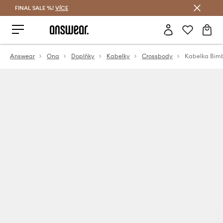
FINAL SALE %!
VÍCE
Ušetřete s Answear Club
Answear
Ona
Doplňky
Kabelky
Crossbody
Kabelka Bimb