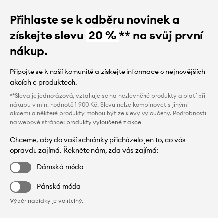
Přihlaste se k odběru novinek a
získejte slevu
20 %
** na svůj první
nákup.
Připojte se k naší komunitě a získejte informace o nejnovějších
akcích a produktech.
**Sleva je jednorázová, vztahuje se na nezlevněné produkty a platí při
nákupu v min. hodnotě 1 900 Kč. Slevu nelze kombinovat s jinými
akcemi a některé produkty mohou být ze slevy vyloučeny. Podrobnosti
na webové stránce:
produkty vyloučené z akce
Chceme, aby do vaší schránky přicházelo jen to, co vás
opravdu zajímá. Řekněte nám, zda vás zajímá:
Dámská móda
Pánská móda
Výběr nabídky je volitelný.