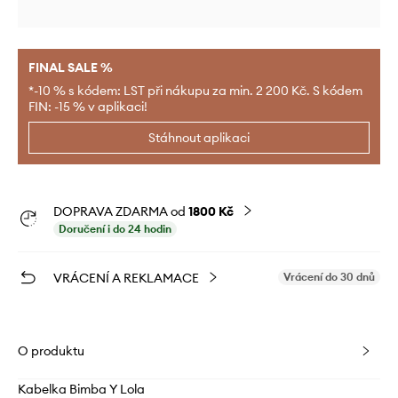
FINAL SALE %
*-10 % s kódem: LST při nákupu za min. 2 200 Kč. S kódem
FIN: -15 % v aplikaci!
Stáhnout aplikaci
DOPRAVA ZDARMA od
1800 Kč
Doručení i do 24 hodin
VRÁCENÍ A REKLAMACE
Vrácení do 30 dnů
O produktu
Kabelka Bimba Y Lola