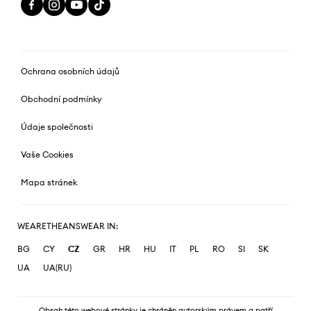
Ochrana osobních údajů
Obchodní podmínky
Údaje společnosti
Vaše Cookies
Mapa stránek
WEARETHEANSWEAR IN:
BG
CY
CZ
GR
HR
HU
IT
PL
RO
SI
SK
UA
UA(RU)
Obsah této webové stránky je chráněn autorským právem a patří