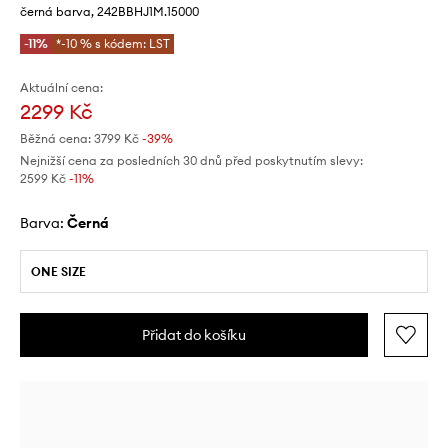
černá barva, 242BBHJ1M.15000
-11%
*-10 % s kódem: LST
Aktuální cena:
2299 Kč
Běžná cena:
3799 Kč
-39%
Nejnižší cena za posledních 30 dnů před poskytnutím slevy:
2599 Kč
 -11%
Barva:
černá
ONE SIZE
Přidat do košíku