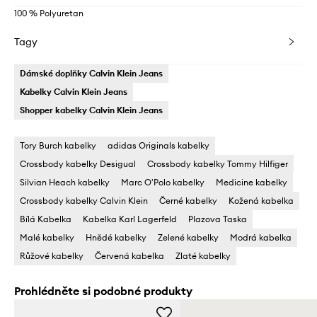
100 % Polyuretan
Tagy
Dámské doplňky Calvin Klein Jeans
Kabelky Calvin Klein Jeans
Shopper kabelky Calvin Klein Jeans
Tory Burch kabelky
adidas Originals kabelky
Crossbody kabelky Desigual
Crossbody kabelky Tommy Hilfiger
Silvian Heach kabelky
Marc O'Polo kabelky
Medicine kabelky
Crossbody kabelky Calvin Klein
Černé kabelky
Kožená kabelka
Bílá Kabelka
Kabelka Karl Lagerfeld
Plazova Taska
Malé kabelky
Hnědé kabelky
Zelené kabelky
Modrá kabelka
Růžové kabelky
Červená kabelka
Zlaté kabelky
Prohlédněte si podobné produkty