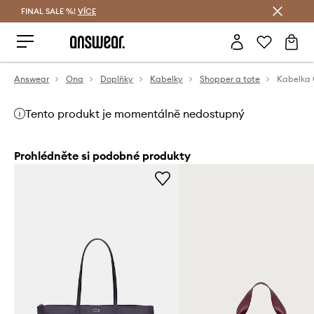
FINAL SALE %!
VÍCE
Ušetřete s Answear Club
Answear
Ona
Doplňky
Kabelky
Shopper a tote
Kabelka 
Tento produkt je momentálně nedostupný
Prohlédněte si podobné produkty