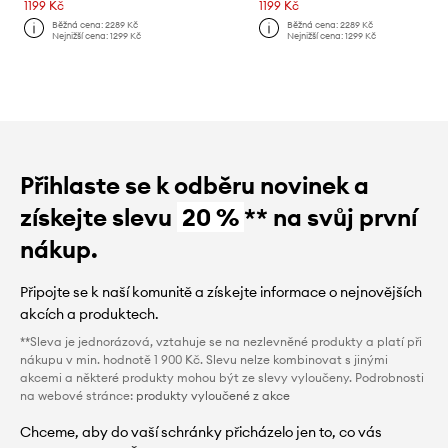
1199 Kč
1199 Kč
Běžná cena:
2289 Kč
Běžná cena:
2289 Kč
Nejnižší cena:
1299 Kč
Nejnižší cena:
1299 Kč
Přihlaste se k odběru novinek a
získejte slevu
20 %
** na svůj první
nákup.
Připojte se k naší komunitě a získejte informace o nejnovějších
akcích a produktech.
**Sleva je jednorázová, vztahuje se na nezlevněné produkty a platí při
nákupu v min. hodnotě 1 900 Kč. Slevu nelze kombinovat s jinými
akcemi a některé produkty mohou být ze slevy vyloučeny. Podrobnosti
na webové stránce:
produkty vyloučené z akce
Chceme, aby do vaší schránky přicházelo jen to, co vás