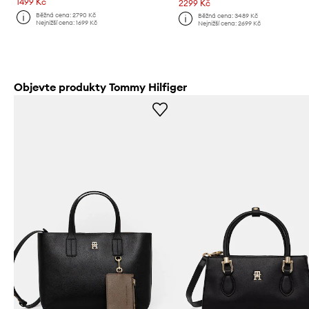
1499 Kč
2299 Kč
Běžná cena:
2790 Kč
Běžná cena:
3489 Kč
Nejnižší cena:
1699 Kč
Nejnižší cena:
2699 Kč
Objevte produkty Tommy Hilfiger