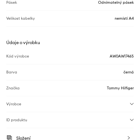
Pásek
Odnímatelný pásek
Velikost kabelky
nemístí A4
Údaje o výrobku
Kód výrobce
AW0AW17465
Barva
černá
Značka
Tommy Hilfiger
Výrobce
ID produktu
Složení