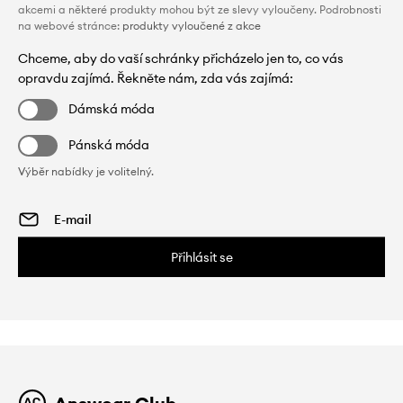
akcemi a některé produkty mohou být ze slevy vyloučeny. Podrobnosti
na webové stránce:
produkty vyloučené z akce
Chceme, aby do vaší schránky přicházelo jen to, co vás
opravdu zajímá. Řekněte nám, zda vás zajímá:
Dámská móda
Pánská móda
Výběr nabídky je volitelný.
Přihlásit se