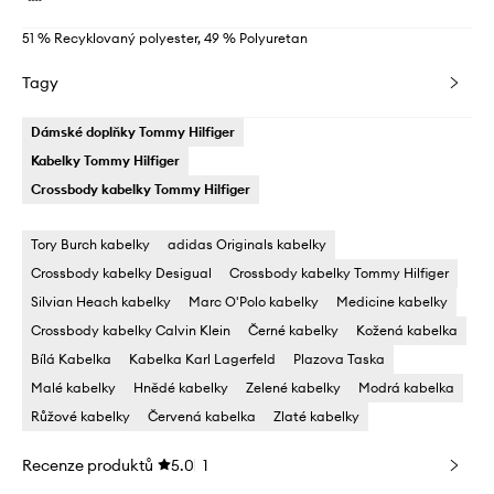
51 % Recyklovaný polyester, 49 % Polyuretan
Tagy
Dámské doplňky Tommy Hilfiger
Kabelky Tommy Hilfiger
Crossbody kabelky Tommy Hilfiger
Tory Burch kabelky
adidas Originals kabelky
Crossbody kabelky Desigual
Crossbody kabelky Tommy Hilfiger
Silvian Heach kabelky
Marc O'Polo kabelky
Medicine kabelky
Crossbody kabelky Calvin Klein
Černé kabelky
Kožená kabelka
Bílá Kabelka
Kabelka Karl Lagerfeld
Plazova Taska
Malé kabelky
Hnědé kabelky
Zelené kabelky
Modrá kabelka
Růžové kabelky
Červená kabelka
Zlaté kabelky
Recenze produktů
5.0
1