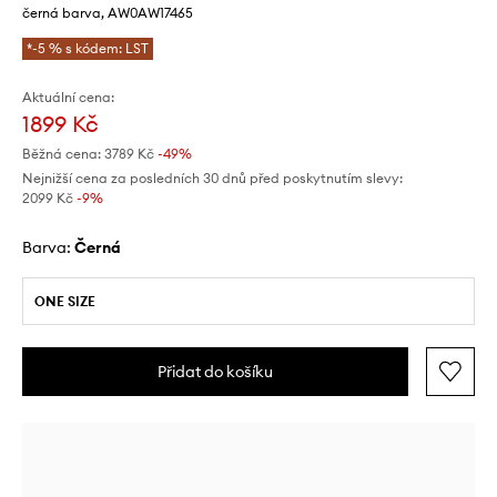
černá barva, AW0AW17465
*-5 % s kódem: LST
Aktuální cena:
1899 Kč
Běžná cena:
3789 Kč
-49%
Nejnižší cena za posledních 30 dnů před poskytnutím slevy:
2099 Kč
 -9%
Barva:
černá
ONE SIZE
Přidat do košíku