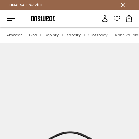
FINAL SALE %!
VÍCE
Ušetřete s Answear Club
Answear
Ona
Doplňky
Kabelky
Crossbody
Kabelka Tomm