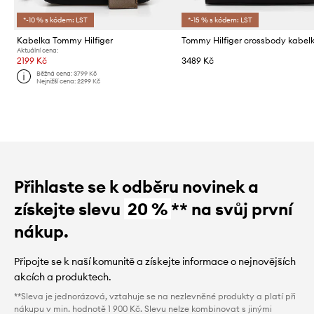
*-10 % s kódem: LST
*-15 % s kódem: LST
Kabelka Tommy Hilfiger
Aktuální cena:
2199 Kč
3489 Kč
Běžná cena:
3799 Kč
Nejnižší cena:
2299 Kč
Přihlaste se k odběru novinek a
získejte slevu
20 %
** na svůj první
nákup.
Připojte se k naší komunitě a získejte informace o nejnovějších
akcích a produktech.
**Sleva je jednorázová, vztahuje se na nezlevněné produkty a platí při
nákupu v min. hodnotě 1 900 Kč. Slevu nelze kombinovat s jinými