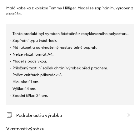
Malá kabelka z kolekce Tommy Hilfiger. Model se zapínáním, vyroben z
ekokůže.
- Tento produkt byl vyroben částečně z recyklovaného polyesteru.
- Zapínání typu twist-lock.
- Má rukojeť a odnímatelný nastavitelný popruh.
- Nelze vložit formát A4.
- Model s podšívkou.
- Přiložený textilní sáček chrání výrobek před prachem.
- Počet vnitřních přihrádek: 3.
- Hloubka: 11 cm.
- Výška: 14 cm.
- Spodní šířka: 24 cm.
Podrobnosti o výrobku
Vlastnosti výrobku