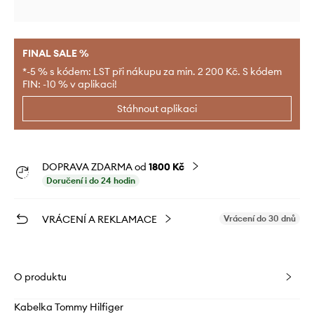
FINAL SALE %
*-5 % s kódem: LST při nákupu za min. 2 200 Kč. S kódem
FIN: -10 % v aplikaci!
Stáhnout aplikaci
DOPRAVA ZDARMA od
1800 Kč
Doručení i do 24 hodin
VRÁCENÍ A REKLAMACE
Vrácení do 30 dnů
O produktu
Kabelka Tommy Hilfiger