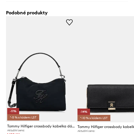
Podobné produkty
-11%
-14%
*-5 % s kódem: LST
*-10 % s kódem: LST
Tommy Hilfiger crossbody kabelka dámská
Aktuální cena:
Aktuální cena: