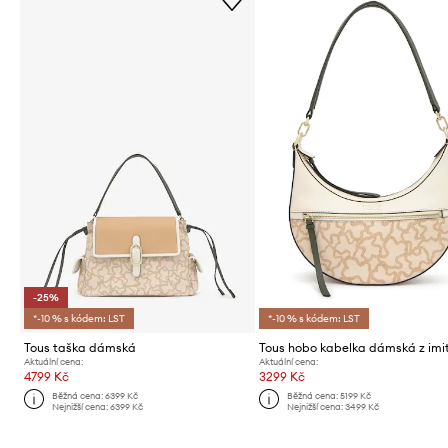
-25%
*-10 % s kódem: LST
*-10 % s kódem: LST
Tous taška dámská
Aktuální cena:
Aktuální cena:
4799 Kč
3299 Kč
Běžná cena:
6399 Kč
Běžná cena:
5199 Kč
Nejnižší cena:
6399 Kč
Nejnižší cena:
3499 Kč