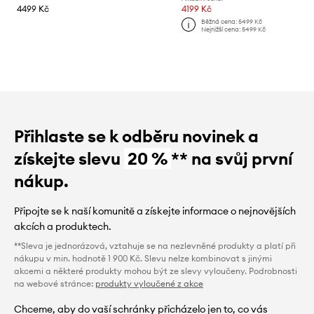
4499 Kč
4199 Kč
Běžná cena:
5499 Kč
Nejnižší cena:
5499 Kč
Přihlaste se k odběru novinek a
získejte slevu
20 %
** na svůj první
nákup.
Připojte se k naší komunitě a získejte informace o nejnovějších
akcích a produktech.
**Sleva je jednorázová, vztahuje se na nezlevněné produkty a platí při
nákupu v min. hodnotě 1 900 Kč. Slevu nelze kombinovat s jinými
akcemi a některé produkty mohou být ze slevy vyloučeny. Podrobnosti
na webové stránce:
produkty vyloučené z akce
Chceme, aby do vaší schránky přicházelo jen to, co vás