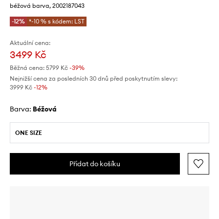
béžová barva, 2002187043
-12%
*-10 % s kódem: LST
Aktuální cena:
3499 Kč
Běžná cena:
5799 Kč
-39%
Nejnižší cena za posledních 30 dnů před poskytnutím slevy:
3999 Kč
 -12%
Barva:
béžová
ONE SIZE
Přidat do košíku