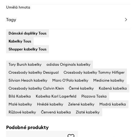
Umělá hmota
Tagy
Dámské doplňky Tous
Kabelky Tous
Shopper kabelky Tous
Tory Burch kabelky
adidas Originals kabelky
Crossbody kabelky Desigual
Crossbody kabelky Tommy Hilfiger
Silvian Heach kabelky
Marc O'Polo kabelky
Medicine kabelky
Crossbody kabelky Calvin Klein
Černé kabelky
Kožená kabelka
Bílá Kabelka
Kabelka Karl Lagerfeld
Plazova Taska
Malé kabelky
Hnědé kabelky
Zelené kabelky
Modrá kabelka
Růžové kabelky
Červená kabelka
Zlaté kabelky
Podobné produkty