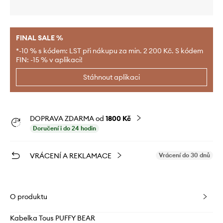
FINAL SALE %
*-10 % s kódem: LST při nákupu za min. 2 200 Kč. S kódem
FIN: -15 % v aplikaci!
Stáhnout aplikaci
DOPRAVA ZDARMA od
1800 Kč
Doručení i do 24 hodin
VRÁCENÍ A REKLAMACE
Vrácení do 30 dnů
O produktu
Kabelka Tous PUFFY BEAR