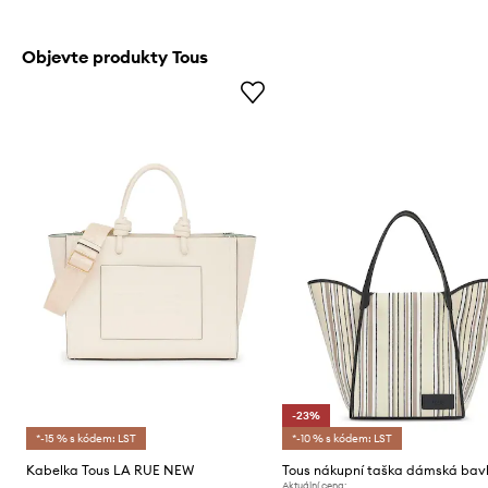
Objevte produkty Tous
-23%
*-15 % s kódem: LST
*-10 % s kódem: LST
Kabelka Tous LA RUE NEW
Tous nákupní taška dámská bav
Aktuální cena: