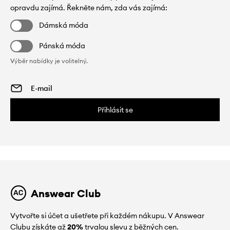
opravdu zajímá. Řekněte nám, zda vás zajímá:
Dámská móda
Pánská móda
Výběr nabídky je volitelný.
Přihlásit se
Answear Club
Vytvořte si účet a ušetřete při každém nákupu. V Answear
Clubu získáte až
20%
trvalou slevu z běžných cen.