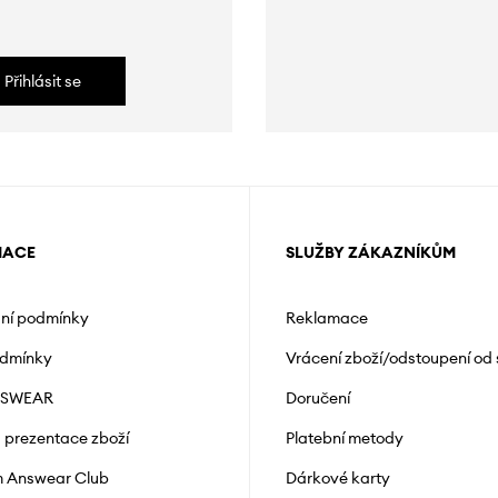
Přihlásit se
MACE
SLUŽBY ZÁKAZNÍKŮM
ní podmínky
Reklamace
odmínky
Vrácení zboží/odstoupení od
NSWEAR
Doručení
a prezentace zboží
Platební metody
 Answear Club
Dárkové karty