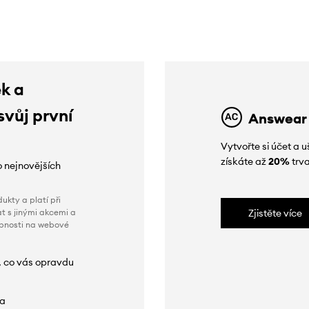
ek a
svůj první
Answear
Vytvořte si účet a
získáte až
20%
trva
o nejnovějších
ukty a platí při
t s jinými akcemi a
Zjistěte více
obnosti na webové
, co vás opravdu
da