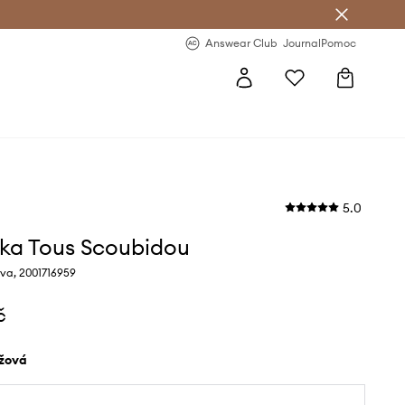
Answear Club
- 20 % na první objednávku
Answear Club
Journal
Pomoc
5.0
ka Tous Scoubidou
va, 2001716959
č
éžová