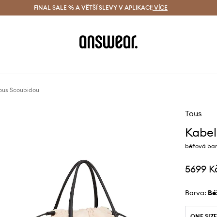
ácení zdarma (od 1800 Kč)
FINAL SALE % A VĚTŠÍ SLEVY V APLIKACI!
Doručení i do 24 h
VÍCE
Ušetřete s 
ous Scoubidou
Tous
Kabel
béžová bar
5699 K
Barva:
b
ONE SIZE