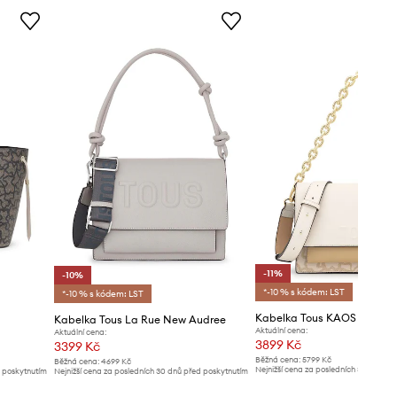
-11%
-10%
*-10 % s kódem: LST
*-10 % s kódem: LST
Kabelka Tous KAOS ICON
Kabelka Tous La Rue New Audree
Aktuální cena:
Aktuální cena:
3899 Kč
3399 Kč
Běžná cena:
5799 Kč
Běžná cena:
4699 Kč
Nejnižší cena za posledních 30 dnů př
d poskytnutím
Nejnižší cena za posledních 30 dnů před poskytnutím
slevy:
4399 Kč
slevy:
3799 Kč