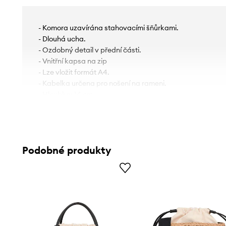
- Komora uzavírána stahovacími šňůrkami.
- Dlouhá ucha.
- Ozdobný detail v přední části.
- Vnitřní kapsa na zip
- Lze vložit formát A4.
- Kabelka určena pro nošení na rameni.
- Hloubka: 14 cm.
- Výška: 23,5 cm.
- Spodní šířka: 39 cm.
Podobné produkty