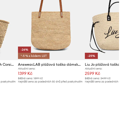
-26%
*-5 % s kódem: LST
-25%
Plážový koš Melissa Odabash Corsica
Answear.LAB plážová taška dámská pletená
Liu Jo plážová taška dáms
Aktuální cena:
Aktuální cena:
1399 Kč
2599 Kč
Běžná cena:
1899 Kč
Běžná cena:
3499 Kč
d poskytnutím
Nejnižší cena za posledních 30 dnů před poskytnutím
Nejnižší cena za posledních 30 dnů př
slevy:
1899 Kč
slevy:
3499 Kč