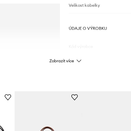
Velikost kabelky
ÚDAJE O VÝROBKU
Kód výrobce
Zobrazit více
Barva výrobce
Barva
Značka
ID produktu