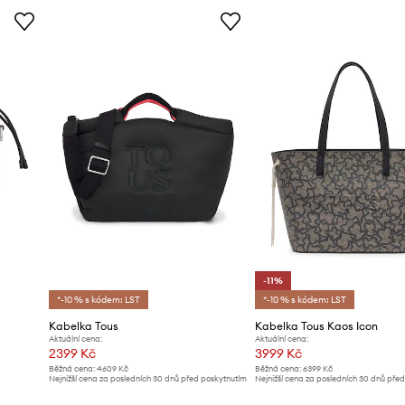
-11%
*-10 % s kódem: LST
*-10 % s kódem: LST
Kabelka Tous
Kabelka Tous Kaos Icon
Aktuální cena:
Aktuální cena:
2399 Kč
3999 Kč
Běžná cena:
4609 Kč
Běžná cena:
6399 Kč
Nejnižší cena za posledních 30 dnů před poskytnutím
Nejnižší cena za posledních 30 dnů pře
slevy:
2499 Kč
slevy:
4499 Kč