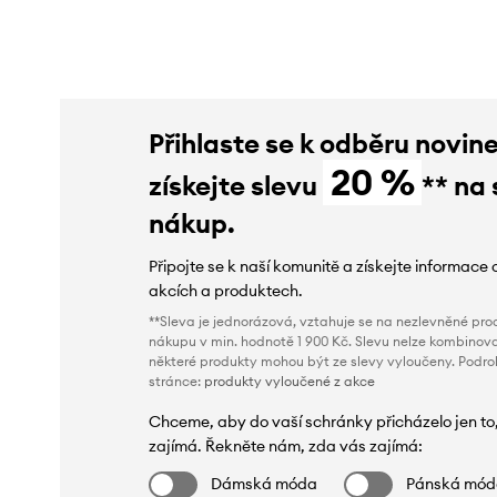
Přihlaste se k odběru novin
20 %
získejte slevu
** na 
nákup.
Připojte se k naší komunitě a získejte informace 
akcích a produktech.
**Sleva je jednorázová, vztahuje se na nezlevněné prod
nákupu v min. hodnotě 1 900 Kč. Slevu nelze kombinova
některé produkty mohou být ze slevy vyloučeny. Podr
stránce:
produkty vyloučené z akce
Chceme, aby do vaší schránky přicházelo jen to
zajímá. Řekněte nám, zda vás zajímá:
Dámská móda
Pánská mó