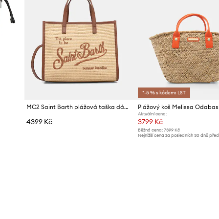
*-5 % s kódem: LST
MC2 Saint Barth plážová taška dámská pletená
Aktuální cena:
4399 Kč
3799 Kč
Běžná cena:
7399 Kč
Nejnižší cena za posledních 30 dnů pře
slevy:
3999 Kč