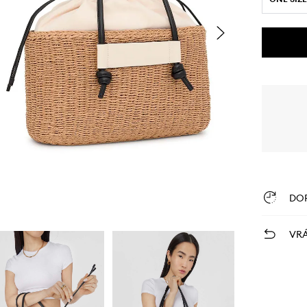
DO
VRÁ