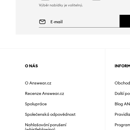
Výběr nabídky je volitelný.
O NÁS
INFOR
O Answear.cz
Obchod
Recenze Answear.cz
Další p
Spolupráce
Blog A
Společenská odpovědnost
Pravidl
Nahlašování porušení
Program
(whistleblowing)