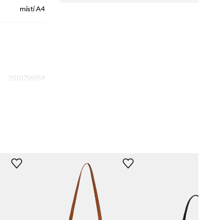
místí A4
2001716959
BEIGE
béžová
Tous