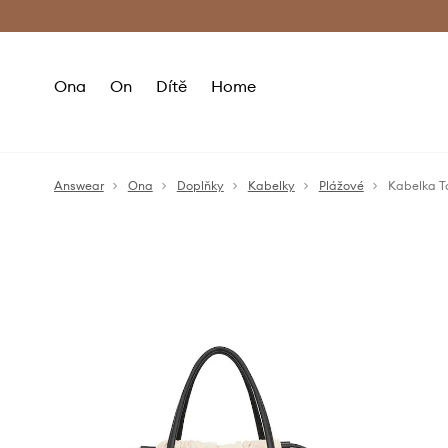
Premium Fashion Benefits
Doručení a vr
Ona
On
Dítě
Home
Answear
Ona
Doplňky
Kabelky
Plážové
Kabelka T