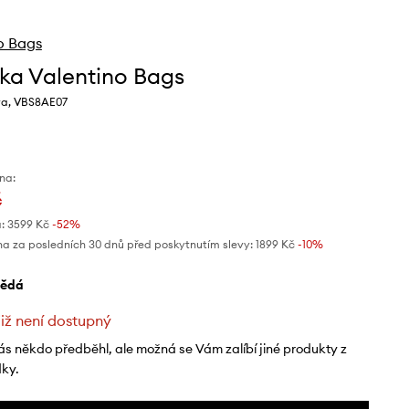
o Bags
ka Valentino Bags
va, VBS8AE07
na:
č
:
3599 Kč
-52%
na za posledních 30 dnů před poskytnutím slevy:
1899 Kč
 -10%
nědá
již není dostupný
ás někdo předběhl, ale možná se Vám zalíbí jiné produkty z
dky.