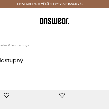
ácení zdarma (od 1800 Kč)
FINAL SALE % A VĚTŠÍ SLEVY V APLIKACI!
Doručení i do 24 h
VÍCE
Ušetřete s 
elka Valentino Bags
dostupný