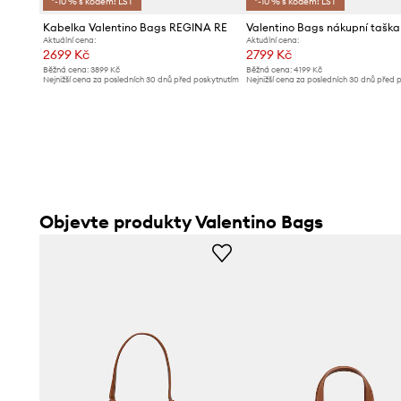
*-10 % s kódem: LST
*-10 % s kódem: LST
Kabelka Valentino Bags REGINA RE
Aktuální cena:
Aktuální cena:
2699 Kč
2799 Kč
Běžná cena:
3899 Kč
Běžná cena:
4199 Kč
Nejnižší cena za posledních 30 dnů před poskytnutím
Nejnižší cena za posledních 30 dnů před 
slevy:
2899 Kč
slevy:
3199 Kč
Objevte produkty Valentino Bags