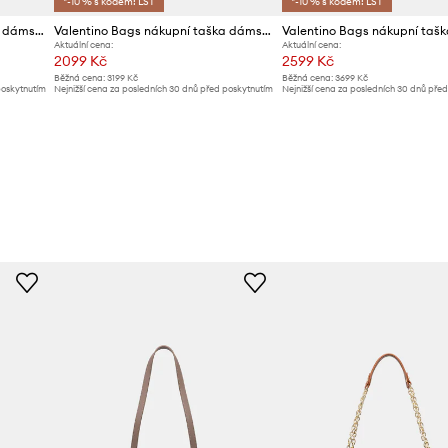
*-10 % s kódem: LST
*-10 % s kódem: LST
Valentino Bags nákupní taška dámská z imitace semiše MAXI
Valentino Bags nákupní taška dámská ARMONIA
Aktuální cena:
Aktuální cena:
2099 Kč
2599 Kč
Běžná cena:
3199 Kč
Běžná cena:
3699 Kč
poskytnutím
Nejnižší cena za posledních 30 dnů před poskytnutím
Nejnižší cena za posledních 30 dnů pře
slevy:
2269 Kč
slevy:
2899 Kč