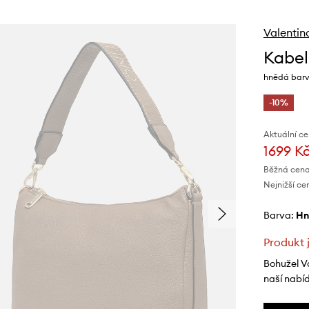
Valentin
Kabel
hnědá bar
-10%
Aktuální ce
1699 K
Běžná cena
Nejnižší ce
Barva:
h
Produkt 
Bohužel V
naší nabí