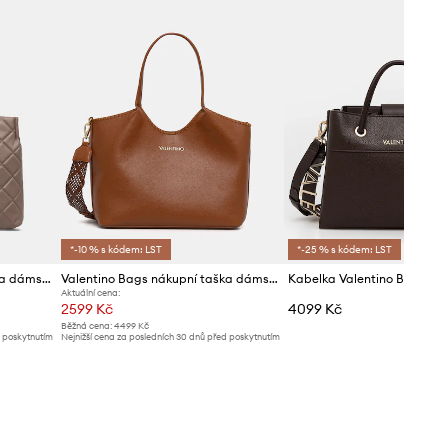
*-10 % s kódem: LST
*-25 % s kódem: LST
Valentino Bags nákupní taška dámská z imitace kůže
Valentino Bags nákupní taška dámská z imitace kůže ALEKSANDRA
Kabelka Valentino Bags
Aktuální cena:
2599 Kč
4099 Kč
Běžná cena:
4499 Kč
d poskytnutím
Nejnižší cena za posledních 30 dnů před poskytnutím
slevy:
2799 Kč