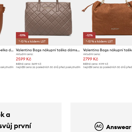
-10%
-12%
*-10 % s kódem: LST
*-10 % s kódem: LST
Valentino Bags crossbody kabelka dámská DEA RE
Valentino Bags nákupní taška dámská z imitace kůže
Aktuální cena:
Aktuální cena:
2599 Kč
2799 Kč
Běžná cena:
3699 Kč
Běžná cena:
4199 Kč
poskytnutím
Nejnižší cena za posledních 30 dnů před poskytnutím
Nejnižší cena za posledních 30 dnů pře
slevy:
2899 Kč
slevy:
3199 Kč
ek a
svůj první
Answear