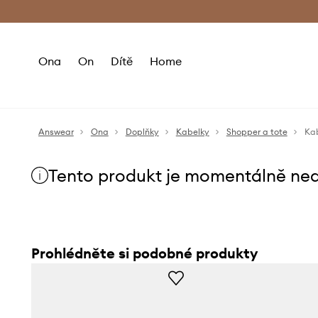
Premium Fashion Benefits
Doručení a vr
Ona
On
Dítě
Home
Answear
Ona
Doplňky
Kabelky
Shopper a tote
Kab
Tento produkt je momentálně ne
Prohlédněte si podobné produkty