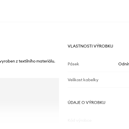
VLASTNOSTI VÝROBKU
yroben z textilního materiálu.
Pásek
Odní
Velikost kabelky
ÚDAJE O VÝROBKU
Kód výrobce