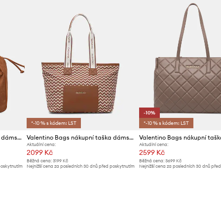
-10%
*-10 % s kódem: LST
*-10 % s kódem: LST
Valentino Bags nákupní taška dámská z imitace semiše MAXI
Valentino Bags nákupní taška dámská ARMONIA
Aktuální cena:
Aktuální cena:
2099 Kč
2599 Kč
Běžná cena:
3199 Kč
Běžná cena:
3699 Kč
poskytnutím
Nejnižší cena za posledních 30 dnů před poskytnutím
Nejnižší cena za posledních 30 dnů pře
slevy:
2269 Kč
slevy:
2899 Kč