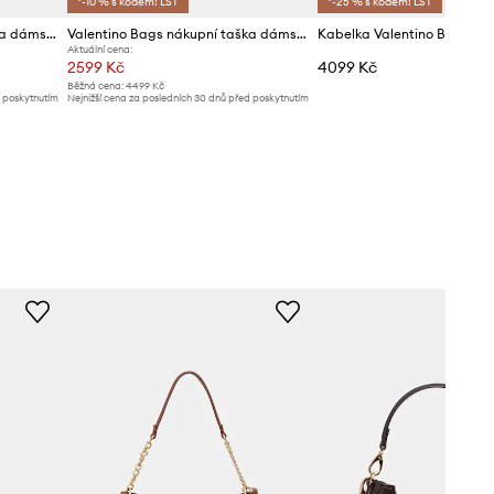
*-10 % s kódem: LST
*-25 % s kódem: LST
Valentino Bags nákupní taška dámská z imitace kůže
Valentino Bags nákupní taška dámská z imitace kůže ALEKSANDRA
Kabelka Valentino Bags
Aktuální cena:
2599 Kč
4099 Kč
Běžná cena:
4499 Kč
d poskytnutím
Nejnižší cena za posledních 30 dnů před poskytnutím
slevy:
2799 Kč