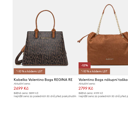
-12%
*-10 % s kódem: LST
*-10 % s kódem: LST
Kabelka Valentino Bags REGINA RE
Aktuální cena:
Aktuální cena:
2699 Kč
2799 Kč
Běžná cena:
3899 Kč
Běžná cena:
4199 Kč
Nejnižší cena za posledních 30 dnů před poskytnutím
Nejnižší cena za posledních 30 dnů před 
slevy:
2899 Kč
slevy:
3199 Kč