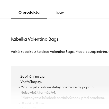
O produktu
Tagy
Kabelka Valentino Bags
Velká kabelka z kolekce Valentino Bags. Model se zapínáním, v
- Zapínání na zip.
- Vnitřní kapsy.
- Má rukojeť a odnímatelný nastavitelný popruh.
- Nelze vložit formát A4.
- Přiložený textilní sáček chrání výrobek před prachem.
- Hloubka: 11 cm.
- Výška: 27 cm.