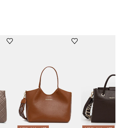
hnědá
Valentino Bags