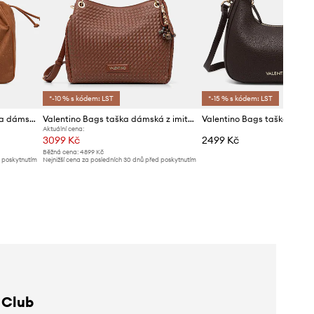
*-10 % s kódem: LST
*-15 % s kódem: LST
Valentino Bags nákupní taška dámská z imitace semiše MAXI
Valentino Bags taška dámská z imitace kůže GEA
Aktuální cena:
3099 Kč
2499 Kč
Běžná cena:
4899 Kč
d poskytnutím
Nejnižší cena za posledních 30 dnů před poskytnutím
slevy:
3299 Kč
 Club