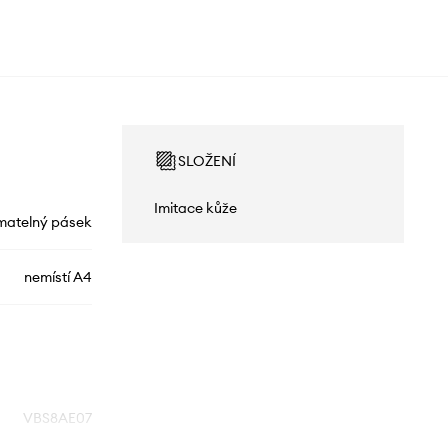
SLOŽENÍ
Imitace kůže
matelný pásek
nemístí A4
VBS8AE07