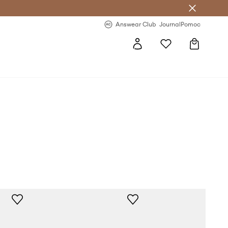
Answear Club
- 20 % na první objednávku
Answear Club
Journal
Pomoc