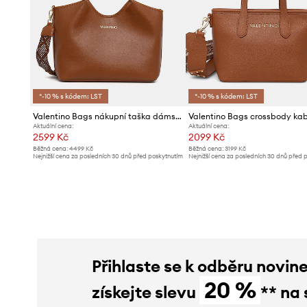
*-10 % s kódem: LST
*-10 % s kódem: LST
Valentino Bags nákupní taška dámská z imitace kůže ALEKSANDRA
Aktuální cena:
Aktuální cena:
2599 Kč
2099 Kč
Běžná cena:
4499 Kč
Běžná cena:
3199 Kč
Nejnižší cena za posledních 30 dnů před poskytnutím
Nejnižší cena za posledních 30 dnů před 
slevy:
2799 Kč
slevy:
2299 Kč
Přihlaste se k odběru novin
20 %
získejte slevu
** na 