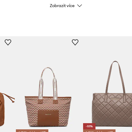
Zobrazit více
Barva
Značka
Výrobce
ID produktu
-10%