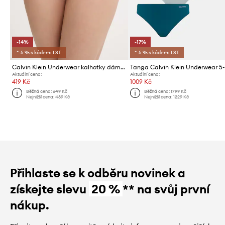
-14%
-17%
*-5 % s kódem: LST
*-5 % s kódem: LST
Calvin Klein Underwear kalhotky dámské
Tanga Calvin Klein Underwear 5
Aktuální cena:
Aktuální cena:
419 Kč
1009 Kč
Běžná cena:
649 Kč
Běžná cena:
1799 Kč
Nejnižší cena:
489 Kč
Nejnižší cena:
1229 Kč
Přihlaste se k odběru novinek a
získejte slevu
20 %
** na svůj první
nákup.