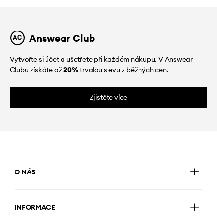
Answear Club
Vytvořte si účet a ušetřete při každém nákupu. V Answear
Clubu získáte až
20%
trvalou slevu z běžných cen.
Zjistěte více
O NÁS
INFORMACE