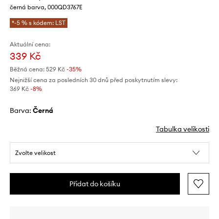
černá barva, 000QD3767E
*-5 % s kódem: LST
Aktuální cena:
339 Kč
Běžná cena:
529 Kč
-35%
Nejnižší cena za posledních 30 dnů před poskytnutím slevy:
369 Kč
 -8%
Barva:
černá
Tabulka velikosti
Zvolte velikost
Přidat do košíku