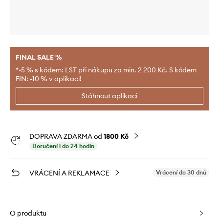
FINAL SALE %
*-5 % s kódem: LST při nákupu za min. 2 200 Kč. S kódem
FIN: -10 % v aplikaci!
Stáhnout aplikaci
DOPRAVA ZDARMA od
1800 Kč
Doručení i do 24 hodin
VRÁCENÍ A REKLAMACE
Vrácení do 30 dnů
O produktu