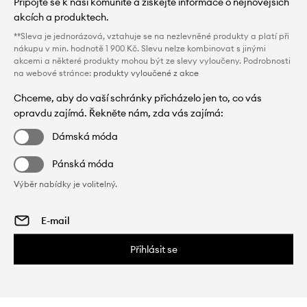
Připojte se k naší komunitě a získejte informace o nejnovějších
akcích a produktech.
**Sleva je jednorázová, vztahuje se na nezlevněné produkty a platí při
nákupu v min. hodnotě 1 900 Kč. Slevu nelze kombinovat s jinými
akcemi a některé produkty mohou být ze slevy vyloučeny. Podrobnosti
na webové stránce:
produkty vyloučené z akce
Chceme, aby do vaší schránky přicházelo jen to, co vás
opravdu zajímá. Řekněte nám, zda vás zajímá:
Dámská móda
Pánská móda
Výběr nabídky je volitelný.
Přihlásit se