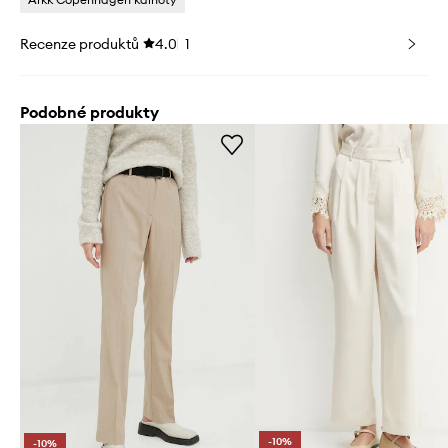
Recenze produktů
4.0
1
Podobné produkty
-10%
-10%