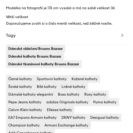
Modelka na fotografii je 176 cm vysoká a má na sobě velikost 36
Větší velikost
Doporučujeme zvolit si o číslo menší velikost, než běžně nosíte.
Tagy
Dámské oblečení Bruuns Bazaar
Dámské kalhoty Bruuns Bazaar
Dámské tkaninové kalhoty Bruuns Bazaar
Černé kalhoty
Sportovní kalhoty
Kožené kalhoty
Široké kalhoty
Bílé kalhoty
Lněné kalhoty
Dámské kalhoty elegantní
Boss kalhoty
Roxy kalhoty
Pepe Jeans kalhoty
adidas Originals kalhoty
Puma kalhoty
Calvin Klein kalhoty
Ellesse kalhoty
EA7 Emporio Armani kalhoty
DKNY kalhoty
Desigual kalhoty
Champion kalhoty
Armani Exchange kalhoty
Arkk Copenhagen kalhoty