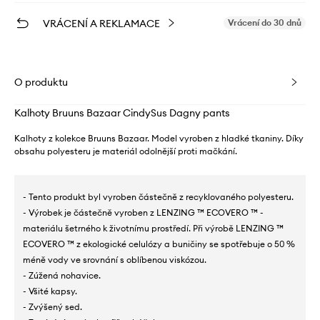
VRÁCENÍ A REKLAMACE
Vrácení do 30 dnů
O produktu
Kalhoty Bruuns Bazaar CindySus Dagny pants
Kalhoty z kolekce Bruuns Bazaar. Model vyroben z hladké tkaniny. Díky
obsahu polyesteru je materiál odolnější proti mačkání.
- Tento produkt byl vyroben částečně z recyklovaného polyesteru.
- Výrobek je částečně vyroben z LENZING ™ ECOVERO ™ -
materiálu šetrného k životnímu prostředí. Při výrobě LENZING ™
ECOVERO ™ z ekologické celulózy a buničiny se spotřebuje o 50 %
méně vody ve srovnání s oblíbenou viskózou.
- Zúžená nohavice.
- Všité kapsy.
- Zvýšený sed.