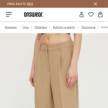
FINAL SALE %!
VÍCE
Ušetřete s Answear Club
Answear
Ona
Oblečení
Kalhoty a legíny
Tkaninové