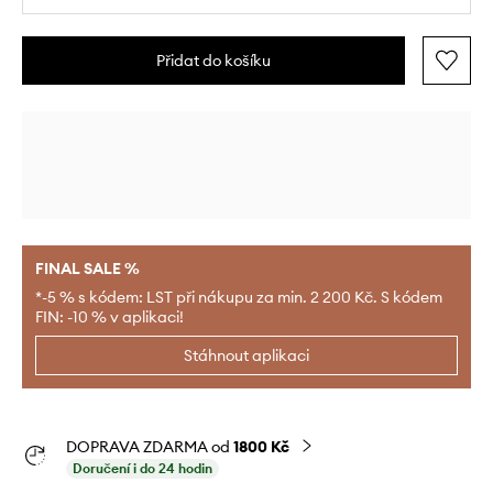
Přidat do košíku
FINAL SALE %
*-5 % s kódem: LST při nákupu za min. 2 200 Kč. S kódem
FIN: -10 % v aplikaci!
Stáhnout aplikaci
DOPRAVA ZDARMA od
1800 Kč
Doručení i do 24 hodin