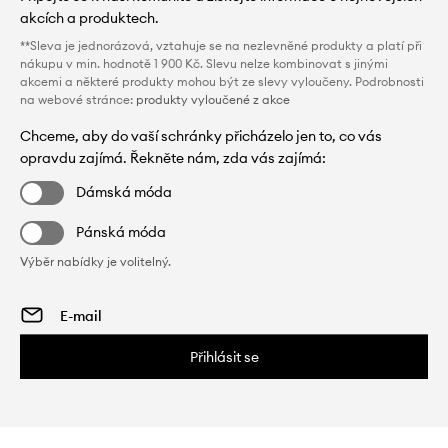
akcích a produktech.
**Sleva je jednorázová, vztahuje se na nezlevněné produkty a platí při
nákupu v min. hodnotě 1 900 Kč. Slevu nelze kombinovat s jinými
akcemi a některé produkty mohou být ze slevy vyloučeny. Podrobnosti
na webové stránce:
produkty vyloučené z akce
Chceme, aby do vaší schránky přicházelo jen to, co vás
opravdu zajímá. Řekněte nám, zda vás zajímá:
Dámská móda
Pánská móda
Výběr nabídky je volitelný.
Přihlásit se