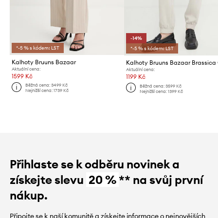
-14%
*-5 % s kódem: LST
*-5 % s kódem: LST
Kalhoty Bruuns Bazaar
Kalhoty Bruuns Bazaar Brassica 
Aktuální cena:
Aktuální cena:
1599 Kč
1199 Kč
Běžná cena:
3499 Kč
Běžná cena:
3599 Kč
Nejnižší cena:
1739 Kč
Nejnižší cena:
1399 Kč
Přihlaste se k odběru novinek a
získejte slevu
20 %
** na svůj první
nákup.
Připojte se k naší komunitě a získejte informace o nejnovějších