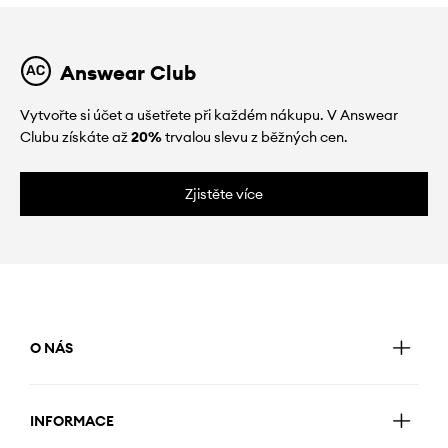
Answear Club
Vytvořte si účet a ušetřete při každém nákupu. V Answear
Clubu získáte až
20%
trvalou slevu z běžných cen.
Zjistěte více
O NÁS
INFORMACE