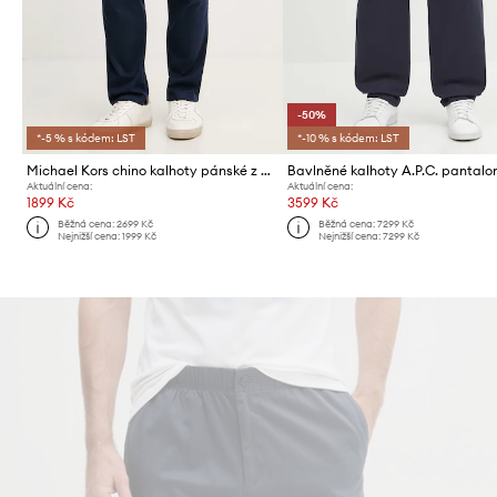
-50%
*-5 % s kódem: LST
*-10 % s kódem: LST
Michael Kors chino kalhoty pánské z bavlny
Aktuální cena:
Aktuální cena:
1899 Kč
3599 Kč
Běžná cena:
2699 Kč
Běžná cena:
7299 Kč
Nejnižší cena:
1999 Kč
Nejnižší cena:
7299 Kč