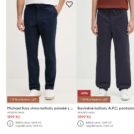
-50%
*-5 % s kódem: LST
*-10 % s kódem: LST
Michael Kors chino kalhoty pánské z bavlny
Aktuální cena:
Aktuální cena:
1899 Kč
3599 Kč
Běžná cena:
2699 Kč
Běžná cena:
7299 Kč
Nejnižší cena:
1999 Kč
Nejnižší cena:
7299 Kč