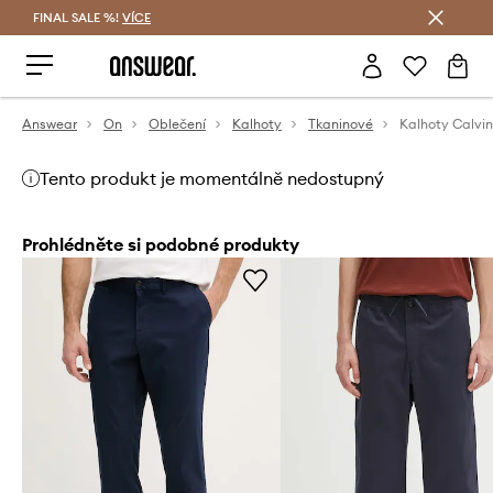
FINAL SALE %!
VÍCE
Ušetřete s Answear Club
Answear
On
Oblečení
Kalhoty
Tkaninové
Kalhoty Calvin
Tento produkt je momentálně nedostupný
Prohlédněte si podobné produkty