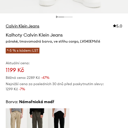
Calvin Klein Jeans
5.0
Kalhoty Calvin Klein Jeans
pánské, tmavomodrá barva, ve střihu cargo, LV040EM616
*-5 % s kódem: LST
Aktuální cena:
1199 Kč
Běžná cena:
2289 Kč
-47%
Nejnižší cena za posledních 30 dnů před poskytnutím slevy:
1299 Kč
 -7%
Barva:
námořnická modř