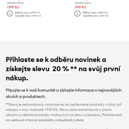
Aktuální cena:
Aktuální cena:
1399 Kč
1199 Kč
Běžná cena:
2499 Kč
Běžná cena:
2289 Kč
Nejnižší cena:
1499 Kč
Nejnižší cena:
1399 Kč
Přihlaste se k odběru novinek a
získejte slevu
20 %
** na svůj první
nákup.
Připojte se k naší komunitě a získejte informace o nejnovějších
akcích a produktech.
**Sleva je jednorázová, vztahuje se na nezlevněné produkty a platí při
nákupu v min. hodnotě 1 900 Kč. Slevu nelze kombinovat s jinými
akcemi a některé produkty mohou být ze slevy vyloučeny. Podrobnosti
na webové stránce:
produkty vyloučené z akce