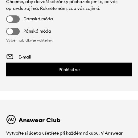
Chceme, aby do vaší schránky přicházelo jen to, co vás
opravdu zajímá. Řekněte nám, zda vás zajímá:
Dámská móda
Pánská móda
Výběr nabídky je volitelný.
Přihlásit se
Answear Club
Vytvořte si účet a ušetřete při každém nákupu. V Answear