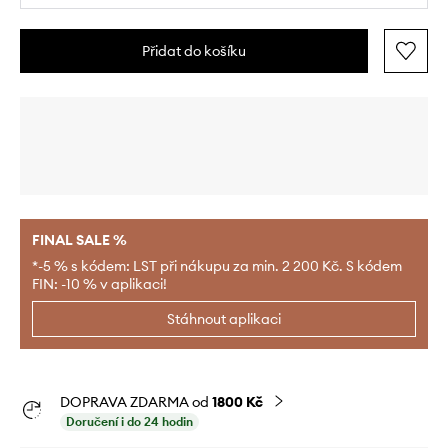
Přidat do košíku
FINAL SALE %
*-5 % s kódem: LST při nákupu za min. 2 200 Kč. S kódem
FIN: -10 % v aplikaci!
Stáhnout aplikaci
DOPRAVA ZDARMA od
1800 Kč
Doručení i do 24 hodin