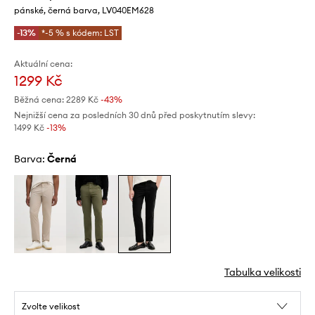
pánské, černá barva, LV040EM628
-13%
*-5 % s kódem: LST
Aktuální cena:
1299 Kč
Běžná cena:
2289 Kč
-43%
Nejnižší cena za posledních 30 dnů před poskytnutím slevy:
1499 Kč
 -13%
Barva:
černá
Tabulka velikosti
Zvolte velikost