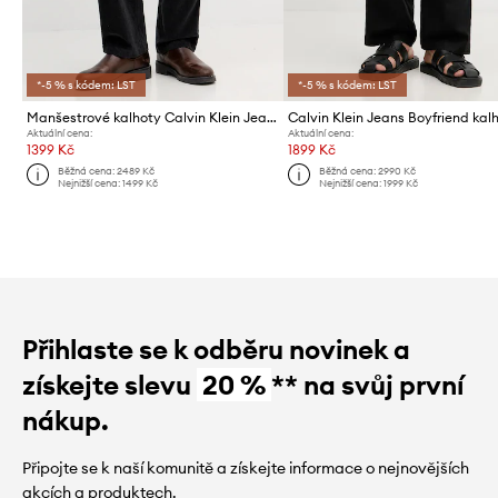
*-5 % s kódem: LST
*-5 % s kódem: LST
Manšestrové kalhoty Calvin Klein Jeans
Aktuální cena:
Aktuální cena:
1399 Kč
1899 Kč
Běžná cena:
2489 Kč
Běžná cena:
2990 Kč
Nejnižší cena:
1499 Kč
Nejnižší cena:
1999 Kč
Přihlaste se k odběru novinek a
získejte slevu
20 %
** na svůj první
nákup.
Připojte se k naší komunitě a získejte informace o nejnovějších
akcích a produktech.