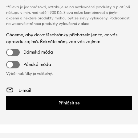
**Sleva je jednorázová, vztahuje se na nezlevněné produkty a platí při
nákupu v min. hodnotě 1 900 Kč. Slevu nelze kombinovat s jinými
akcemi a některé produkty mohou být ze slevy vyloučeny. Podrobnosti
na webové stránce:
produkty vyloučené z akce
Chceme, aby do vaší schránky přicházelo jen to, co vás
opravdu zajímá. Řekněte nám, zda vás zajímá:
Dámská móda
Pánská móda
Výběr nabídky je volitelný.
Přihlásit se