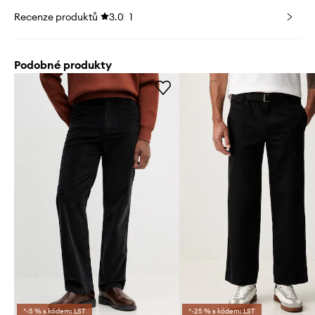
Recenze produktů
3.0
1
Podobné produkty
*-5 % s kódem: LST
*-25 % s kódem: LST