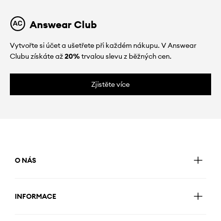
Answear Club
Vytvořte si účet a ušetřete při každém nákupu. V Answear
Clubu získáte až
20%
trvalou slevu z běžných cen.
Zjistěte více
O NÁS
INFORMACE