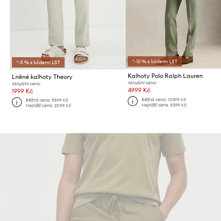
*-10 % s kódem: LST
*-5 % s kódem: LST
Kalhoty Polo Ralph Lauren
Lněné kalhoty Theory
Aktuální cena:
Aktuální cena:
4999 Kč
1999 Kč
Běžná cena:
10399 Kč
Běžná cena:
5599 Kč
Nejnižší cena:
5399 Kč
Nejnižší cena:
2099 Kč