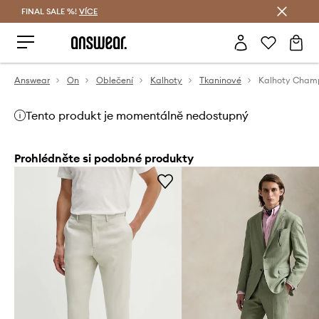
FINAL SALE %!
VÍCE
Ušetřete s Answear Club
Answear
On
Oblečení
Kalhoty
Tkaninové
Kalhoty Cham
Tento produkt je momentálně nedostupný
Prohlédněte si podobné produkty