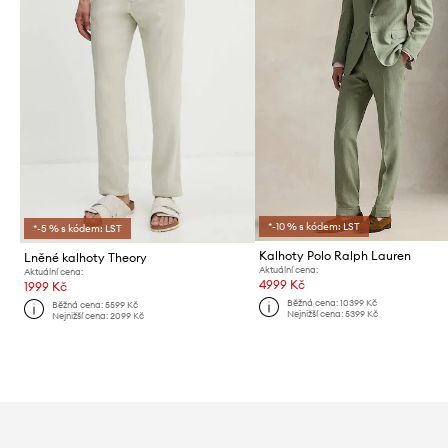
*-10 % s kódem: LST
*-5 % s kódem: LST
Kalhoty Polo Ralph Lauren
Lněné kalhoty Theory
Aktuální cena:
Aktuální cena:
4999 Kč
1999 Kč
Běžná cena:
10399 Kč
Běžná cena:
5599 Kč
Nejnižší cena:
5399 Kč
Nejnižší cena:
2099 Kč