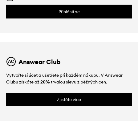
Přihlásit se
Answear Club
Vytvořte si účet a ušetřete při každém nákupu. V Answear
Clubu získáte až
20%
trvalou slevu z běžných cen.
Zjistěte více