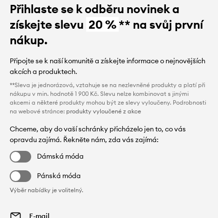
Přihlaste se k odběru novinek a
získejte slevu
20 %
** na svůj první
nákup.
Připojte se k naší komunitě a získejte informace o nejnovějších
akcích a produktech.
**Sleva je jednorázová, vztahuje se na nezlevněné produkty a platí při
nákupu v min. hodnotě 1 900 Kč. Slevu nelze kombinovat s jinými
akcemi a některé produkty mohou být ze slevy vyloučeny. Podrobnosti
na webové stránce:
produkty vyloučené z akce
Chceme, aby do vaší schránky přicházelo jen to, co vás
opravdu zajímá. Řekněte nám, zda vás zajímá:
Dámská móda
Pánská móda
Výběr nabídky je volitelný.