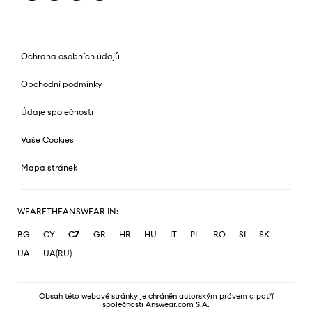
Ochrana osobních údajů
Obchodní podmínky
Údaje společnosti
Vaše Cookies
Mapa stránek
WEARETHEANSWEAR IN:
BG
CY
CZ
GR
HR
HU
IT
PL
RO
SI
SK
UA
UA(RU)
Obsah této webové stránky je chráněn autorským právem a patří
společnosti Answear.com S.A.