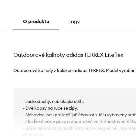
O produktu
Tagy
Outdoorové kalhoty adidas TERREX Liteflex
Outdoorové kalhoty z kolekce adidas TERREX. Model vyroben 
- Jednoduchý, neblokující střih.
- Dvě kapsy na ruce se zipy.
- Nohavice jsou pro lepší přiléhavost k tělu vybaveny st
- Elastický pás v pase a dodatečné vnitřní nastavení šířk
- Zásuvná kapsa na zadní straně pro bezpečné uložení te
drobností.