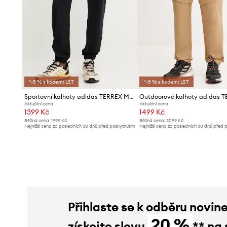
*-5 % s kódem: LST
*-5 % s kódem: LST
Sportovní kalhoty adidas TERREX Multi
Aktuální cena:
Aktuální cena:
1399 Kč
1499 Kč
Běžná cena:
1999 Kč
Běžná cena:
2099 Kč
Nejnižší cena za posledních 30 dnů před poskytnutím
Nejnižší cena za posledních 30 dnů před 
slevy:
1419 Kč
slevy:
1599 Kč
Přihlaste se k odběru novin
20 %
získejte slevu
** na 