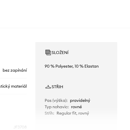
SLOŽENÍ
90 % Polyester, 10 % Elastan
bez zapínání
stický materiál
STŘIH
Pas (výška)
:
pravidelný
Typ nohavic
:
rovné
Střih
:
Regular fit, rovný
JF3708