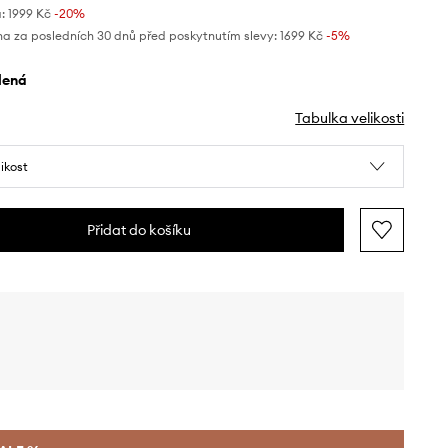
:
1999 Kč
-20%
na za posledních 30 dnů před poskytnutím slevy:
1699 Kč
 -5%
elená
Tabulka velikosti
likost
Přidat do košíku