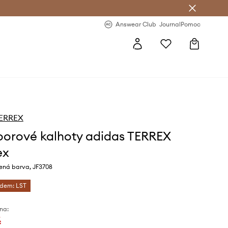
Answear Club
- 20 % na první objednávku
Answear Club
Journal
Pomoc
TERREX
orové kalhoty adidas TERREX
ex
lená barva, JF3708
ódem: LST
na:
č