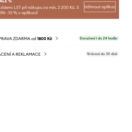
SALE %
Stáhnout aplikaci
kódem: LST při nákupu za min. 2 200 Kč. S
N: -10 % v aplikaci!
PRAVA ZDARMA od
1800 Kč
Doručení i do 24 hodin
CENÍ A REKLAMACE
Vrácení do 30 dnů