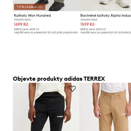
*-5 % s kódem: LST
Kalhoty Won Hundred
Aktuální cena:
Aktuální cena:
1699 Kč
1599 Kč
Běžná cena:
6599 Kč
Běžná cena:
2299 Kč
Nejnižší cena za posledních 30 dnů před poskytnutím
Nejnižší cena za posledních 30 dnů před 
slevy:
1799 Kč
slevy:
1689 Kč
Objevte produkty adidas TERREX