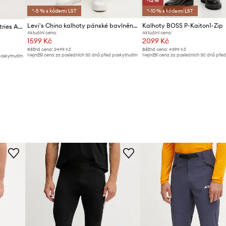
-12%
*-5 % s kódem: LST
*-10 % s kódem: LST
Levi's Chino kalhoty pánské bavlněné
Kalhoty BOSS P-Kaiton1-Zip
Bavlněné kalhoty Alpha Industries Airman Pant
Aktuální cena:
Aktuální cena:
1599 Kč
2099 Kč
Běžná cena:
2499 Kč
Běžná cena:
4399 Kč
Nejnižší cena za posledních 30 dnů před poskytnutím
Nejnižší cena za posledních 30 dnů pře
poskytnutím
slevy:
1699 Kč
slevy:
2399 Kč