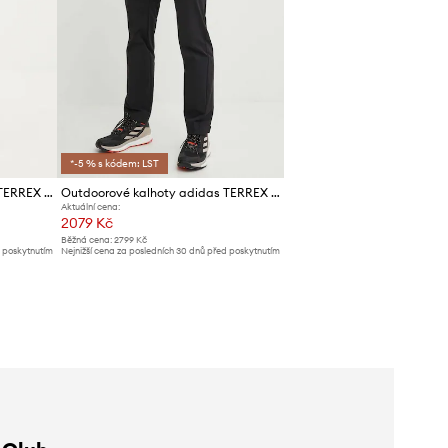
*-5 % s kódem: LST
Outdoorové kalhoty adidas TERREX Xperior
Outdoorové kalhoty adidas TERREX Xperior
Aktuální cena:
2079 Kč
Běžná cena:
2799 Kč
d poskytnutím
Nejnižší cena za posledních 30 dnů před poskytnutím
slevy:
2199 Kč