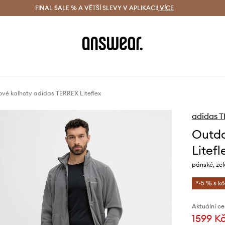
ácení zdarma (od 1800 Kč)
FINAL SALE % A VĚTŠÍ SLEVY V APLIKACI!
Doručení i do 24 h
VÍCE
Ušetřete s 
vé kalhoty adidas TERREX Liteflex
adidas 
Outdo
Litefl
pánské, ze
*-5 % s k
Aktuální ce
1599 K