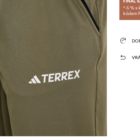
FINAL 
*-5 % s 
kódem FI
DO
VRÁ