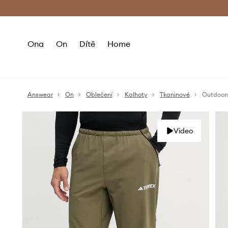
Premium Fashion Benefits
Doručení a vr
Ona
On
Dítě
Home
Answear
On
Oblečení
Kalhoty
Tkaninové
Outdooro
Video