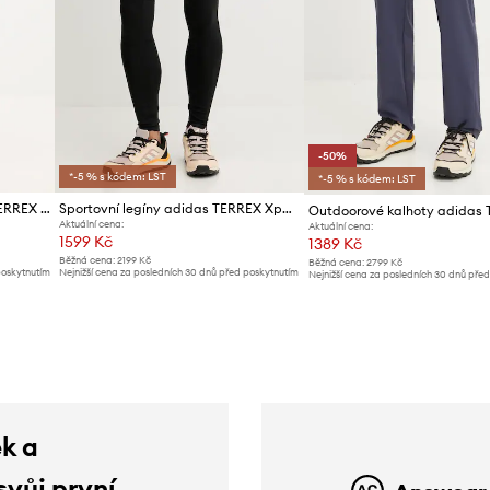
-50%
*-5 % s kódem: LST
*-5 % s kódem: LST
Outdoorové kalhoty adidas TERREX Multi
Sportovní legíny adidas TERREX Xperior
Aktuální cena:
Aktuální cena:
1599 Kč
1389 Kč
Běžná cena:
2199 Kč
Běžná cena:
2799 Kč
poskytnutím
Nejnižší cena za posledních 30 dnů před poskytnutím
Nejnižší cena za posledních 30 dnů pře
slevy:
1699 Kč
slevy:
2799 Kč
ek a
svůj první