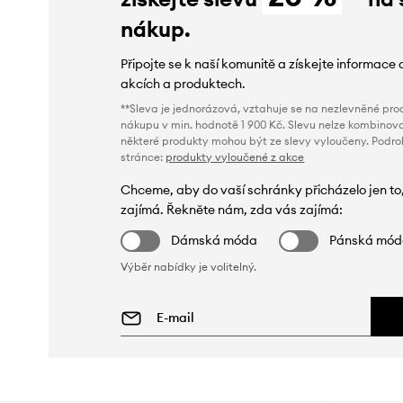
nákup.
Připojte se k naší komunitě a získejte informace 
akcích a produktech.
**Sleva je jednorázová, vztahuje se na nezlevněné prod
nákupu v min. hodnotě 1 900 Kč. Slevu nelze kombinova
některé produkty mohou být ze slevy vyloučeny. Podr
stránce:
produkty vyloučené z akce
Chceme, aby do vaší schránky přicházelo jen to
zajímá. Řekněte nám, zda vás zajímá:
Dámská móda
Pánská mó
Výběr nabídky je volitelný.