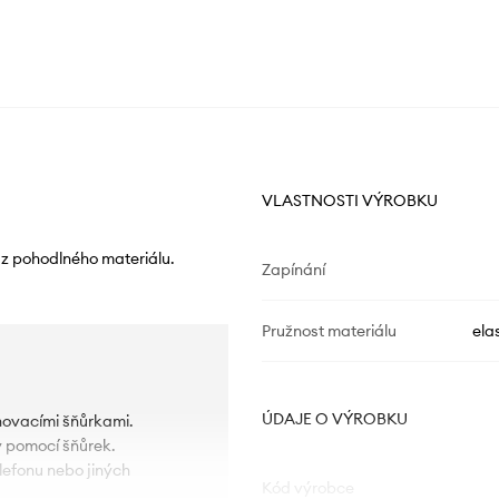
VLASTNOSTI VÝROBKU
z pohodlného materiálu.
Zapínání
Pružnost materiálu
ela
ÚDAJE O VÝROBKU
ahovacími šňůrkami.
y pomocí šňůrek.
lefonu nebo jiných
Kód výrobce