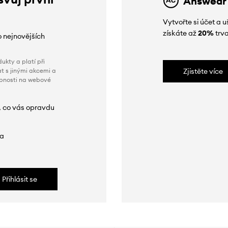
Answear
Vytvořte si účet a
získáte až
20%
trva
o nejnovějších
ukty a platí při
t s jinými akcemi a
Zjistěte více
obnosti na webové
, co vás opravdu
da
Přihlásit se