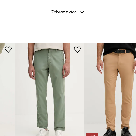
Zobrazit více
Barva
Značka
a
Výrobce
ID produktu