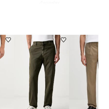
ROZMĚRY
zelená
Model na fotografii je 188 cm
vysoký a má na sobě velikost M
didas TERREX
Standardní velikost
Doporučujeme zvolit velikost, kterou
běžně nosíte.
Tabulka velikosti