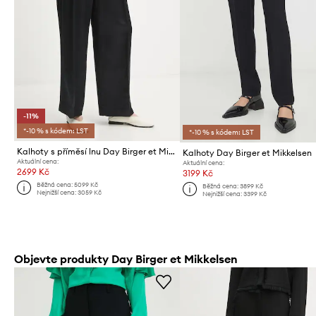
-11%
*-10 % s kódem: LST
*-10 % s kódem: LST
Kalhoty s příměsí lnu Day Birger et Mikkelsen Enzo
Kalhoty Day Birger et Mikkelsen
Aktuální cena:
Aktuální cena:
2699 Kč
3199 Kč
Běžná cena:
5099 Kč
Běžná cena:
3899 Kč
Nejnižší cena:
3059 Kč
Nejnižší cena:
3399 Kč
Objevte produkty Day Birger et Mikkelsen