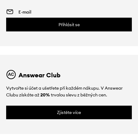
Přihlásit se
Answear Club
Vytvořte si účet a ušetřete při každém nákupu. V Answear
Clubu získáte až
20%
trvalou slevu z běžných cen.
Zjistěte více