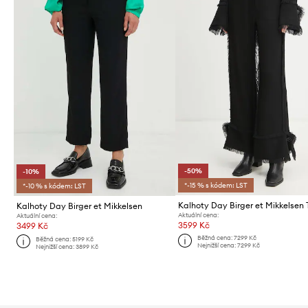
-50%
-10%
*-15 % s kódem: LST
*-10 % s kódem: LST
Kalhoty Day Birger et Mikkelsen
Aktuální cena:
Aktuální cena:
3599 Kč
3499 Kč
Běžná cena:
7299 Kč
Běžná cena:
5199 Kč
Nejnižší cena:
7299 Kč
Nejnižší cena:
3899 Kč