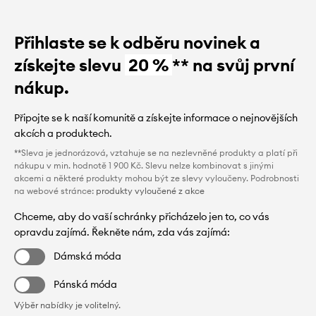
Přihlaste se k odběru novinek a
získejte slevu
20 %
** na svůj první
nákup.
Připojte se k naší komunitě a získejte informace o nejnovějších
akcích a produktech.
**Sleva je jednorázová, vztahuje se na nezlevněné produkty a platí při
nákupu v min. hodnotě 1 900 Kč. Slevu nelze kombinovat s jinými
akcemi a některé produkty mohou být ze slevy vyloučeny. Podrobnosti
na webové stránce:
produkty vyloučené z akce
Chceme, aby do vaší schránky přicházelo jen to, co vás
opravdu zajímá. Řekněte nám, zda vás zajímá:
Dámská móda
Pánská móda
Výběr nabídky je volitelný.