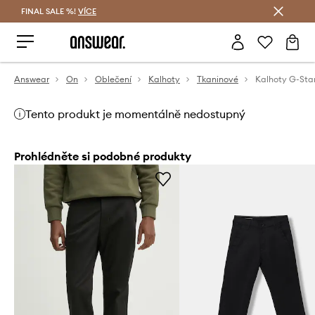
FINAL SALE %!
VÍCE
Ušetřete s Answear Club
Answear
On
Oblečení
Kalhoty
Tkaninové
Kalhoty G-Sta
Tento produkt je momentálně nedostupný
Prohlédněte si podobné produkty