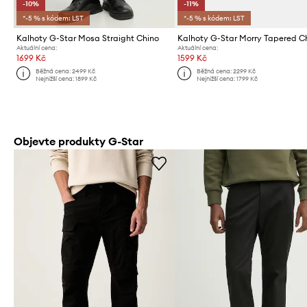
-10%
-11%
*-5 % s kódem: LST
*-5 % s kódem: LST
Kalhoty G-Star Mosa Straight Chino
Kalhoty G-Star Morry Tapered C
Aktuální cena:
Aktuální cena:
1699 Kč
1599 Kč
Běžná cena:
2499 Kč
Běžná cena:
2299 Kč
Nejnižší cena:
1899 Kč
Nejnižší cena:
1799 Kč
Objevte produkty G-Star