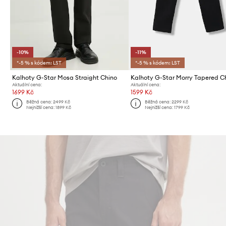
-10%
-11%
*-5 % s kódem: LST
*-5 % s kódem: LST
Kalhoty G-Star Mosa Straight Chino
Kalhoty G-Star Morry Tapered C
Aktuální cena:
Aktuální cena:
1699 Kč
1599 Kč
Běžná cena:
2499 Kč
Běžná cena:
2299 Kč
Nejnižší cena:
1899 Kč
Nejnižší cena:
1799 Kč