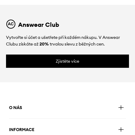
Answear Club
Vytvořte si účet a ušetřete při každém nákupu. V Answear
Clubu získáte až
20%
trvalou slevu z běžných cen.
Zjistěte více
O NÁS
INFORMACE