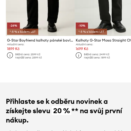
-26%
-10%
*-5 % s kódem: LST
*-5 % s kódem: LST
G-Star Boyfriend kalhoty pánské bavlněné s elastanem 3D Regular Straight Cargo
Kalhoty G-Star Mosa Straight C
Aktuální cena:
Aktuální cena:
1899 Kč
1699 Kč
Běžná cena:
2599 Kč
Běžná cena:
2499 Kč
Nejnižší cena:
2599 Kč
Nejnižší cena:
1899 Kč
Přihlaste se k odběru novinek a
získejte slevu
20 %
** na svůj první
nákup.