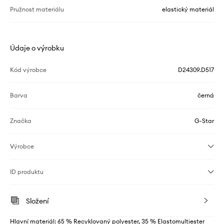
Pružnost materiálu
elastický materiál
Údaje o výrobku
Kód výrobce
D24309.D517
Barva
černá
Značka
G-Star
Výrobce
ID produktu
Složení
Hlavní materiál: 65 % Recyklovaný polyester, 35 % Elastomultiester