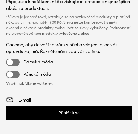
Připojte se k naší komunitě a získejte informace o nejnovějších
akcích a produktech.
**Sleva je jednorázová, vztahuje se na nezlevněné produkty a platí při
nákupu v min. hodnotě 1 900 Kč. Slevu nelze kombinovat s jinými
akcemi a některé produkty mohou být ze slevy vyloučeny. Podrobnosti
na webové stránce:
produkty vyloučené z akce
Chceme, aby do vaší schránky přicházelo jen to, co vás
opravdu zajímá. Řekněte nám, zda vás zajímá:
Dámská móda
Pánská móda
Výběr nabídky je volitelný.
Přihlásit se