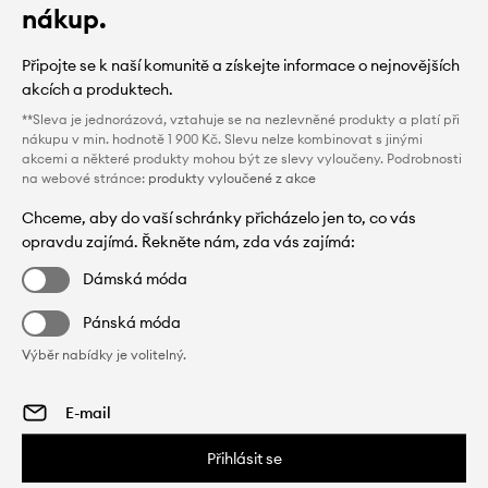
nákup.
Připojte se k naší komunitě a získejte informace o nejnovějších
akcích a produktech.
**Sleva je jednorázová, vztahuje se na nezlevněné produkty a platí při
nákupu v min. hodnotě 1 900 Kč. Slevu nelze kombinovat s jinými
akcemi a některé produkty mohou být ze slevy vyloučeny. Podrobnosti
na webové stránce:
produkty vyloučené z akce
Chceme, aby do vaší schránky přicházelo jen to, co vás
opravdu zajímá. Řekněte nám, zda vás zajímá:
Dámská móda
Pánská móda
Výběr nabídky je volitelný.
Přihlásit se