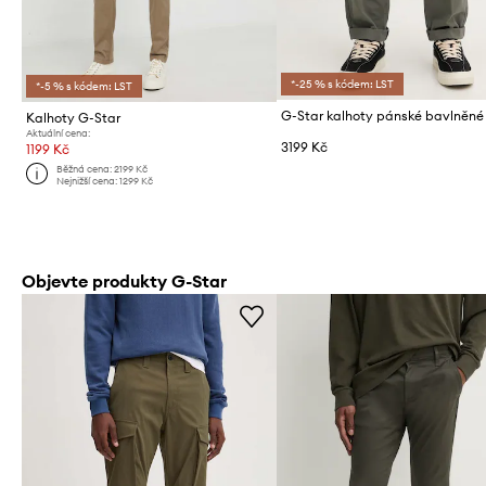
*-25 % s kódem: LST
*-5 % s kódem: LST
Kalhoty G-Star
Aktuální cena:
3199 Kč
1199 Kč
Běžná cena:
2199 Kč
Nejnižší cena:
1299 Kč
Objevte produkty G-Star