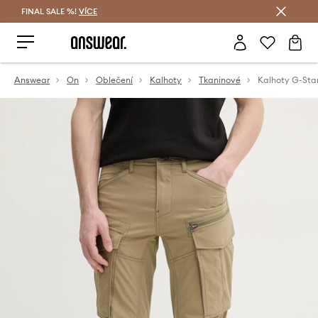
FINAL SALE %!
VÍCE
Ušetřete s Answear Club
Answear
On
Oblečení
Kalhoty
Tkaninové
Kalhoty G-Sta