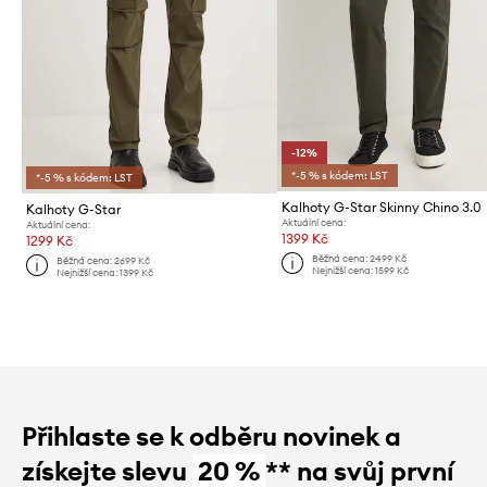
-12%
*-5 % s kódem: LST
*-5 % s kódem: LST
Kalhoty G-Star Skinny Chino 3.0
Kalhoty G-Star
Aktuální cena:
Aktuální cena:
1399 Kč
1299 Kč
Běžná cena:
2499 Kč
Běžná cena:
2699 Kč
Nejnižší cena:
1599 Kč
Nejnižší cena:
1399 Kč
Přihlaste se k odběru novinek a
získejte slevu
20 %
** na svůj první