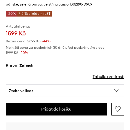
pánské, zelená barva, ve střihu cargo, D02190-D909
-20%
*-5 % s kódem: LST
Aktuální cena:
1599 Kč
Běžná cena:
2899 Kč
-44%
Nejnižší cena za posledních 30 dnů před poskytnutím slevy:
1999 Kč
 -20%
Barva:
zelená
Tabulka velikosti
Zvolte velikost
Přidat do košíku