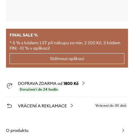
FINAL SALE %
*-5 % s kódem: LST při nákupu za min. 2 200 Kč. S kódem
FIN: -10 % v aplikaci!
Stáhnout aplikaci
DOPRAVA ZDARMA od
1800 Kč
Doručení i do 24 hodin
VRÁCENÍ A REKLAMACE
Vrácení do 30 dnů
O produktu