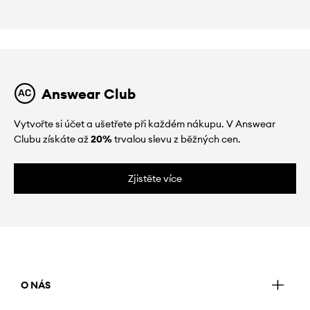
Answear Club
Vytvořte si účet a ušetřete při každém nákupu. V Answear
Clubu získáte až
20%
trvalou slevu z běžných cen.
Zjistěte více
O NÁS