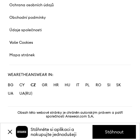
Ochrana osobních údajů
Obchodní podmínky
Údaje společnosti
Vaše Cookies
Mapa stránek
WEARETHEANSWEAR IN:
BG
CY
CZ
GR
HR
HU
IT
PL
RO
SI
SK
UA
UA(RU)
Obsah této webové stránky je chráněn autorským právem a patří
společnosti Answear.com S.A.
Stáhněte si aplikaci a
Stáhnout
nakupujte jednodušeji