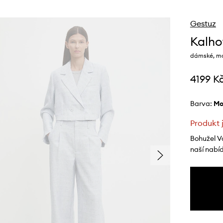
Gestuz
Kalho
dámské, mod
4199 K
Barva:
m
Produkt 
Bohužel V
naší nabí