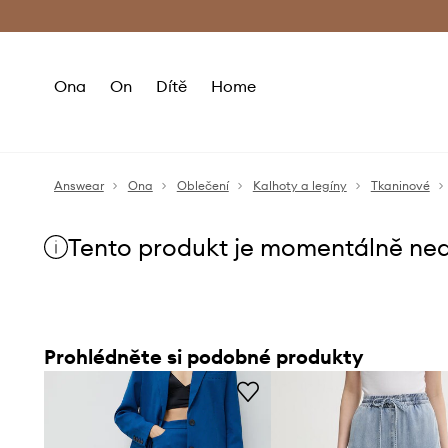
Premium Fashion Benefits
Doručení a vr
Ona
On
Dítě
Home
Answear
Ona
Oblečení
Kalhoty a legíny
Tkaninové
Tento produkt je momentálně ne
Prohlédněte si podobné produkty