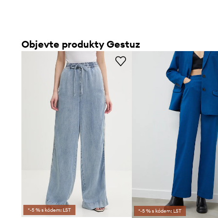
Objevte produkty Gestuz
*-5 % s kódem: LST
*-5 % s kódem: LST