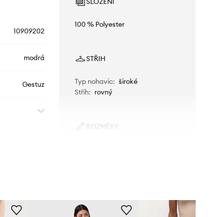
SLOŽENÍ
100 % Polyester
10909202
modrá
STŘIH
Typ nohavic
:
široké
Gestuz
Střih
:
rovný
ROZMĚRY
Modelka na fotografii je 178 cm
vysoká a má na sobě velikost 36
Standardní velikost
Doporučujeme zvolit velikost, kterou
běžně nosíte.
Tabulka velikosti