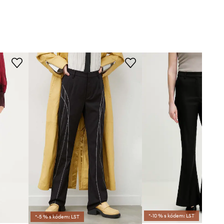
*-10 % s kódem: LST
*-5 % s kódem: LST