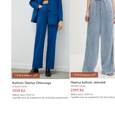
- Rozměry pro velikost: 36.
*-5 % s kódem: LST
*-5 % s kódem: LST
Gestuz kalhoty dámské
Kalhoty Gestuz Ottaviagz
Aktuální cena:
Aktuální cena:
2399 Kč
1009 Kč
Běžná cena:
3999 Kč
Běžná cena:
3799 Kč
Nejnižší cena za posledních 30 dnů před 
Nejnižší cena za posledních 30 dnů před poskytnutím
slevy:
2599 Kč
slevy:
1069 Kč