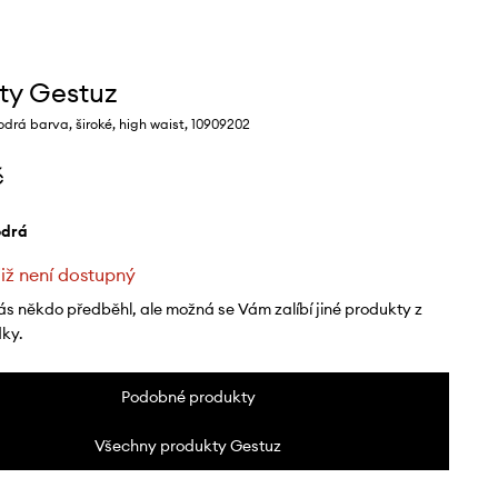
ty Gestuz
rá barva, široké, high waist, 10909202
č
odrá
již není dostupný
ás někdo předběhl, ale možná se Vám zalíbí jiné produkty z
dky.
Podobné produkty
Všechny produkty Gestuz