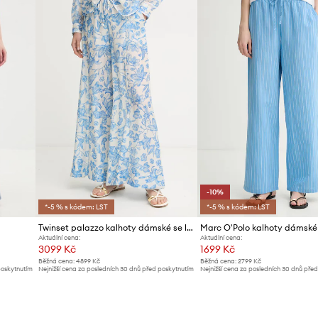
-10%
*-5 % s kódem: LST
*-5 % s kódem: LST
Twinset palazzo kalhoty dámské se lnem
Aktuální cena:
Aktuální cena:
3099 Kč
1699 Kč
Běžná cena:
4899 Kč
Běžná cena:
2799 Kč
poskytnutím
Nejnižší cena za posledních 30 dnů před poskytnutím
Nejnižší cena za posledních 30 dnů pře
slevy:
3299 Kč
slevy:
1899 Kč