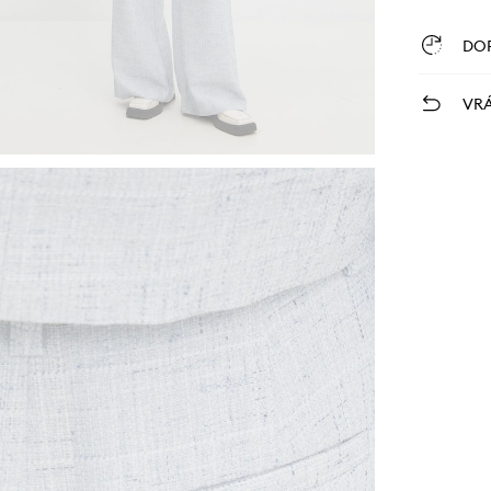
DO
VRÁ