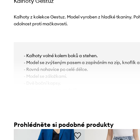
Kalhoty Gestuz
Kalhoty z kolekce Gestuz. Model vyroben z hladké tkaniny. Po
odolnost proti mačkavosti.
- Kalhoty volné kolem boků a stehen.
- Model se zvýšeným pasem a zapínáním na zip, knoflík 
- Rovná nohavice po celé délce.
- Model se záložkami.
- Dvě boční kapsy.
- Imitace kapsy na zadečku.
- Tenká, neelastická tkanina.
- Šířka v pase: 38 cm.
- Šířka v bocích: 54 cm.
- Výška sedu: 31 cm.
Prohlédněte si podobné produkty
- Spodní šířka nohavice: 33 cm.
- Šířka nohavice: 32 cm.
- Vnější délka nohavic: 112 cm.