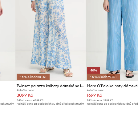
-10%
*-5 % s kódem: LST
*-5 % s kódem: LST
Twinset palazzo kalhoty dámské se lnem
Aktuální cena:
Aktuální cena:
3099 Kč
1699 Kč
Běžná cena:
4899 Kč
Běžná cena:
2799 Kč
poskytnutím
Nejnižší cena za posledních 30 dnů před poskytnutím
Nejnižší cena za posledních 30 dnů pře
slevy:
3299 Kč
slevy:
1899 Kč