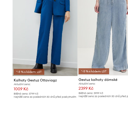
*-5 % s kódem: LST
*-5 % s kódem: LST
Gestuz kalhoty dámské
Kalhoty Gestuz Ottaviagz
Aktuální cena:
Aktuální cena:
2399 Kč
1009 Kč
Běžná cena:
3999 Kč
Běžná cena:
3799 Kč
Nejnižší cena za posledních 30 dnů před 
Nejnižší cena za posledních 30 dnů před poskytnutím
slevy:
2599 Kč
slevy:
1069 Kč