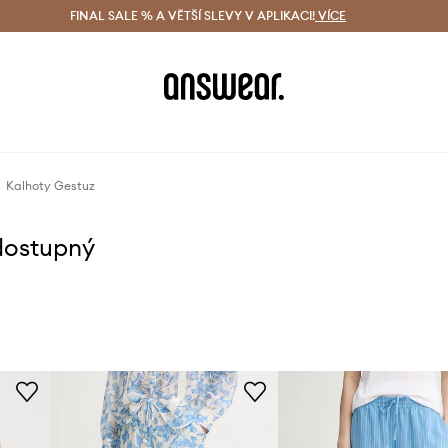
ácení zdarma (od 1800 Kč)
FINAL SALE % A VĚTŠÍ SLEVY V APLIKACI!
Doručení i do 24 h
VÍCE
Ušetřete s 
Kalhoty Gestuz
dostupný