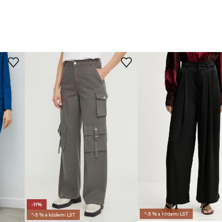
-11%
*-5 % s kódem: LST
*-5 % s kódem: LST