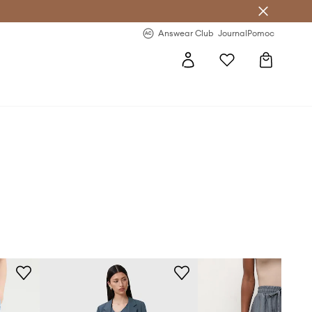
Answear Club
- 20 % na první objednávku
Answear Club
Journal
Pomoc