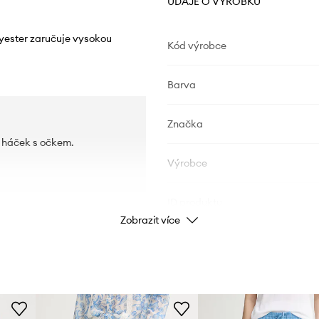
ÚDAJE O VÝROBKU
lyester zaručuje vysokou
Kód výrobce
Barva
Značka
a háček s očkem.
Výrobce
ID produktu
Zobrazit více