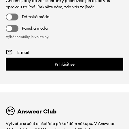
Chceme, aby do vaší schránky přicházelo jen to, co vás
opravdu zajímá. Řekněte nám, zda vás zajímá:
Dámská móda
Pánská móda
Výběr nabídky je volitelný.
Přihlásit se
Answear Club
Vytvořte si účet a ušetřete při každém nákupu. V Answear