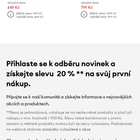
Aktuální cena:
Aktuální cena:
649 Kč
799 Kč
Běžná cena:
1199 Kč
Běžná cena:
1099 Kč
Nejnižší cena:
669 Kč
Nejnižší cena:
879 Kč
Přihlaste se k odběru novinek a
získejte slevu
20 %
** na svůj první
nákup.
Připojte se k naší komunitě a získejte informace o nejnovějších
akcích a produktech.
**Sleva je jednorázová, vztahuje se na nezlevněné produkty a platí při
nákupu v min. hodnotě 1 900 Kč. Slevu nelze kombinovat s jinými
akcemi a některé produkty mohou být ze slevy vyloučeny. Podrobnosti
na webové stránce:
produkty vyloučené z akce