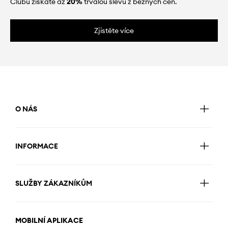
Clubu získáte až
20%
trvalou slevu z běžných cen.
Zjistěte více
O NÁS
INFORMACE
SLUŽBY ZÁKAZNÍKŮM
MOBILNÍ APLIKACE