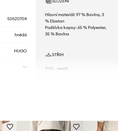
SLOŽENÍ
Hlavní materiál: 97 % Bavlna, 3
50520704
% Elastan
Podšívka kapsy: 65 % Polyester,
35 % Bavlna
hnědá
HUGO
STŘIH
Střih
:
rovný
ROZMĚRY
Model na fotografii je 186 cm
vysoký a má na sobě velikost
31/32
Standardní velikost