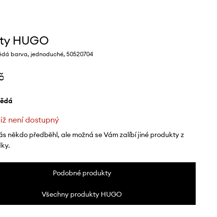
oty HUGO
ědá barva, jednoduché, 50520704
č
nědá
již není dostupný
ás někdo předběhl, ale možná se Vám zalíbí jiné produkty z
dky.
Podobné produkty
Všechny produkty HUGO