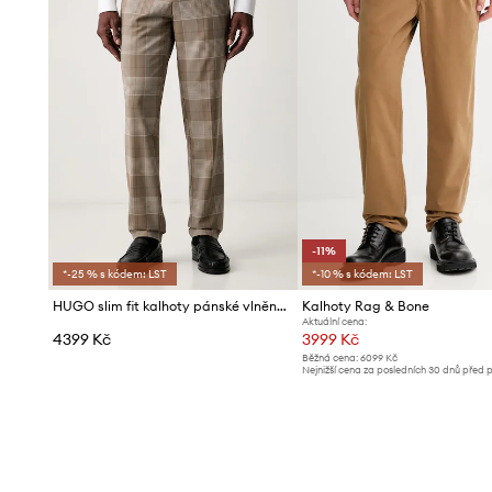
-11%
*-25 % s kódem: LST
*-10 % s kódem: LST
HUGO slim fit kalhoty pánské vlněné Hogan263X
Kalhoty Rag & Bone
Aktuální cena:
4399 Kč
3999 Kč
Běžná cena:
6099 Kč
Nejnižší cena za posledních 30 dnů před 
slevy:
4499 Kč