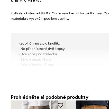
Kalhoty HUGO
Kalhoty z kolekce HUGO. Model vyroben z hladké tkaniny. Mo
materiálu s vysokým podílem bavlny.
- Zapínání na zip a knoflík.
- Na přední straně dvě kapsy.
- Dvě kapsy na zadečku.
- Šířka v pase: 41 cm.
- Šířka v bocích: 51 cm.
- Výška sedu: 30 cm.
- Spodní šířka nohavice: 17 cm.
- Šířka nohavice: 29 cm.
- Vnější délka nohavic: 100 cm.
- Rozměry pro velikost: 31/32.
Prohlédněte si podobné produkty