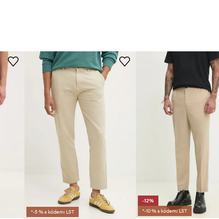
-12%
*-10 % s kódem: LST
*-5 % s kódem: LST