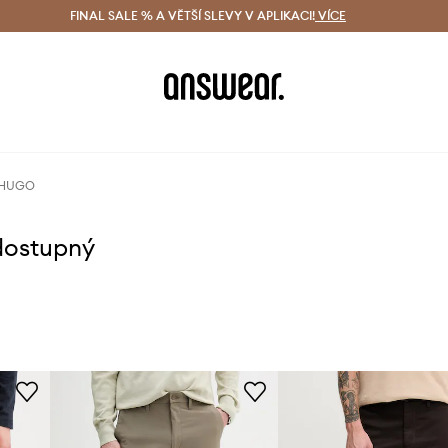
ácení zdarma (od 1800 Kč)
FINAL SALE % A VĚTŠÍ SLEVY V APLIKACI!
Doručení i do 24 h
VÍCE
Ušetřete s 
 HUGO
dostupný