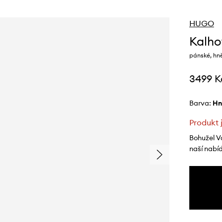
HUGO
Kalh
pánské, hn
3499 K
Barva:
h
Produkt 
Bohužel V
naší nabí