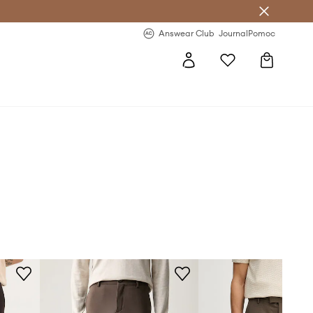
Answear Club
- 20 % na první objednávku
Answear Club
Journal
Pomoc