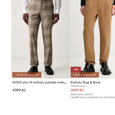
-11%
*-25 % s kódem: LST
*-10 % s kódem: LST
HUGO slim fit kalhoty pánské vlněné Hogan263X
Kalhoty Rag & Bone
Aktuální cena:
4399 Kč
3999 Kč
Běžná cena:
6099 Kč
Nejnižší cena za posledních 30 dnů před 
slevy:
4499 Kč