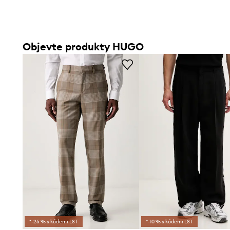
Objevte produkty HUGO
*-25 % s kódem: LST
*-10 % s kódem: LST