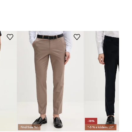
-18%
Final Sale %!
*-5 % s kódem: LST