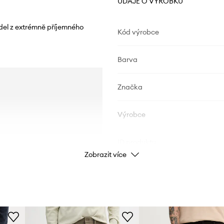
ÚDAJE O VÝROBKU
del z extrémně příjemného
Kód výrobce
Barva
Značka
Výrobce
ID produktu
Zobrazit více