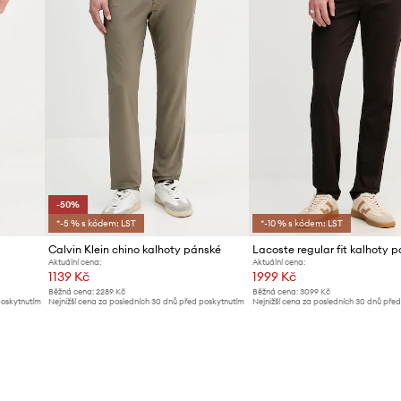
-50%
*-5 % s kódem: LST
*-10 % s kódem: LST
Calvin Klein chino kalhoty pánské
Aktuální cena:
Aktuální cena:
1139 Kč
1999 Kč
Běžná cena:
2289 Kč
Běžná cena:
3099 Kč
poskytnutím
Nejnižší cena za posledních 30 dnů před poskytnutím
Nejnižší cena za posledních 30 dnů pře
slevy:
2289 Kč
slevy:
2179 Kč