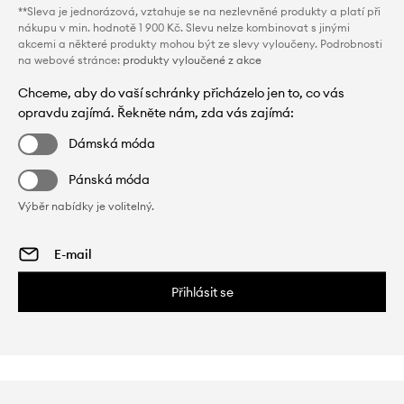
**Sleva je jednorázová, vztahuje se na nezlevněné produkty a platí při
nákupu v min. hodnotě 1 900 Kč. Slevu nelze kombinovat s jinými
akcemi a některé produkty mohou být ze slevy vyloučeny. Podrobnosti
na webové stránce:
produkty vyloučené z akce
Chceme, aby do vaší schránky přicházelo jen to, co vás
opravdu zajímá. Řekněte nám, zda vás zajímá:
Dámská móda
Pánská móda
Výběr nabídky je volitelný.
Přihlásit se