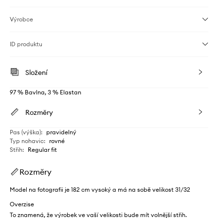
Výrobce
ID produktu
Složení
97 % Bavlna, 3 % Elastan
Rozměry
Pas (výška)
:
pravidelný
Typ nohavic
:
rovné
Střih
:
Regular fit
Rozměry
Model na fotografii je 182 cm vysoký a má na sobě velikost 31/32
Overzise
To znamená, že výrobek ve vaší velikosti bude mít volnější střih.