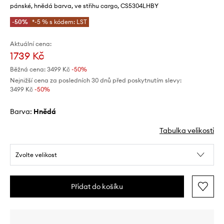
pánské, hnědá barva, ve střihu cargo, CS5304LHBY
-50%
*-5 % s kódem: LST
Aktuální cena:
1739 Kč
Běžná cena:
3499 Kč
-50%
Nejnižší cena za posledních 30 dnů před poskytnutím slevy:
3499 Kč
 -50%
Barva:
hnědá
Tabulka velikosti
Zvolte velikost
Přidat do košíku