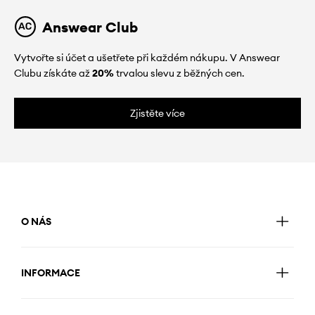
Answear Club
Vytvořte si účet a ušetřete při každém nákupu. V Answear
Clubu získáte až
20%
trvalou slevu z běžných cen.
Zjistěte více
O NÁS
INFORMACE