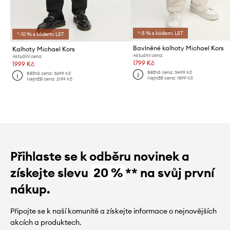
*-5 % s kódem: LST
*-10 % s kódem: LST
Bavlněné kalhoty Michael Kors
Kalhoty Michael Kors
Aktuální cena:
Aktuální cena:
1799 Kč
1999 Kč
Běžná cena:
3499 Kč
Běžná cena:
3699 Kč
Nejnižší cena:
1899 Kč
Nejnižší cena:
2199 Kč
Přihlaste se k odběru novinek a
získejte slevu
20 %
** na svůj první
nákup.
Připojte se k naší komunitě a získejte informace o nejnovějších
akcích a produktech.