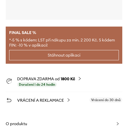
FINAL SALE %
*-5 % s kódem: LST při nákupu za min. 2 200 Kč. S kódem
FIN: -10 % v aplikaci!
Stáhnout aplikaci
DOPRAVA ZDARMA od
1800 Kč
Doručení i do 24 hodin
VRÁCENÍ A REKLAMACE
Vrácení do 30 dnů
O produktu