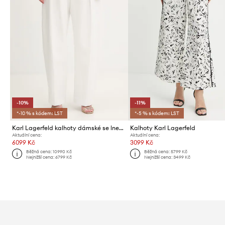
-10%
-11%
*-10 % s kódem: LST
*-5 % s kódem: LST
Karl Lagerfeld kalhoty dámské se lnem Karl Lagerfeld Studio
Kalhoty Karl Lagerfeld
Aktuální cena:
Aktuální cena:
6099 Kč
3099 Kč
Běžná cena:
10990 Kč
Běžná cena:
5799 Kč
Nejnižší cena:
6799 Kč
Nejnižší cena:
3499 Kč