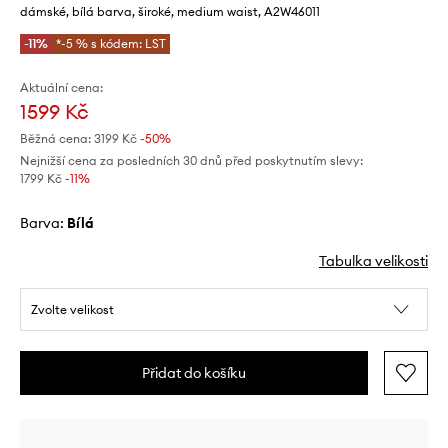
dámské, bílá barva, široké, medium waist, A2W46011
-11%
*-5 % s kódem: LST
Aktuální cena:
1599 Kč
Běžná cena:
3199 Kč
-50%
Nejnižší cena za posledních 30 dnů před poskytnutím slevy:
1799 Kč
 -11%
Barva:
bílá
Tabulka velikosti
Zvolte velikost
Přidat do košíku