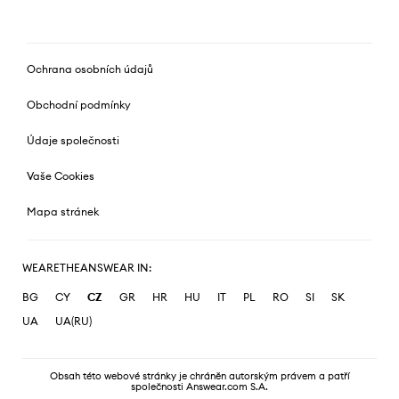
Ochrana osobních údajů
Obchodní podmínky
Údaje společnosti
Vaše Cookies
Mapa stránek
WEARETHEANSWEAR IN:
BG
CY
CZ
GR
HR
HU
IT
PL
RO
SI
SK
UA
UA(RU)
Obsah této webové stránky je chráněn autorským právem a patří
společnosti Answear.com S.A.