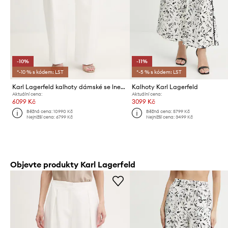
-10%
-11%
*-10 % s kódem: LST
*-5 % s kódem: LST
Karl Lagerfeld kalhoty dámské se lnem Karl Lagerfeld Studio
Kalhoty Karl Lagerfeld
Aktuální cena:
Aktuální cena:
6099 Kč
3099 Kč
Běžná cena:
10990 Kč
Běžná cena:
5799 Kč
Nejnižší cena:
6799 Kč
Nejnižší cena:
3499 Kč
Objevte produkty Karl Lagerfeld