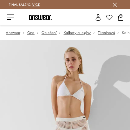
FINAL SALE %!
VÍCE
Ušetřete s Answear Club
Answear
Ona
Oblečení
Kalhoty a legíny
Tkaninové
Kalh