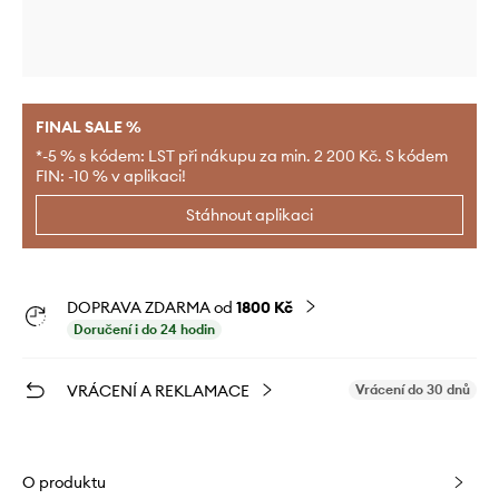
FINAL SALE %
*-5 % s kódem: LST při nákupu za min. 2 200 Kč. S kódem
FIN: -10 % v aplikaci!
Stáhnout aplikaci
DOPRAVA ZDARMA od
1800 Kč
Doručení i do 24 hodin
VRÁCENÍ A REKLAMACE
Vrácení do 30 dnů
O produktu