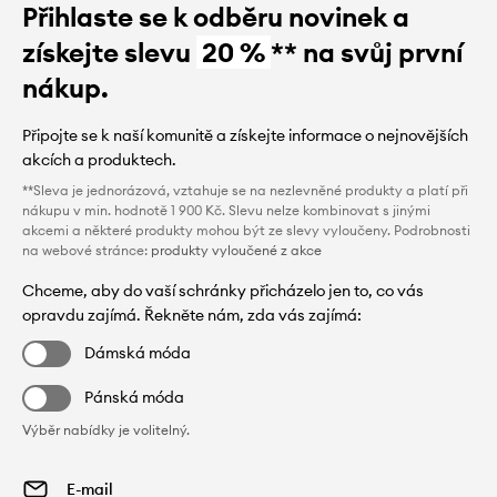
Přihlaste se k odběru novinek a
získejte slevu
20 %
** na svůj první
nákup.
Připojte se k naší komunitě a získejte informace o nejnovějších
akcích a produktech.
**Sleva je jednorázová, vztahuje se na nezlevněné produkty a platí při
nákupu v min. hodnotě 1 900 Kč. Slevu nelze kombinovat s jinými
akcemi a některé produkty mohou být ze slevy vyloučeny. Podrobnosti
na webové stránce:
produkty vyloučené z akce
Chceme, aby do vaší schránky přicházelo jen to, co vás
opravdu zajímá. Řekněte nám, zda vás zajímá:
Dámská móda
Pánská móda
Výběr nabídky je volitelný.