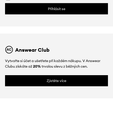
Přihlásit se
Answear Club
Vytvořte si účet a ušetřete při každém nákupu. V Answear
Clubu získáte až
20%
trvalou slevu z běžných cen.
Zjistěte více