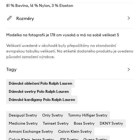
81 % Bavlna, 16 % Nylon, 3 % Elastan
Rozměry
Modelka na fotografii je 178 cm vysoká a má na sobě velikost S
Velikosti uvedené v obchodě byly přepočítány na standardní
evropskou tabulku velikostí. Na etiketě dodaného produktu je uvedeno
původní označení výrobce.
Tagy
Dámské oblečení Polo Ralph Lauren
Dámské svetry Polo Ralph Lauren
Dámské kardigany Polo Ralph Lauren
Desigual Svetry
Only Svetry
Tommy Hilfiger Svetry
Medicine Svetry
Twinset Svetry
Boss Svetry
DKNY Svetry
Armani Exchange Svetry
Calvin Klein Svetry
Calvin Klein Jeans Svetry
JDY Svetry
Guess Svetry