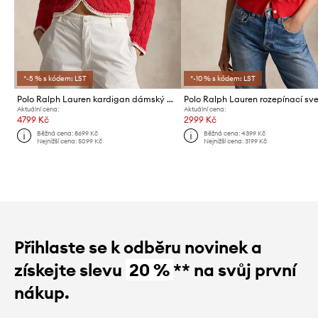
*-5 % s kódem: LST
*-10 % s kódem: LST
Polo Ralph Lauren kardigan dámský bavlněný COTTON-SWEATER-CARDIGAN
Aktuální cena:
Aktuální cena:
4799 Kč
2999 Kč
Běžná cena:
8699 Kč
Běžná cena:
4399 Kč
Nejnižší cena:
5099 Kč
Nejnižší cena:
3199 Kč
Přihlaste se k odběru novinek a
získejte slevu
20 %
** na svůj první
nákup.