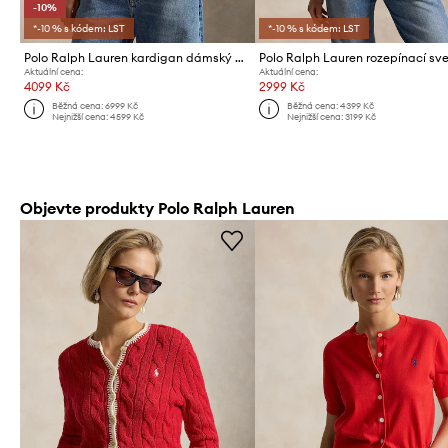
-10%
*-10 % s kódem: LST
*-10 % s kódem: LST
Polo Ralph Lauren kardigan dámský bavlněný
Aktuální cena:
Aktuální cena:
4099 Kč
2999 Kč
Běžná cena:
6999 Kč
Běžná cena:
4399 Kč
Nejnižší cena:
4599 Kč
Nejnižší cena:
3199 Kč
Objevte produkty Polo Ralph Lauren