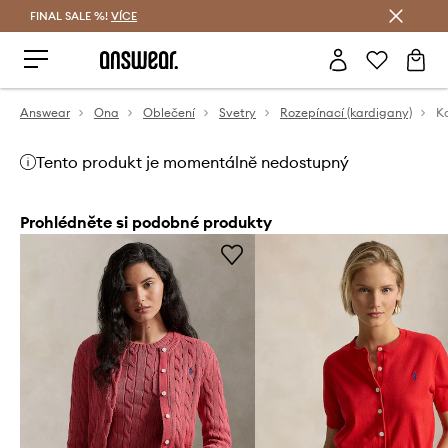
FINAL SALE %!
VÍCE
Ušetřete s Answear Club
Answear
Ona
Oblečení
Svetry
Rozepínací (kardigany)
K
Tento produkt je momentálně nedostupný
Prohlédněte si podobné produkty