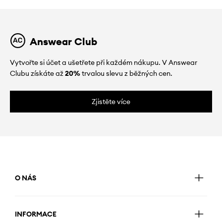
Answear Club
Vytvořte si účet a ušetřete při každém nákupu. V Answear
Clubu získáte až
20%
trvalou slevu z běžných cen.
Zjistěte více
O NÁS
INFORMACE