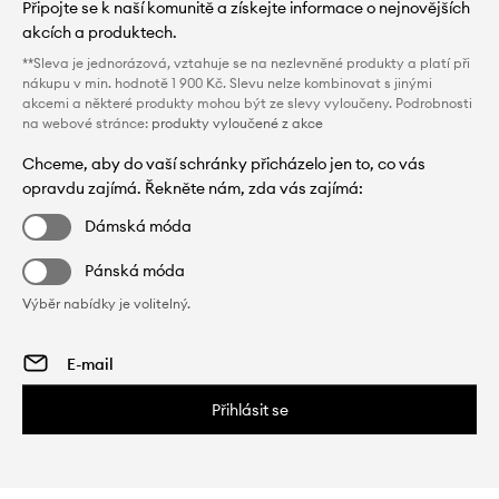
Připojte se k naší komunitě a získejte informace o nejnovějších
akcích a produktech.
**Sleva je jednorázová, vztahuje se na nezlevněné produkty a platí při
nákupu v min. hodnotě 1 900 Kč. Slevu nelze kombinovat s jinými
akcemi a některé produkty mohou být ze slevy vyloučeny. Podrobnosti
na webové stránce:
produkty vyloučené z akce
Chceme, aby do vaší schránky přicházelo jen to, co vás
opravdu zajímá. Řekněte nám, zda vás zajímá:
Dámská móda
Pánská móda
Výběr nabídky je volitelný.
Přihlásit se