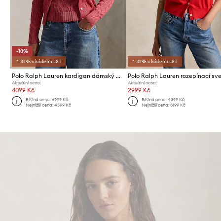
-10%
*-10 % s kódem: LST
*-10 % s kódem: LST
Polo Ralph Lauren kardigan dámský bavlněný
Aktuální cena:
Aktuální cena:
4099 Kč
2999 Kč
Běžná cena:
6999 Kč
Běžná cena:
4399 Kč
Nejnižší cena:
4599 Kč
Nejnižší cena:
3199 Kč