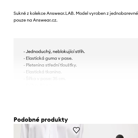
Sukně z kolekce Answear.LAB. Model vyroben z jednobarevné 
pouze na Answear.cz.
- Jednoduchý, neblokující střih.
- Elastická guma v pase.
- Pletenina střední tloušťky.
- Elastická tkanina.
- Šířka v pase: 35 cm.
- Délka: 80 cm.
- Rozměry pro velikost: S.
Podobné produkty