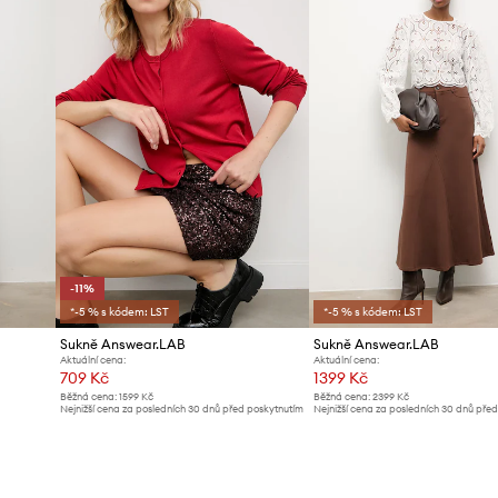
ID produktu
-11%
*-5 % s kódem: LST
*-5 % s kódem: LST
Sukně Answear.LAB
Sukně Answear.LAB
Aktuální cena:
Aktuální cena:
709 Kč
1399 Kč
Běžná cena:
1599 Kč
Běžná cena:
2399 Kč
Nejnižší cena za posledních 30 dnů před poskytnutím
Nejnižší cena za posledních 30 dnů pře
slevy:
799 Kč
slevy:
1499 Kč