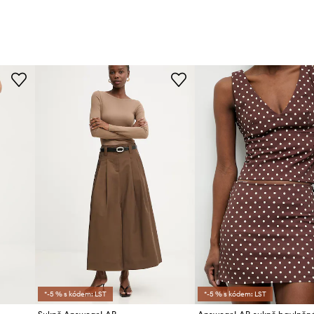
*-5 % s kódem: LST
*-5 % s kódem: LST