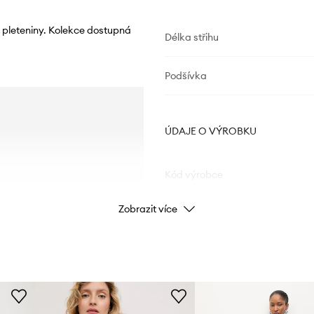
pleteniny. Kolekce dostupná
Délka střihu
Podšívka
ÚDAJE O VÝROBKU
Kód výrobce
Zobrazit více
Barva
Značka
Výrobce