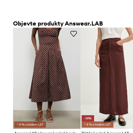
Objevte produkty Answear.LAB
-10%
*-5 % s kódem: LST
*-5 % s kódem: LST