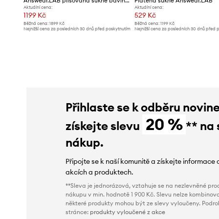
Answear.LAB plisovaná sukně bavlněná s elastanem
Plátěná sukně Answear.LAB
Aktuální cena:
Aktuální cena:
1199 Kč
529 Kč
Běžná cena:
1899 Kč
Běžná cena:
1199 Kč
Nejnižší cena za posledních 30 dnů před poskytnutím
Nejnižší cena za posledních 30 dnů před 
slevy:
1299 Kč
slevy:
589 Kč
Přihlaste se k odběru novin
20 %
získejte slevu
** na 
nákup.
Připojte se k naší komunitě a získejte informace 
akcích a produktech.
**Sleva je jednorázová, vztahuje se na nezlevněné prod
nákupu v min. hodnotě 1 900 Kč. Slevu nelze kombinova
některé produkty mohou být ze slevy vyloučeny. Podr
stránce:
produkty vyloučené z akce