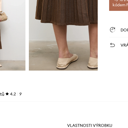
kódem FI
DO
VRÁ
tů
4.2
9
VLASTNOSTI VÝROBKU