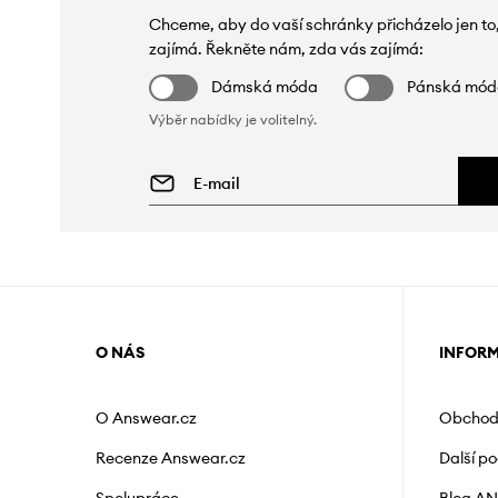
Chceme, aby do vaší schránky přicházelo jen to
zajímá. Řekněte nám, zda vás zajímá:
Dámská móda
Pánská mó
Výběr nabídky je volitelný.
O NÁS
INFOR
O Answear.cz
Obchod
Recenze Answear.cz
Další p