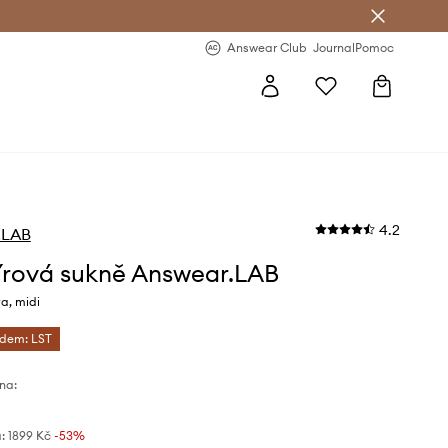
Answear Club
- 20 % na první objednávku
Answear Club
Journal
Pomoc
4.2
.LAB
rová sukně Answear.LAB
a, midi
ódem: LST
na:
:
1899 Kč
-53%