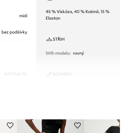
45 % Viskóza, 40 % Kašmír, 15 %
midi
Elastan
bez podšívky
STŘIH
Střih modelu
:
rovný
ASF2466.flk
ROZMĚRY
Modelka na fotografii je 173 cm
hnědá
vysoká a má na sobě velikost S
Standardní velikost
Answear.LAB
Doporučujeme zvolit velikost, kterou
běžně nosíte.
Tabulka velikosti