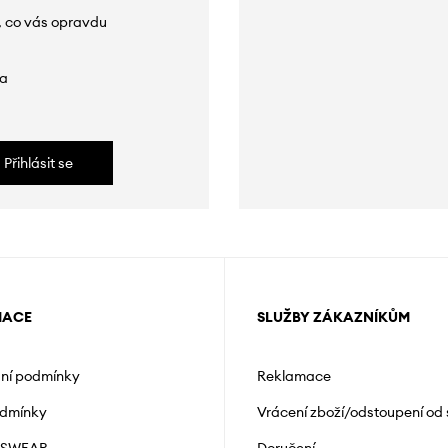
, co vás opravdu
da
Přihlásit se
MACE
SLUŽBY ZÁKAZNÍKŮM
ní podmínky
Reklamace
odmínky
Vrácení zboží/odstoupení od