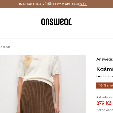
ácení zdarma (od 1800 Kč)
FINAL SALE % A VĚTŠÍ SLEVY V APLIKACI!
Doručení i do 24 h
VÍCE
Ušetřete s 
ear.LAB
Answear
Kašmí
hnědá barv
*-5 % s k
Aktuální ce
879 Kč
Běžná cena