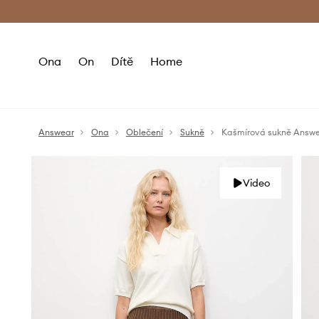
Premium Fashion Benefits
Doručení a vr
Ona
On
Dítě
Home
Answear
Ona
Oblečení
Sukně
Kašmírová sukně Answ
Video