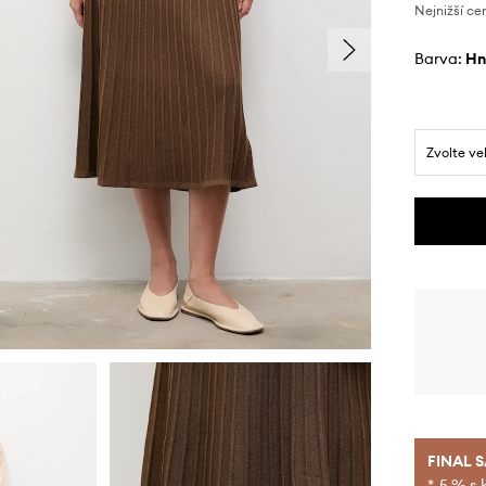
Nejnižší ce
Barva:
h
Zvolte ve
FINAL 
*-5 % s 