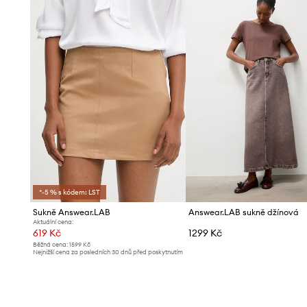
*-5 % s kódem: LST
Sukně Answear.LAB
Answear.LAB sukně džínová
Aktuální cena:
619 Kč
1299 Kč
Běžná cena:
1599 Kč
Nejnižší cena za posledních 30 dnů před poskytnutím
slevy:
679 Kč