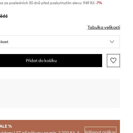
na za posledních 30 dnů před poskytnutím slevy:
949 Kč
 -7%
nědá
Tabulka velikosti
likost
Přidat do košíku
SALE %
Stáhnout aplikaci
kódem: LST při nákupu za min. 2 200 Kč. S