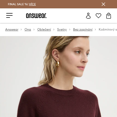
FINAL SALE %!
VÍCE
Ušetřete s Answear Club
Answear
Ona
Oblečení
Svetry
Bez zapínání
Kašmírový s