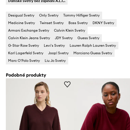
Dámské svetry bez zapínání A.L.C.
Desigual Svetry
Only Svetry
Tommy Hilfiger Svetry
Medicine Svetry
Twinset Svetry
Boss Svetry
DKNY Svetry
Armani Exchange Svetry
Calvin Klein Svetry
Calvin Klein Jeans Svetry
JDY Svetry
Guess Svetry
G-Star Raw Svetry
Levi's Svetry
Lauren Ralph Lauren Svetry
Karl Lagerfeld Svetry
Joop! Svetry
Marciano Guess Svetry
Marc O'Polo Svetry
Liu Jo Svetry
Podobné produkty