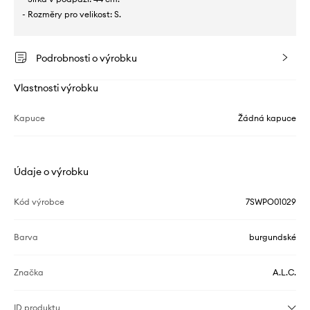
- Rozměry pro velikost: S.
Podrobnosti o výrobku
Vlastnosti výrobku
Kapuce
Žádná kapuce
Údaje o výrobku
Kód výrobce
7SWPO01029
Barva
burgundské
Značka
A.L.C.
ID produktu