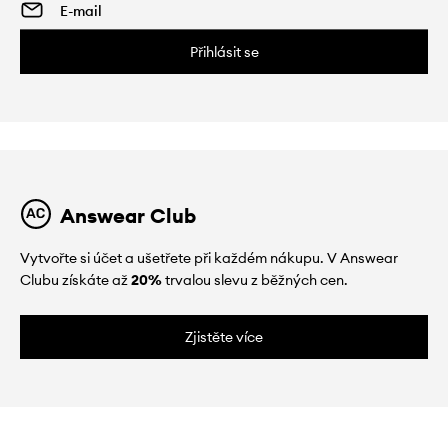
Přihlásit se
Answear Club
Vytvořte si účet a ušetřete při každém nákupu. V Answear
Clubu získáte až
20%
trvalou slevu z běžných cen.
Zjistěte více