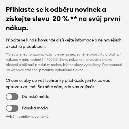
Přihlaste se k odběru novinek a
získejte slevu
20 %
** na svůj první
nákup.
Připojte se k naší komunitě a získejte informace o nejnovějších
akcích a produktech.
**Sleva je jednorázová, vztahuje se na nezlevněné produkty a platí při
nákupu v min. hodnotě 1 900 Kč. Slevu nelze kombinovat s jinými
akcemi a některé produkty mohou být ze slevy vyloučeny. Podrobnosti
na webové stránce:
produkty vyloučené z akce
Chceme, aby do vaší schránky přicházelo jen to, co vás
opravdu zajímá. Řekněte nám, zda vás zajímá:
Dámská móda
Pánská móda
Výběr nabídky je volitelný.