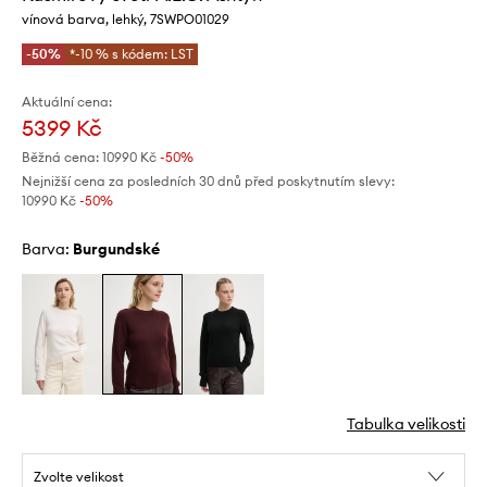
vínová barva, lehký, 7SWPO01029
-50%
*-10 % s kódem: LST
Aktuální cena:
5399 Kč
Běžná cena:
10990 Kč
-50%
Nejnižší cena za posledních 30 dnů před poskytnutím slevy:
10990 Kč
 -50%
Barva:
burgundské
Tabulka velikosti
Zvolte velikost