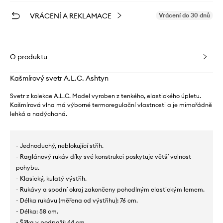
VRÁCENÍ A REKLAMACE
Vrácení do 30 dnů
O produktu
Kašmírový svetr A.L.C. Ashtyn
Svetr z kolekce A.L.C. Model vyroben z tenkého, elastického úpletu.
Kašmírová vlna má výborné termoregulační vlastnosti a je mimořádně
lehká a nadýchaná.
- Jednoduchý, neblokující střih.
- Raglánový rukáv díky své konstrukci poskytuje větší volnost
pohybu.
- Klasický, kulatý výstřih.
- Rukávy a spodní okraj zakončeny pohodlným elastickým lemem.
- Délka rukávu (měřena od výstřihu): 76 cm.
- Délka: 58 cm.
- Šířka v podpaží: 44 cm.