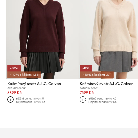
-50%
-11%
*-10 % s kódem: LST
*-10 % s kódem: LST
Kašmírový svetr A.L.C. Calven
Kašmírový svetr A.L.C. Calven
Aktuální cena:
Aktuální cena:
6899 Kč
7599 Kč
Běžná cena:
13990 Kč
Běžná cena:
13990 Kč
Nejnižší cena:
13990 Kč
Nejnižší cena:
8599 Kč