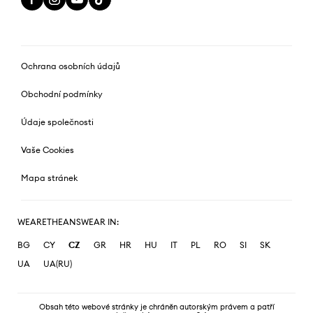
Ochrana osobních údajů
Obchodní podmínky
Údaje společnosti
Vaše Cookies
Mapa stránek
WEARETHEANSWEAR IN:
BG
CY
CZ
GR
HR
HU
IT
PL
RO
SI
SK
UA
UA(RU)
Obsah této webové stránky je chráněn autorským právem a patří