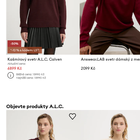
-50%
*-10 % s kódem: LST
Kašmírový svetr A.L.C. Calven
Aktuální cena:
6899 Kč
2099 Kč
Běžná cena:
13990 Kč
Nejnižší cena:
13990 Kč
Objevte produkty A.L.C.