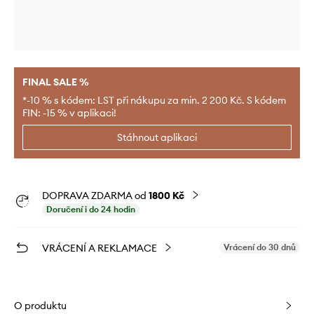
FINAL SALE %
*-10 % s kódem: LST při nákupu za min. 2 200 Kč. S kódem
FIN: -15 % v aplikaci!
Stáhnout aplikaci
DOPRAVA ZDARMA od
1800 Kč
Doručení i do 24 hodin
VRÁCENÍ A REKLAMACE
Vrácení do 30 dnů
O produktu