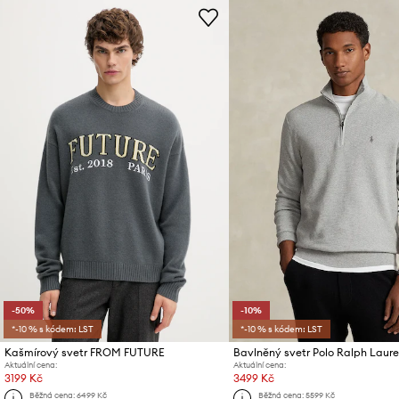
-50%
-10%
*-10 % s kódem: LST
*-10 % s kódem: LST
Kašmírový svetr FROM FUTURE
Bavlněný svetr Polo Ralph Laur
Aktuální cena:
Aktuální cena:
3199 Kč
3499 Kč
Běžná cena:
6499 Kč
Běžná cena:
5599 Kč