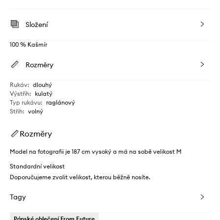
Složení
100 % Kašmír
Rozměry
Rukáv
:
dlouhý
Výstřih
:
kulatý
Typ rukávu
:
raglánový
Střih
:
volný
Rozměry
Model na fotografii je 187 cm vysoký a má na sobě velikost M
Standardní velikost
Doporučujeme zvolit velikost, kterou běžně nosíte.
Tagy
Pánské oblečení From Future