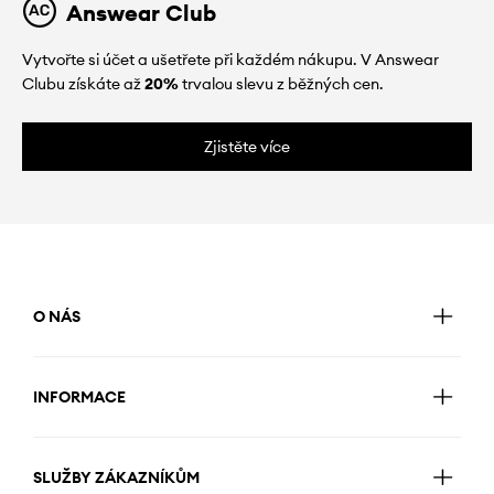
Answear Club
Vytvořte si účet a ušetřete při každém nákupu. V Answear
Clubu získáte až
20%
trvalou slevu z běžných cen.
Zjistěte více
O NÁS
INFORMACE
SLUŽBY ZÁKAZNÍKŮM