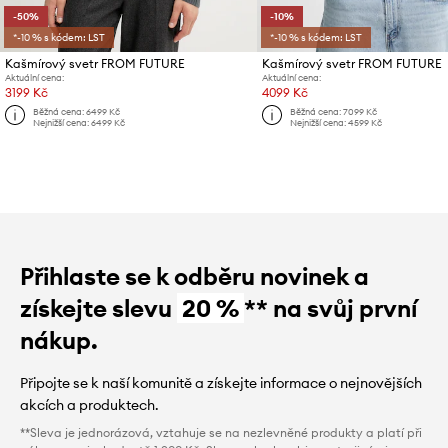
-50%
-10%
*-10 % s kódem: LST
*-10 % s kódem: LST
Kašmírový svetr FROM FUTURE
Kašmírový svetr FROM FUTURE
Aktuální cena:
Aktuální cena:
3199 Kč
4099 Kč
Běžná cena:
6499 Kč
Běžná cena:
7099 Kč
Nejnižší cena:
6499 Kč
Nejnižší cena:
4599 Kč
Přihlaste se k odběru novinek a
získejte slevu
20 %
** na svůj první
nákup.
Připojte se k naší komunitě a získejte informace o nejnovějších
akcích a produktech.
**Sleva je jednorázová, vztahuje se na nezlevněné produkty a platí při