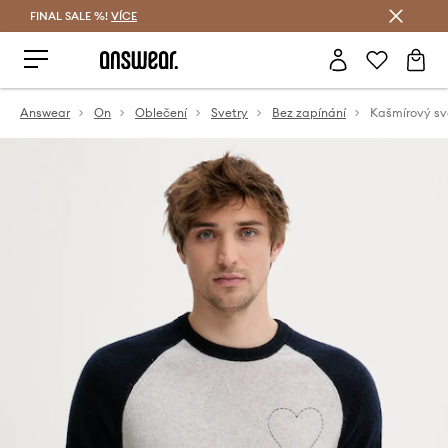
FINAL SALE %!
VÍCE
Ušetřete s Answear Club
Answear
On
Oblečení
Svetry
Bez zapínání
Kašmírový s