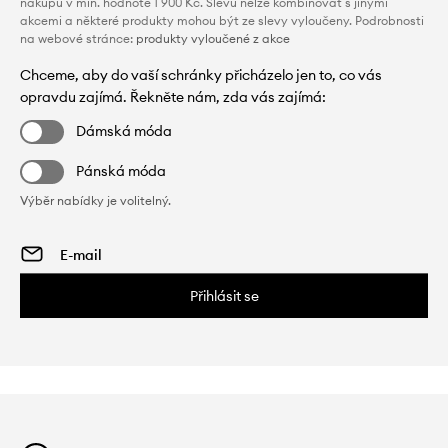
nákupu v min. hodnotě 1 900 Kč. Slevu nelze kombinovat s jinými
akcemi a některé produkty mohou být ze slevy vyloučeny. Podrobnosti
na webové stránce:
produkty vyloučené z akce
Chceme, aby do vaší schránky přicházelo jen to, co vás
opravdu zajímá. Řekněte nám, zda vás zajímá:
Dámská móda
Pánská móda
Výběr nabídky je volitelný.
Přihlásit se