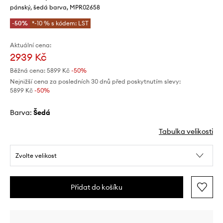
pánský, šedá barva, MPR02658
-50%
*-10 % s kódem: LST
Aktuální cena:
2939 Kč
Běžná cena:
5899 Kč
-50%
Nejnižší cena za posledních 30 dnů před poskytnutím slevy:
5899 Kč
 -50%
Barva:
šedá
Tabulka velikosti
Zvolte velikost
Přidat do košíku