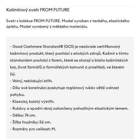
Kašmírový svetr FROM FUTURE
Svetr z kolekce FROM FUTURE. Model vyroben z tenkého, elastického
úpletu. Model vyrobený z měkkého materiálu.
- Good Cashmere Standard® (GCS) je nezávisle certifikovaný
kašmírový produkt, který pochází z etických zdrojů. Kašmír s tímto
standardem pochází z farem, které se starají o blaho kašmírských
koz, život farmářů a farmářských komunit a prostředí, ve kterém
žijí.
- Volný, neblokující střih.
- Díky své konstrukci poskytuje raglánový rukáv větší volnost
pohybu.
- Klasický, kulatý výstřih.
- Rukávy a spodní okraj zakončeny pohodlným elastickým lemem.
- Délka: 74 cm.
- Šířka hrudníku: 56 cm.
- Rozměry pro velikost: M.