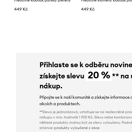
Medicine klobouk pánský pletený
449 Kč
449 Kč
Přihlaste se k odběru novin
20 %
získejte slevu
** na 
nákup.
Připojte se k naší komunitě a získejte informace 
akcích a produktech.
**Sleva je jednorázová, vztahuje se na nezlevněné prod
nákupu v min. hodnotě 1 900 Kč. Slevu nelze kombinova
některé produkty mohou být ze slevy vyloučeny. Podr
stránce:
produkty vyloučené z akce