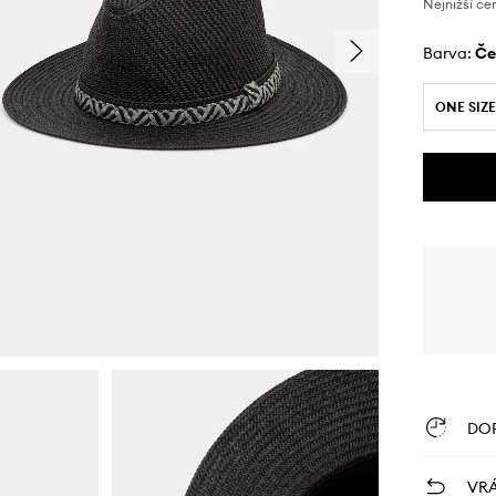
Nejnižší ce
Barva:
č
ONE SIZE
DO
VRÁ