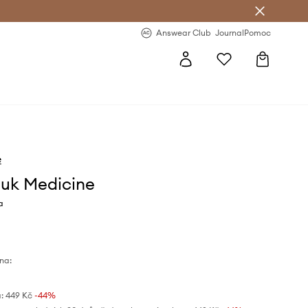
Answear Club
- 20 % na první objednávku
Answear Club
Journal
Pomoc
e
uk Medicine
a
na:
:
449 Kč
-44%