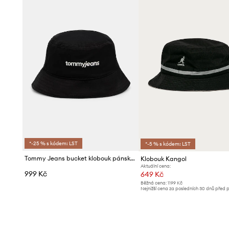
*-25 % s kódem: LST
*-5 % s kódem: LST
Tommy Jeans bucket klobouk pánský bavlněný
Klobouk Kangol
Aktuální cena:
999 Kč
649 Kč
Běžná cena:
1199 Kč
Nejnižší cena za posledních 30 dnů před 
slevy:
679 Kč