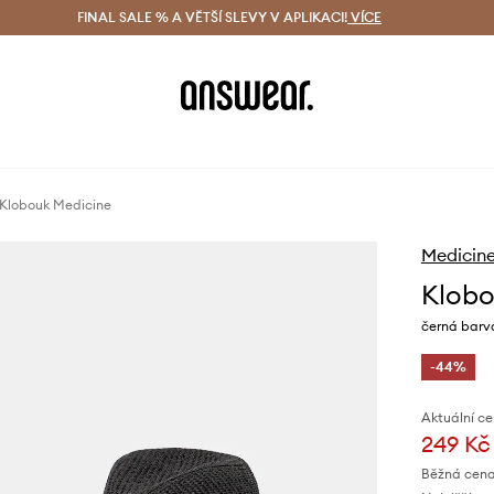
ácení zdarma (od 1800 Kč)
FINAL SALE % A VĚTŠÍ SLEVY V APLIKACI!
Doručení i do 24 h
VÍCE
Ušetřete s 
Klobouk Medicine
Medicin
Klobo
černá barv
-44%
Aktuální ce
249 Kč
Běžná cena