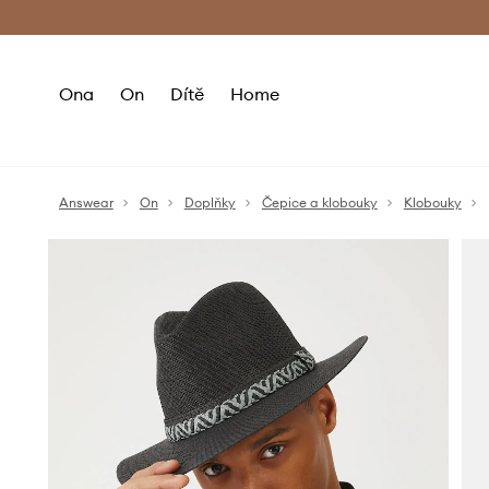
Premium Fashion Benefits
Doručení a vr
Ona
On
Dítě
Home
Answear
On
Doplňky
Čepice a klobouky
Klobouky