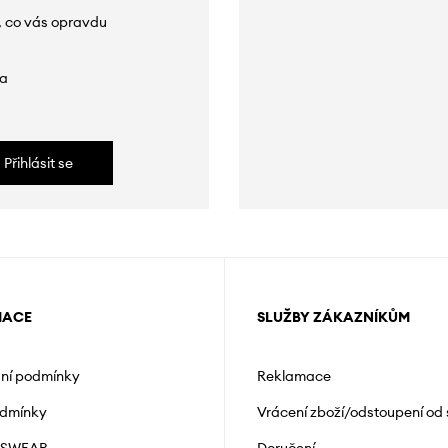
, co vás opravdu
da
Přihlásit se
MACE
SLUŽBY ZÁKAZNÍKŮM
ní podmínky
Reklamace
odmínky
Vrácení zboží/odstoupení od