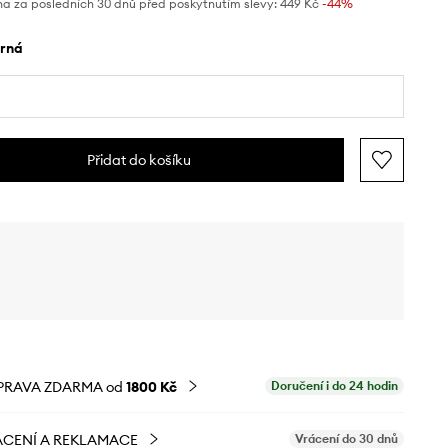
na za posledních 30 dnů před poskytnutím slevy:
449 Kč
 -44%
erná
Přidat do košíku
PRAVA ZDARMA od
1800 Kč
Doručení i do 24 hodin
CENÍ A REKLAMACE
Vrácení do 30 dnů