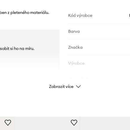
ben z pleteného materiálu.
Kód výrobce
Barva
Značka
obit si ho na míru.
Výrobce
ID produktu
Zobrazit více