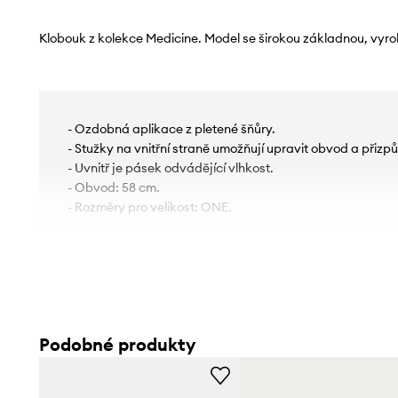
Klobouk z kolekce Medicine. Model se širokou základnou, vyro
- Ozdobná aplikace z pletené šňůry.
- Stužky na vnitřní straně umožňují upravit obvod a přizpůs
- Uvnitř je pásek odvádějící vlhkost.
- Obvod: 58 cm.
- Rozměry pro velikost: ONE.
Podobné produkty