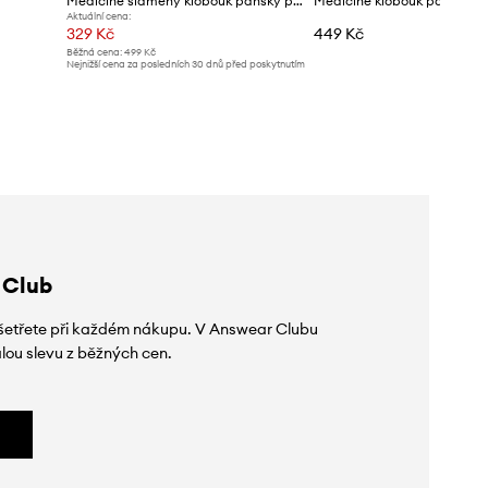
Medicine slaměný klobouk pánský pletený
Medicine klobouk pánský p
Aktuální cena:
329 Kč
449 Kč
Běžná cena:
499 Kč
Nejnižší cena za posledních 30 dnů před poskytnutím
slevy:
499 Kč
 Club
 ušetřete při každém nákupu. V Answear Clubu
lou slevu z běžných cen.