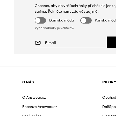
Chceme, aby do vaší schránky přicházelo jen to
zajímá. Řekněte nám, zda vás zajímá:
Dámská móda
Pánská mó
Výběr nabídky je volitelný.
O NÁS
INFOR
O Answear.cz
Obchod
Recenze Answear.cz
Další p