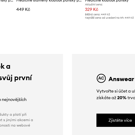
Medicine slaměný klobouk pánský pletený
Medicine slaměný klobouk pánský pletený
Medicine klobouk pánský
Aktuální cena:
449 Kč
329 Kč
Běžná cena:
449 Kč
Nejnižší cena od uvedení na trh:
449 Kč
ek a
svůj první
Answear
Vytvořte si účet a
získáte až
20%
trva
o nejnovějších
ukty a platí při
t s jinými akcemi a
Zjistěte více
obnosti na webové