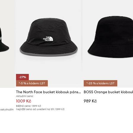
-27%
*-5 % s kódem: LST
*-25 % s kódem: LST
The North Face bucket klobouk pánský ANTORA RAIN
Aktuální cena:
1009 Kč
989 Kč
Běžná cena:
1399 Kč
Nejnižší cena od uvedení na trh:
1399 Kč
poskytnutím