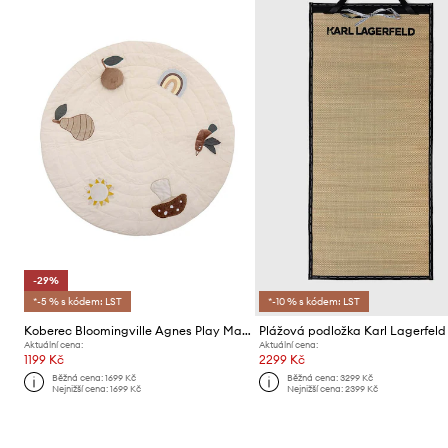
-29%
*-5 % s kódem: LST
*-10 % s kódem: LST
Koberec Bloomingville Agnes Play Mat
Plážová podložka Karl Lagerfeld
Aktuální cena:
Aktuální cena:
1199 Kč
2299 Kč
Běžná cena:
1699 Kč
Běžná cena:
3299 Kč
Nejnižší cena:
1699 Kč
Nejnižší cena:
2399 Kč