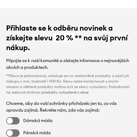
Přihlaste se k odběru novinek a
získejte slevu
20 %
** na svůj první
nákup.
Připojte se k naší komunitě a získejte informace o nejnovějších
akcích a produktech.
**Sleva je jednorázová, vztahuje se na nezlevněné produkty a platí při
nákupu v min. hodnotě 1 900 Kč. Slevu nelze kombinovat s jinými
akcemi a některé produkty mohou být ze slevy vyloučeny. Podrobnosti
na webové stránce:
produkty vyloučené z akce
Chceme, aby do vaší schránky přicházelo jen to, co vás
opravdu zajímá. Řekněte nám, zda vás zajímá:
Dámská móda
Pánská móda