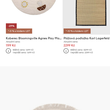
-29%
*-5 % s kódem: LST
*-10 % s kódem: LST
Koberec Bloomingville Agnes Play Mat
Plážová podložka Karl Lagerfeld
Aktuální cena:
Aktuální cena:
1199 Kč
2299 Kč
Běžná cena:
1699 Kč
Běžná cena:
3299 Kč
Nejnižší cena:
1699 Kč
Nejnižší cena:
2399 Kč