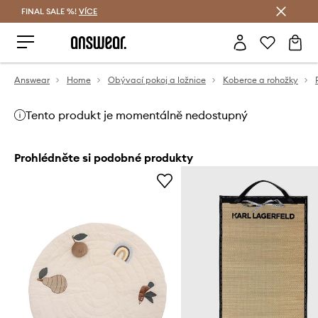
FINAL SALE %!
VÍCE
Ušetřete s Answear Club
Answear
Home
Obývací pokoj a ložnice
Koberce a rohožky
Tento produkt je momentálně nedostupný
Prohlédněte si podobné produkty