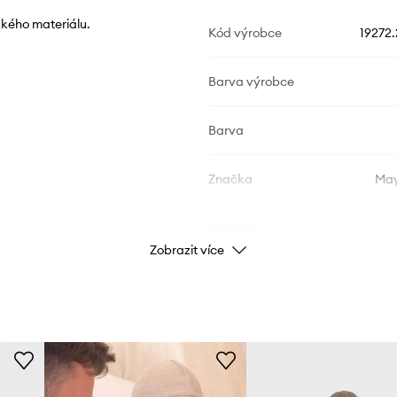
kého materiálu.
Kód výrobce
19272
Barva výrobce
Barva
Značka
May
Výrobce
Zobrazit více
ID produktu