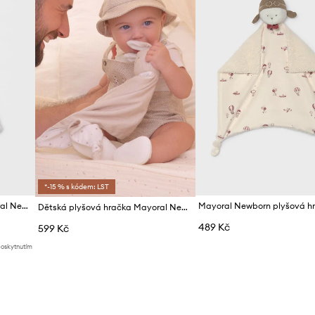
*-15 % s kódem: LST
Dětská plyšová hračka Mayoral Newborn
Dětská plyšová hračka Mayoral Newborn
489 Kč
599 Kč
poskytnutím