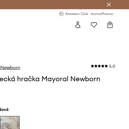
Answear Club
- 20 % na první objednávku
Answear Club
Journal
Pomoc
5.0
 Newborn
ecká hračka Mayoral Newborn
éžová