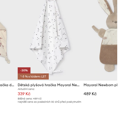
-30%
*-5 % s kódem: LST
Mayoral Newborn plyšová hračka dětská
Dětská plyšová hračka Mayoral Newborn
Aktuální cena:
339 Kč
489 Kč
Běžná cena:
489 Kč
Nejnižší cena za posledních 30 dnů před poskytnutím
slevy:
489 Kč