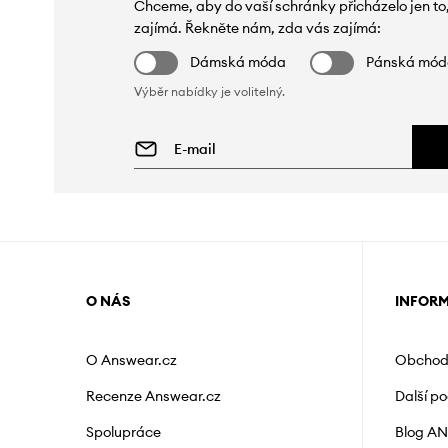
Chceme, aby do vaší schránky přicházelo jen to
zajímá. Řekněte nám, zda vás zajímá:
Dámská móda
Pánská mó
Výběr nabídky je volitelný.
O NÁS
INFOR
O Answear.cz
Obchod
Recenze Answear.cz
Další p
Spolupráce
Blog A