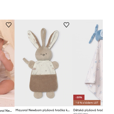
-30%
*-5 % s kódem: LST
Mayoral Newborn plyšová hračka kojenecká
Dětská plyšová hračka Mayoral Newborn
Aktuální cena: