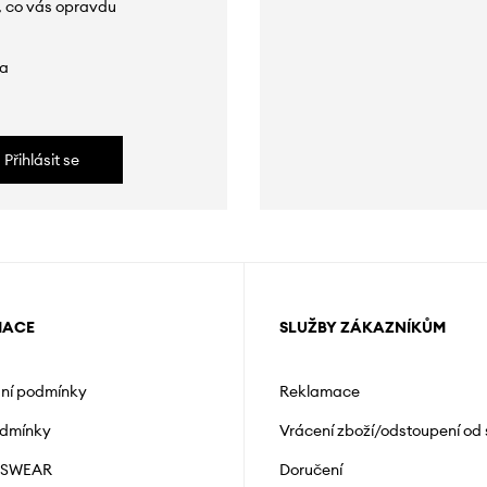
, co vás opravdu
da
Přihlásit se
MACE
SLUŽBY ZÁKAZNÍKŮM
ní podmínky
Reklamace
odmínky
Vrácení zboží/odstoupení od
NSWEAR
Doručení