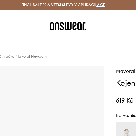
ácení zdarma (od 1800 Kč)
FINAL SALE % A VĚTŠÍ SLEVY V APLIKACI!
Doručení i do 24 h
VÍCE
Ušetřete s 
á hračka Mayoral Newborn
Mayoral
Kojen
619 Kč
Barva:
b