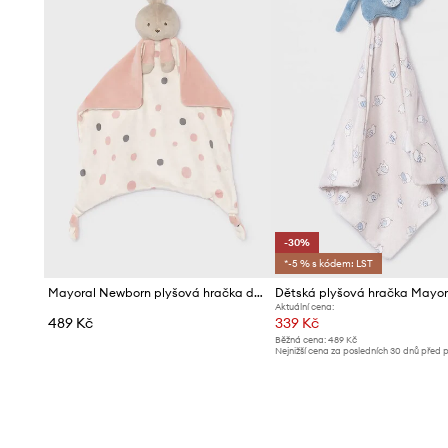
-30%
*-5 % s kódem: LST
Mayoral Newborn plyšová hračka dětská
Aktuální cena:
489 Kč
339 Kč
Běžná cena:
489 Kč
Nejnižší cena za posledních 30 dnů před 
slevy:
489 Kč