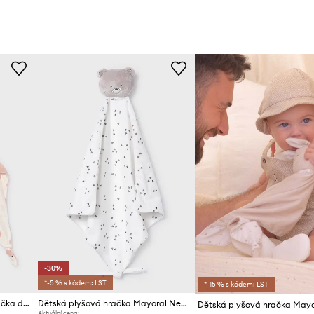
-30%
*-5 % s kódem: LST
*-15 % s kódem: LST
Mayoral Newborn plyšová hračka dětská
Dětská plyšová hračka Mayoral Newborn
Aktuální cena: