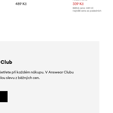
489 Kč
339 Kč
Běžná cena:
489 Kč
Nejnižší cena za posledních 30 dnů př
slevy:
489 Kč
 Club
 ušetřete při každém nákupu. V Answear Clubu
lou slevu z běžných cen.