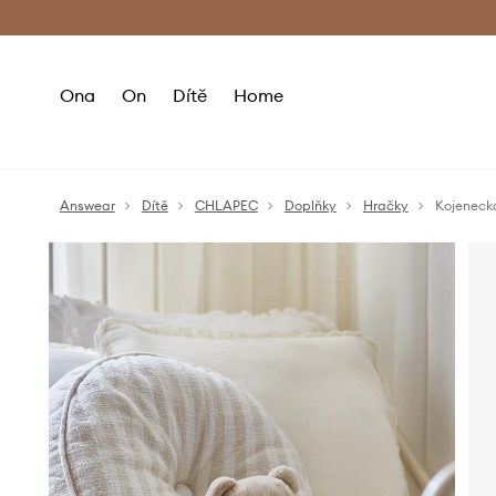
Premium Fashion Benefits
Doručení a vr
Ona
On
Dítě
Home
Answear
Dítě
CHLAPEC
Doplňky
Hračky
Kojeneck