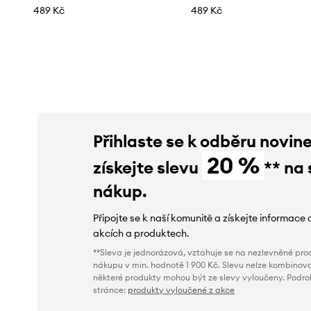
489 Kč
489 Kč
Přihlaste se k odběru novin
20 %
získejte slevu
** na 
nákup.
Připojte se k naší komunitě a získejte informace 
akcích a produktech.
**Sleva je jednorázová, vztahuje se na nezlevněné prod
nákupu v min. hodnotě 1 900 Kč. Slevu nelze kombinova
některé produkty mohou být ze slevy vyloučeny. Podr
stránce:
produkty vyloučené z akce