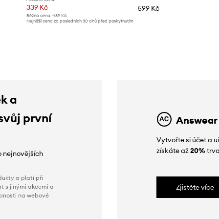
339 Kč
599 Kč
Běžná cena:
489 Kč
Nejnižší cena za posledních 30 dnů před poskytnutím
slevy:
489 Kč
ek a
svůj první
Answear
Vytvořte si účet a
získáte až
20%
trva
o nejnovějších
ukty a platí při
t s jinými akcemi a
Zjistěte více
obnosti na webové