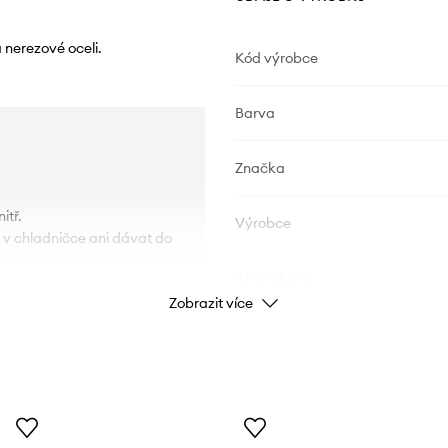
 nerezové oceli.
Kód výrobce
Barva
Značka
itř.
Výrobce
 v chladničce ani dávat do
ID produktu
Zobrazit více