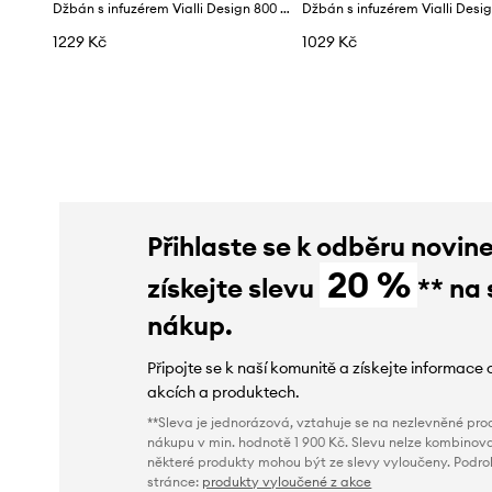
Džbán s infuzérem Vialli Design 800 ml
Džbán s infuzérem Vialli Desi
1229 Kč
1029 Kč
Přihlaste se k odběru novin
20 %
získejte slevu
** na 
nákup.
Připojte se k naší komunitě a získejte informace 
akcích a produktech.
**Sleva je jednorázová, vztahuje se na nezlevněné prod
nákupu v min. hodnotě 1 900 Kč. Slevu nelze kombinova
některé produkty mohou být ze slevy vyloučeny. Podr
stránce:
produkty vyloučené z akce