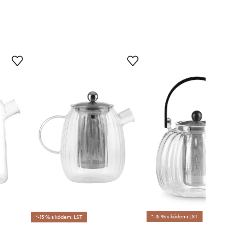
*-15 % s kódem: LST
*-15 % s kódem: LST