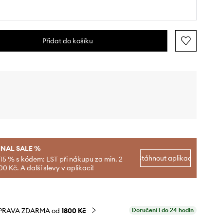
Přidat do košíku
INAL SALE %
Stáhnout aplikaci
-15 % s kódem: LST při nákupu za min. 2
00 Kč. A další slevy v aplikaci!
PRAVA ZDARMA od
1800 Kč
Doručení i do 24 hodin