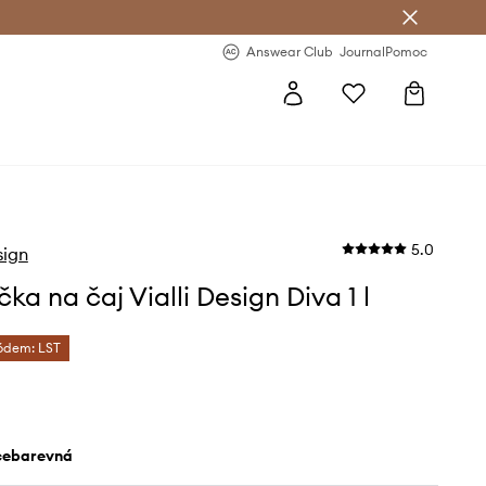
Answear Club
- 20 % na první objednávku
Answear Club
Journal
Pomoc
5.0
sign
ka na čaj Vialli Design Diva 1 l
kódem: LST
ícebarevná