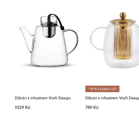
*-15 % s kódem: LST
Džbán s infuzérem Vialli Design
1029 Kč
789 Kč