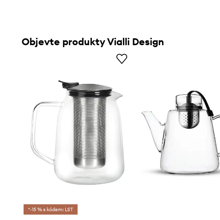
Objevte produkty Vialli Design
*-15 % s kódem: LST