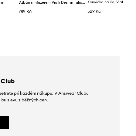
ign
Džbán s infuzérem Vialli Design Tulip 1 l
529 Kč
789 Kč
 Club
 ušetřete při každém nákupu. V Answear Clubu
lou slevu z běžných cen.