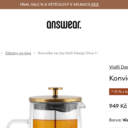
ácení zdarma (od 1800 Kč)
FINAL SALE % A VĚTŠÍ SLEVY V APLIKACI!
Doručení i do 24 h
VÍCE
Ušetřete s 
Džbány na čajs
Konvička na čaj Vialli Design Diva 1 l
Vialli De
Konvič
*-15 % s 
949 Kč
Barva:
v