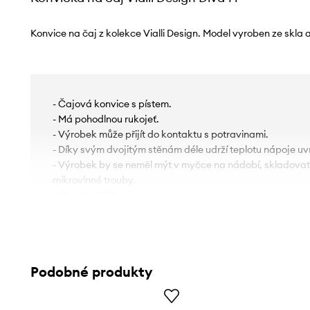
Konvice na čaj z kolekce Vialli Design. Model vyroben ze skla a
- Čajová konvice s pístem.
- Má pohodlnou rukojeť.
- Výrobek může přijít do kontaktu s potravinami.
- Díky svým dvojitým stěnám déle udrží teplotu nápoje uvn
- Výrobek by se neměl mýt v myčce na nádobí, skladovat
mikrovlnné trouby.
- Obsah: 1000 ml.
- Rozměry: 17 x 22 x 12,5 cm.
Podobné produkty