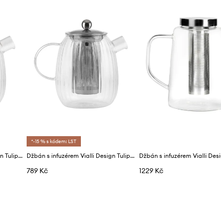
*-15 % s kódem: LST
Džbán s infuzérem Vialli Design Tulip 1 l
Džbán s infuzérem Vialli Design Tulip 1 l
Džbán s infuzérem Vialli Des
789 Kč
1229 Kč