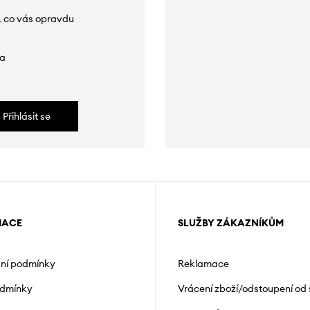
, co vás opravdu
da
Přihlásit se
MACE
SLUŽBY ZÁKAZNÍKŮM
ní podmínky
Reklamace
odmínky
Vrácení zboží/odstoupení od