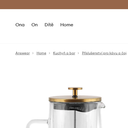
Premium Fashion Benefits
Doručení a vr
Ona
On
Dítě
Home
Answear
Home
Kuchyň a bar
Příslušenství pro kávu a čaj