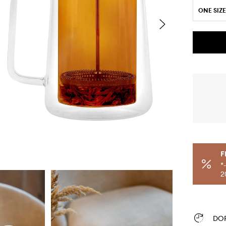
ONE SIZE
F
*
2
DO