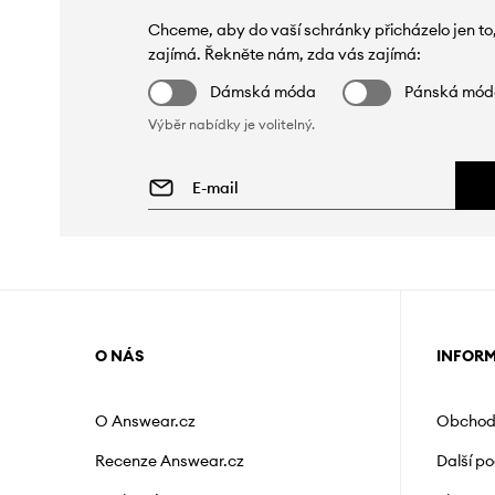
Chceme, aby do vaší schránky přicházelo jen to
zajímá. Řekněte nám, zda vás zajímá:
Dámská móda
Pánská mó
Výběr nabídky je volitelný.
O NÁS
INFOR
O Answear.cz
Obchod
Recenze Answear.cz
Další p