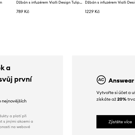
gn
Džbán s infuzérem Vialli Design Tulip 1 l
Džbán s infuzérem Vialli Des
789 Kč
1229 Kč
ek a
svůj první
Answear
Vytvořte si účet a
získáte až
20%
trva
o nejnovějších
ukty a platí při
t s jinými akcemi a
Zjistěte více
obnosti na webové