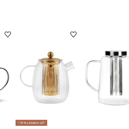
*-15 % s kódem: LST