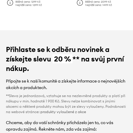
Běžná cena:
1299 Kč
Běžná cena:
2099 Kč
Nejnižší cena:
1299 Kč
Nejnižší cena:
1499 Kč
Přihlaste se k odběru novinek a
získejte slevu
20 %
** na svůj první
nákup.
Připojte se k naší komunitě a získejte informace o nejnovějších
akcích a produktech.
**Sleva je jednorázová, vztahuje se na nezlevněné produkty a platí při
nákupu v min. hodnotě 1 900 Kč. Slevu nelze kombinovat s jinými
akcemi a některé produkty mohou být ze slevy vyloučeny. Podrobnosti
na webové stránce:
produkty vyloučené z akce
Chceme, aby do vaší schránky přicházelo jen to, co vás
opravdu zajímá. Řekněte nám, zda vás zajímá: