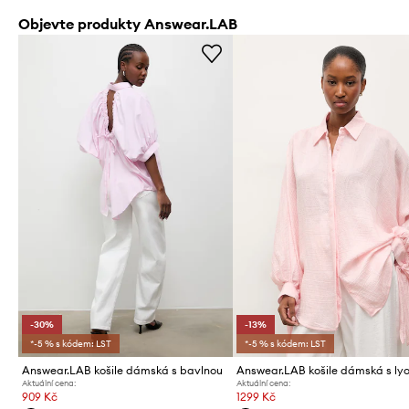
Objevte produkty Answear.LAB
-30%
-13%
*-5 % s kódem: LST
*-5 % s kódem: LST
Answear.LAB košile dámská s bavlnou
Aktuální cena:
Aktuální cena:
909 Kč
1299 Kč