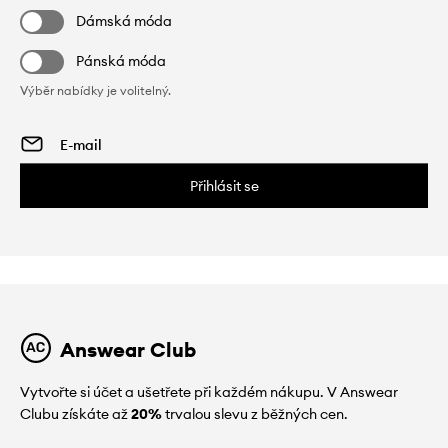
Dámská móda
Pánská móda
Výběr nabídky je volitelný.
Přihlásit se
Answear Club
Vytvořte si účet a ušetřete při každém nákupu. V Answear
Clubu získáte až
20%
trvalou slevu z běžných cen.