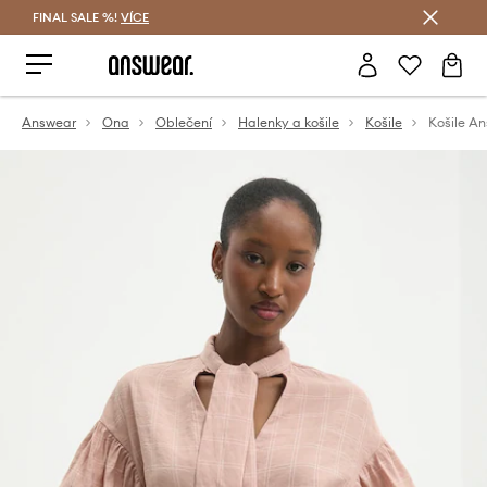
FINAL SALE %!
VÍCE
Ušetřete s Answear Club
Answear
Ona
Oblečení
Halenky a košile
Košile
Košile A