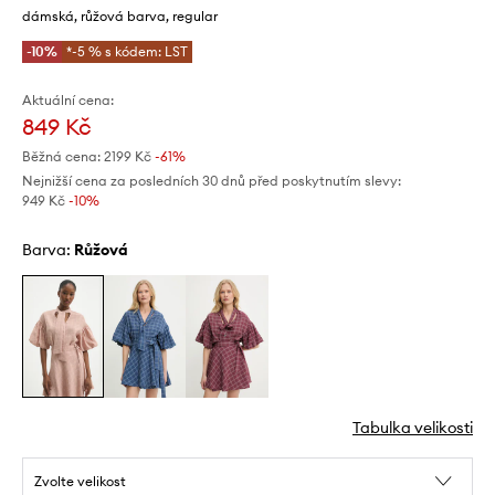
dámská, růžová barva, regular
-10%
*-5 % s kódem: LST
Aktuální cena:
849 Kč
Běžná cena:
2199 Kč
-61%
Nejnižší cena za posledních 30 dnů před poskytnutím slevy:
949 Kč
 -10%
Barva:
růžová
Tabulka velikosti
Zvolte velikost