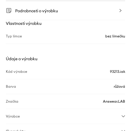
Podrobnosti o výrobku
Vlastnosti výrobku
Typ límce
bez límečku
Údaje o výrobku
Kód výrobce
93213.iak
Barva
růžová
Značka
Answear.LAB
Výrobce