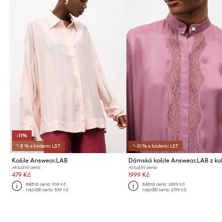
-11%
*-5 % s kódem: LST
*-10 % s kódem: LST
Košile Answear.LAB
Aktuální cena:
Aktuální cena:
479 Kč
1999 Kč
Běžná cena:
939 Kč
Běžná cena:
2899 Kč
Nejnižší cena:
539 Kč
Nejnižší cena:
2199 Kč