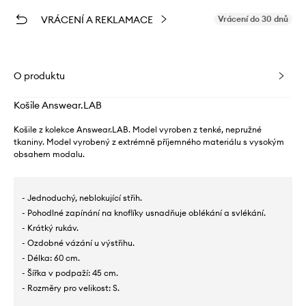
VRÁCENÍ A REKLAMACE
Vrácení do 30 dnů
O produktu
Košile Answear.LAB
Košile z kolekce Answear.LAB. Model vyroben z tenké, nepružné
tkaniny. Model vyrobený z extrémně příjemného materiálu s vysokým
obsahem modalu.
- Jednoduchý, neblokující střih.
- Pohodlné zapínání na knoflíky usnadňuje oblékání a svlékání.
- Krátký rukáv.
- Ozdobné vázání u výstřihu.
- Délka: 60 cm.
- Šířka v podpaží: 45 cm.
- Rozměry pro velikost: S.