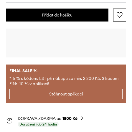
Přidat do košíku
FINAL SALE %
*-5 % s kódem: LST při nákupu za min. 2 200 Kč. S kódem
FIN: -10 % v aplikaci!
Stáhnout aplikaci
DOPRAVA ZDARMA od
1800 Kč
Doručení i do 24 hodin