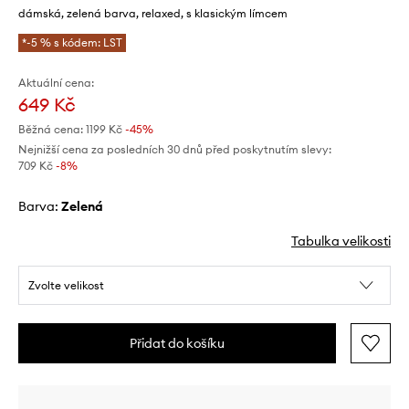
dámská, zelená barva, relaxed, s klasickým límcem
*-5 % s kódem: LST
Aktuální cena:
649 Kč
Běžná cena:
1199 Kč
-45%
Nejnižší cena za posledních 30 dnů před poskytnutím slevy:
709 Kč
 -8%
Barva:
zelená
Tabulka velikosti
Zvolte velikost
Přidat do košíku