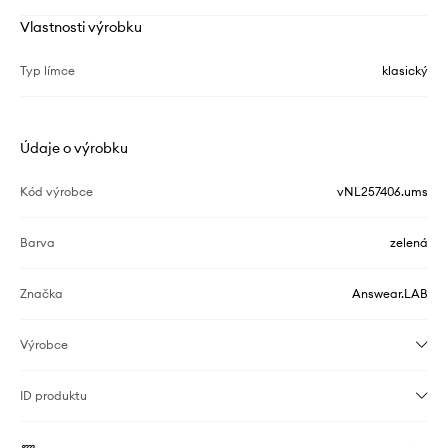
Vlastnosti výrobku
Typ límce
klasický
Údaje o výrobku
Kód výrobce
vNL257406.ums
Barva
zelená
Značka
Answear.LAB
Výrobce
ID produktu