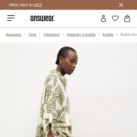
FINAL SALE %!
VÍCE
Ušetřete s Answear Club
Answear
Ona
Oblečení
Halenky a košile
Košile
Košile A