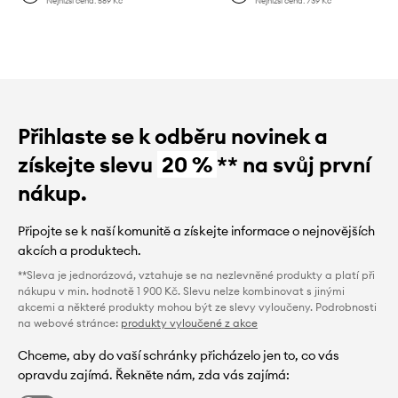
Nejnižší cena:
589 Kč
Nejnižší cena:
739 Kč
Přihlaste se k odběru novinek a
získejte slevu
20 %
** na svůj první
nákup.
Připojte se k naší komunitě a získejte informace o nejnovějších
akcích a produktech.
**Sleva je jednorázová, vztahuje se na nezlevněné produkty a platí při
nákupu v min. hodnotě 1 900 Kč. Slevu nelze kombinovat s jinými
akcemi a některé produkty mohou být ze slevy vyloučeny. Podrobnosti
na webové stránce:
produkty vyloučené z akce
Chceme, aby do vaší schránky přicházelo jen to, co vás
opravdu zajímá. Řekněte nám, zda vás zajímá: