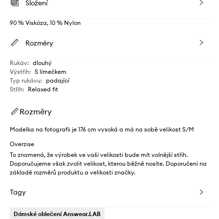
Složení
90 % Viskóza, 10 % Nylon
Rozměry
Rukáv
:
dlouhý
Výstřih
:
S límečkem
Typ rukávu
:
padající
Střih
:
Relaxed fit
Rozměry
Modelka na fotografii je 176 cm vysoká a má na sobě velikost S/M
Overzise
To znamená, že výrobek ve vaší velikosti bude mít volnější střih.
Doporučujeme však zvolit velikost, kterou běžně nosíte. Doporučení na
základě rozměrů produktu a velikosti značky.
Tagy
Dámské oblečení Answear.LAB