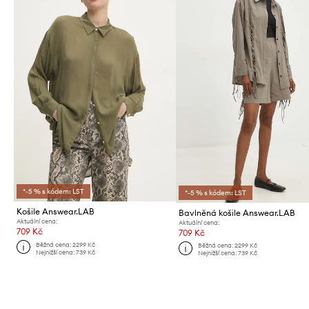
*-5 % s kódem: LST
*-5 % s kódem: LST
Košile Answear.LAB
Bavlněná košile Answear.LAB
Aktuální cena:
Aktuální cena:
709 Kč
709 Kč
Běžná cena:
2299 Kč
Běžná cena:
2299 Kč
Nejnižší cena:
739 Kč
Nejnižší cena:
739 Kč