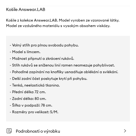
Košile Answear.LAB
Košile z kolekce Answear.LAB. Model vyroben ze vzorované látky.
Model ze vzdušného materiálu s vysokým obsahem viskózy.
- Volný střih pro plnou svobodu pohybu.
- Model s límcem.
- Možnost připnutí a zkrácení rukávů.
- Střih rukávů se sníženou linií ramen neomezuje pohyblivost.
- Pohodlné zapínání na knoflíky usnadňuje oblékání a svlékání.
- Delší zadní část poskytuje krytí při pohybu.
- Tenká, neelastická tkanina.
- Přední délka 72 cm.
- Zadní délka: 80 cm.
- Šířka v podpaží: 78 cm.
- Rozměry pro velikost: S/M.
Podrobnosti o výrobku