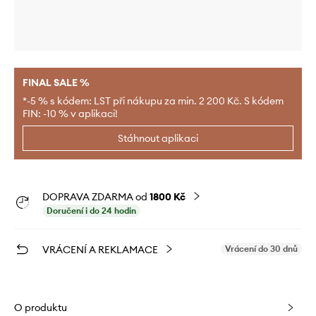
FINAL SALE %
*-5 % s kódem: LST při nákupu za min. 2 200 Kč. S kódem
FIN: -10 % v aplikaci!
Stáhnout aplikaci
DOPRAVA ZDARMA od
1800 Kč
Doručení i do 24 hodin
VRÁCENÍ A REKLAMACE
Vrácení do 30 dnů
O produktu