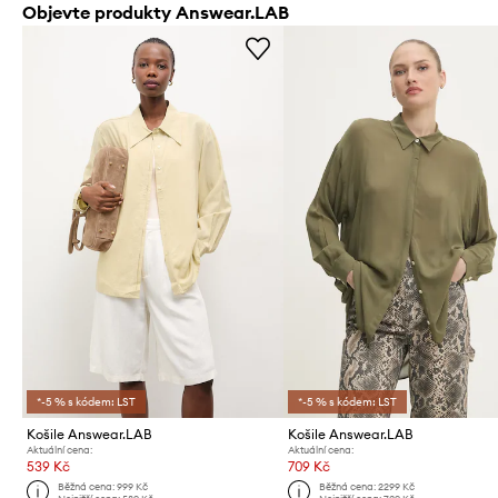
Objevte produkty Answear.LAB
*-5 % s kódem: LST
*-5 % s kódem: LST
Košile Answear.LAB
Košile Answear.LAB
Aktuální cena:
Aktuální cena:
539 Kč
709 Kč
Běžná cena:
999 Kč
Běžná cena:
2299 Kč