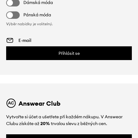
Dámská móda
Pánská móda
Výběr nabídky je volitelný.
Přihlásit se
Answear Club
Vytvořte si účet a ušetřete při každém nákupu. V Answear
Clubu získáte až
20%
trvalou slevu z běžných cen.