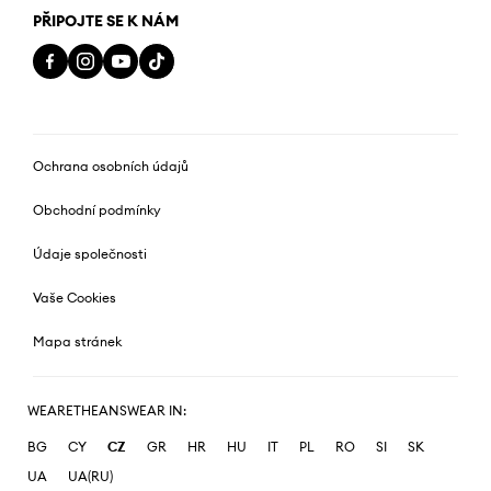
PŘIPOJTE SE K NÁM
Ochrana osobních údajů
Obchodní podmínky
Údaje společnosti
Vaše Cookies
Mapa stránek
WEARETHEANSWEAR IN:
BG
CY
CZ
GR
HR
HU
IT
PL
RO
SI
SK
UA
UA(RU)