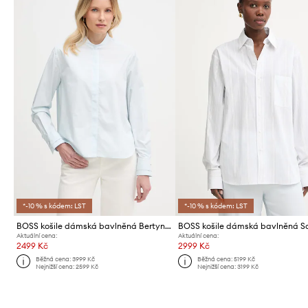
*-10 % s kódem: LST
*-10 % s kódem: LST
BOSS košile dámská bavlněná Bertyna_Monday
Aktuální cena:
Aktuální cena:
2499 Kč
2999 Kč
Běžná cena:
3999 Kč
Běžná cena:
5199 Kč
Nejnižší cena:
2599 Kč
Nejnižší cena:
3199 Kč