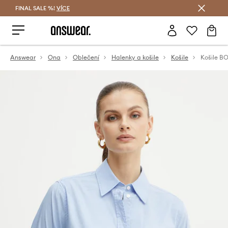
FINAL SALE %!
VÍCE
Ušetřete s Answear Club
Answear
Ona
Oblečení
Halenky a košile
Košile
Košile B