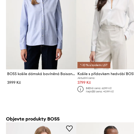
*-10 % s kódem: LST
BOSS košile dámská bavlněná Baisana
Aktuální cena:
3999 Kč
3799 Kč
Běžná cena:
6299 Kč
Nejnižší cena:
4099 Kč
Objevte produkty BOSS