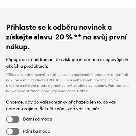
Přihlaste se k odběru novinek a
získejte slevu
20 %
** na svůj první
nákup.
Připojte se k naší komunitě a získejte informace o nejnovějších
akcích a produktech.
**Sleva je jednorázová, vztahuje se na nezlevněné produkty a platí při
nákupu v min. hodnotě 1 900 Kč. Slevu nelze kombinovat s jinými
akcemi a některé produkty mohou být ze slevy vyloučeny. Podrobnosti
na webové stránce:
produkty vyloučené z akce
Chceme, aby do vaší schránky přicházelo jen to, co vás
opravdu zajímá. Řekněte nám, zda vás zajímá:
Dámská móda
Pánská móda