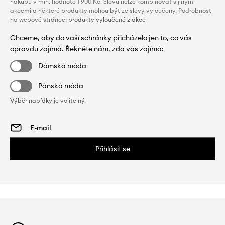
nákupu v min. hodnotě 1 900 Kč. Slevu nelze kombinovat s jinými
akcemi a některé produkty mohou být ze slevy vyloučeny. Podrobnosti
na webové stránce:
produkty vyloučené z akce
Chceme, aby do vaší schránky přicházelo jen to, co vás
opravdu zajímá. Řekněte nám, zda vás zajímá:
Dámská móda
Pánská móda
Výběr nabídky je volitelný.
Přihlásit se