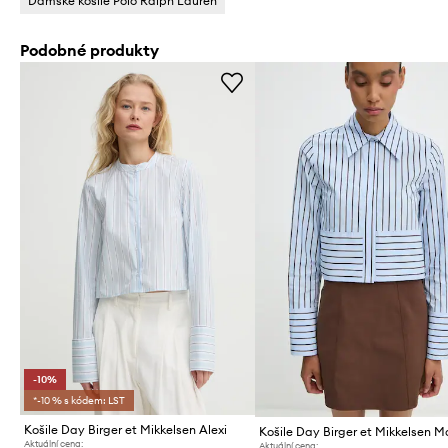
Dámské košile Polo Ralph Lauren
Podobné produkty
-10%
*-10 % s kódem: LST
Košile Day Birger et Mikkelsen Alexi
Aktuální cena:
Aktuální cena: