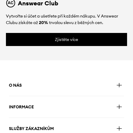
Answear Club
Vytvořte si účet a ušetřete při každém nákupu. V Answear
Clubu získáte až
20%
trvalou slevu z běžných cen.
Zjistěte více
O NÁS
INFORMACE
SLUŽBY ZÁKAZNÍKŮM