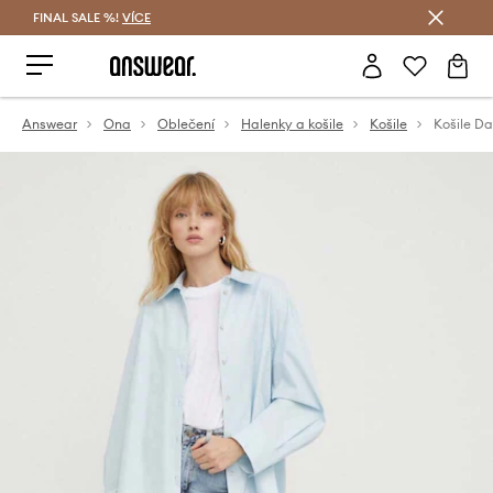
FINAL SALE %!
VÍCE
Ušetřete s Answear Club
Answear
Ona
Oblečení
Halenky a košile
Košile
Košile Da