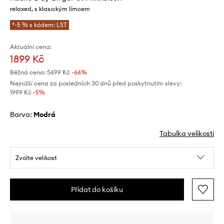
relaxed, s klasickým límcem
*-5 % s kódem: LST
Aktuální cena:
1899 Kč
Běžná cena:
5699 Kč
-66%
Nejnižší cena za posledních 30 dnů před poskytnutím slevy:
1999 Kč
 -5%
Barva:
modrá
Tabulka velikosti
Zvolte velikost
Přidat do košíku