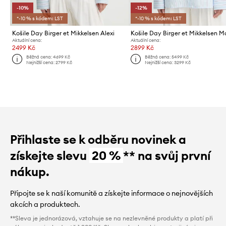
-10%
-12%
*-10 % s kódem: LST
*-10 % s kódem: LST
Košile Day Birger et Mikkelsen Alexi
Košile Day Birger et Mikkelsen 
Aktuální cena:
Aktuální cena:
2499 Kč
2899 Kč
Běžná cena:
4699 Kč
Běžná cena:
5499 Kč
Nejnižší cena:
2799 Kč
Nejnižší cena:
3299 Kč
Přihlaste se k odběru novinek a
získejte slevu
20 %
** na svůj první
nákup.
Připojte se k naší komunitě a získejte informace o nejnovějších
akcích a produktech.
**Sleva je jednorázová, vztahuje se na nezlevněné produkty a platí při