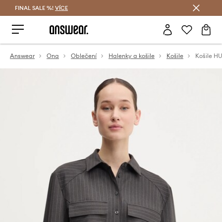
FINAL SALE %!
VÍCE
Ušetřete s Answear Club
Answear
Ona
Oblečení
Halenky a košile
Košile
Košile 