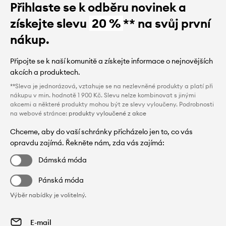
Přihlaste se k odběru novinek a
získejte slevu
20 %
** na svůj první
nákup.
Připojte se k naší komunitě a získejte informace o nejnovějších
akcích a produktech.
**Sleva je jednorázová, vztahuje se na nezlevněné produkty a platí při
nákupu v min. hodnotě 1 900 Kč. Slevu nelze kombinovat s jinými
akcemi a některé produkty mohou být ze slevy vyloučeny. Podrobnosti
na webové stránce:
produkty vyloučené z akce
Chceme, aby do vaší schránky přicházelo jen to, co vás
opravdu zajímá. Řekněte nám, zda vás zajímá:
Dámská móda
Pánská móda
Výběr nabídky je volitelný.