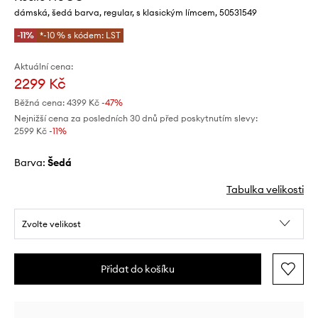
dámská, šedá barva, regular, s klasickým límcem, 50531549
-11%
*-10 % s kódem: LST
Aktuální cena:
2299 Kč
Běžná cena:
4399 Kč
-47%
Nejnižší cena za posledních 30 dnů před poskytnutím slevy:
2599 Kč
 -11%
Barva:
šedá
Tabulka velikosti
Zvolte velikost
Přidat do košíku