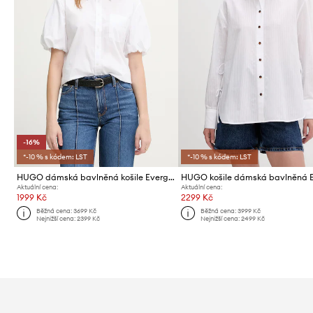
-16%
*-10 % s kódem: LST
*-10 % s kódem: LST
HUGO dámská bavlněná košile Evergreen
Aktuální cena:
Aktuální cena:
1999 Kč
2299 Kč
Běžná cena:
3699 Kč
Běžná cena:
3999 Kč
Nejnižší cena:
2399 Kč
Nejnižší cena:
2499 Kč