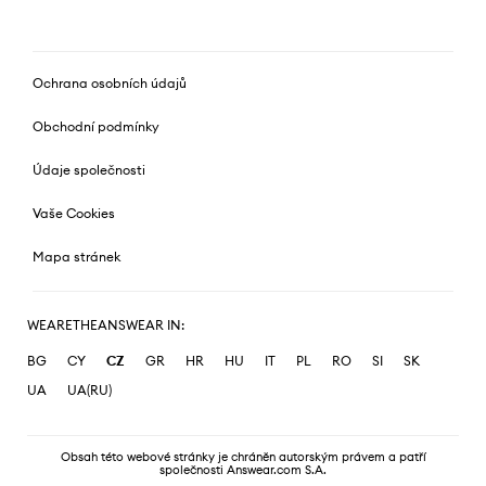
Ochrana osobních údajů
Obchodní podmínky
Údaje společnosti
Vaše Cookies
Mapa stránek
WEARETHEANSWEAR IN:
BG
CY
CZ
GR
HR
HU
IT
PL
RO
SI
SK
UA
UA(RU)
Obsah této webové stránky je chráněn autorským právem a patří
společnosti Answear.com S.A.