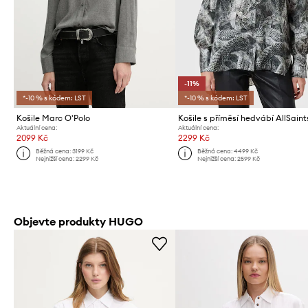
-11%
*-10 % s kódem: LST
*-10 % s kódem: LST
Košile Marc O'Polo
Aktuální cena:
Aktuální cena:
2099 Kč
2299 Kč
Běžná cena:
3199 Kč
Běžná cena:
4499 Kč
Nejnižší cena:
2299 Kč
Nejnižší cena:
2599 Kč
Objevte produkty HUGO