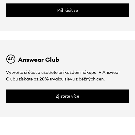
Přihlásit se
Answear Club
Vytvořte si účet a ušetřete při každém nákupu. V Answear
Clubu získáte až
20%
trvalou slevu z běžných cen.
Zjistěte více