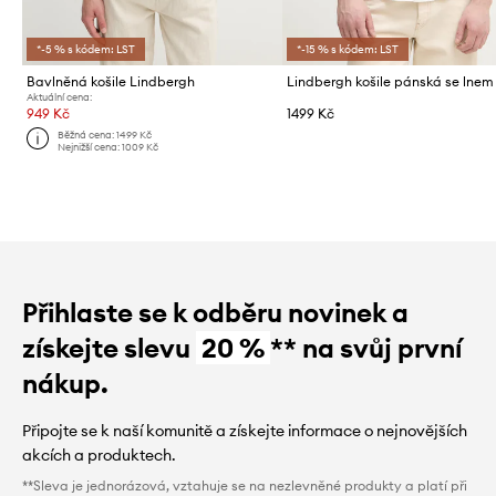
*-5 % s kódem: LST
*-15 % s kódem: LST
Bavlněná košile Lindbergh
Lindbergh košile pánská se lnem
Aktuální cena:
949 Kč
1499 Kč
Běžná cena:
1499 Kč
Nejnižší cena:
1009 Kč
Přihlaste se k odběru novinek a
získejte slevu
20 %
** na svůj první
nákup.
Připojte se k naší komunitě a získejte informace o nejnovějších
akcích a produktech.
**Sleva je jednorázová, vztahuje se na nezlevněné produkty a platí při