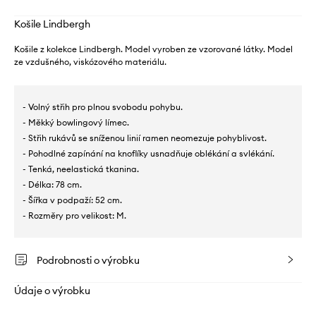
Košile Lindbergh
Košile z kolekce Lindbergh. Model vyroben ze vzorované látky. Model
ze vzdušného, ​​viskózového materiálu.
- Volný střih pro plnou svobodu pohybu.
- Měkký bowlingový límec.
- Střih rukávů se sníženou linií ramen neomezuje pohyblivost.
- Pohodlné zapínání na knoflíky usnadňuje oblékání a svlékání.
- Tenká, neelastická tkanina.
- Délka: 78 cm.
- Šířka v podpaží: 52 cm.
- Rozměry pro velikost: M.
Podrobnosti o výrobku
Údaje o výrobku