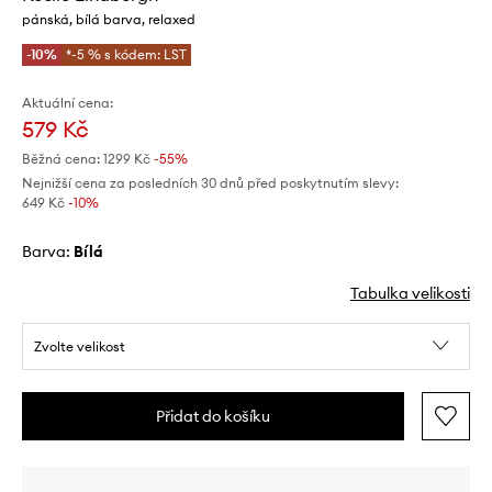
pánská, bílá barva, relaxed
-10%
*-5 % s kódem: LST
Aktuální cena:
579 Kč
Běžná cena:
1299 Kč
-55%
Nejnižší cena za posledních 30 dnů před poskytnutím slevy:
649 Kč
 -10%
Barva:
bílá
Tabulka velikosti
Zvolte velikost
Přidat do košíku