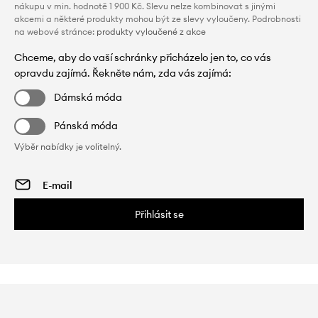
nákupu v min. hodnotě 1 900 Kč. Slevu nelze kombinovat s jinými
akcemi a některé produkty mohou být ze slevy vyloučeny. Podrobnosti
na webové stránce:
produkty vyloučené z akce
Chceme, aby do vaší schránky přicházelo jen to, co vás
opravdu zajímá. Řekněte nám, zda vás zajímá:
Dámská móda
Pánská móda
Výběr nabídky je volitelný.
Přihlásit se