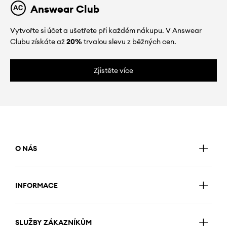
Answear Club
Vytvořte si účet a ušetřete při každém nákupu. V Answear
Clubu získáte až
20%
trvalou slevu z běžných cen.
Zjistěte více
O NÁS
INFORMACE
SLUŽBY ZÁKAZNÍKŮM