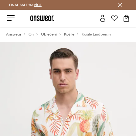
FINAL SALE %!
VÍCE
Ušetřete s Answear Club
Answear
On
Oblečení
Košile
Košile Lindbergh