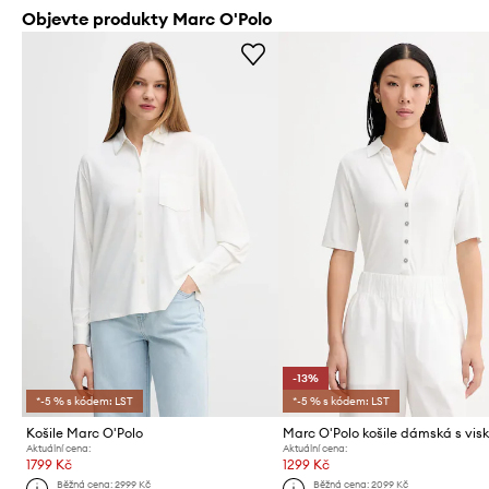
Objevte produkty Marc O'Polo
-13%
*-5 % s kódem: LST
*-5 % s kódem: LST
Košile Marc O'Polo
Marc O'Polo košile dámská s vis
Aktuální cena:
Aktuální cena:
1799 Kč
1299 Kč
Běžná cena:
2999 Kč
Běžná cena:
2099 Kč