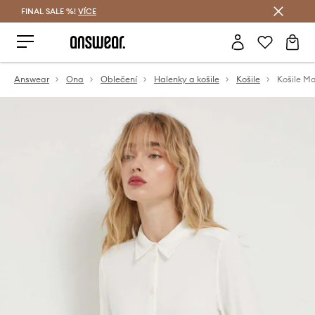
FINAL SALE %!
VÍCE
Ušetřete s Answear Club
Answear
Ona
Oblečení
Halenky a košile
Košile
Košile Ma