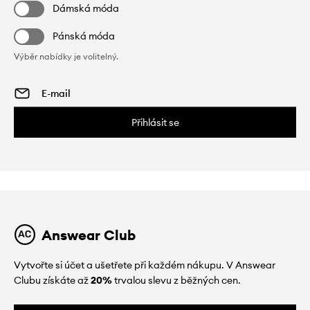
Dámská móda
Pánská móda
Výběr nabídky je volitelný.
Přihlásit se
Answear Club
Vytvořte si účet a ušetřete při každém nákupu. V Answear
Clubu získáte až
20%
trvalou slevu z běžných cen.