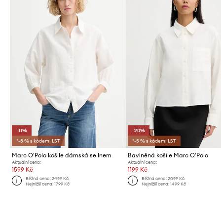
-11%
-20%
*-5 % s kódem: LST
*-5 % s kódem: LST
Marc O'Polo košile dámská se lnem
Bavlněná košile Marc O'Polo
Aktuální cena:
Aktuální cena:
1599 Kč
1199 Kč
Běžná cena:
2499 Kč
Běžná cena:
2099 Kč
Nejnižší cena:
1799 Kč
Nejnižší cena:
1499 Kč