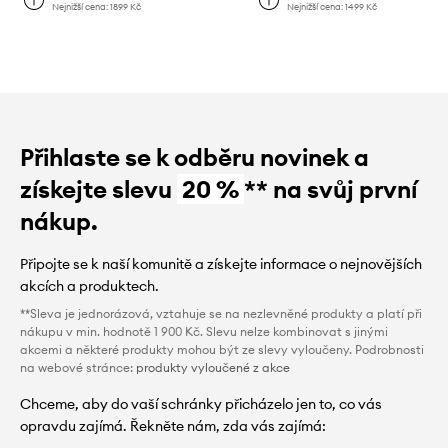
Nejnižší cena:
1899 Kč
Nejnižší cena:
1499 Kč
Přihlaste se k odběru novinek a
získejte slevu
20 %
** na svůj první
nákup.
Připojte se k naší komunitě a získejte informace o nejnovějších
akcích a produktech.
**Sleva je jednorázová, vztahuje se na nezlevněné produkty a platí při
nákupu v min. hodnotě 1 900 Kč. Slevu nelze kombinovat s jinými
akcemi a některé produkty mohou být ze slevy vyloučeny. Podrobnosti
na webové stránce:
produkty vyloučené z akce
Chceme, aby do vaší schránky přicházelo jen to, co vás
opravdu zajímá. Řekněte nám, zda vás zajímá: