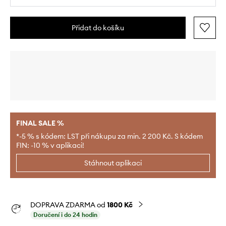
Přidat do košíku
FINAL SALE %
*-5 % s kódem: LST při nákupu za min. 2 200 Kč. S kódem
FIN: -10 % v aplikaci!
Stáhnout aplikaci
DOPRAVA ZDARMA od
1800 Kč
Doručení i do 24 hodin