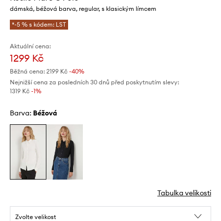
dámská, béžová barva, regular, s klasickým límcem
*-5 % s kódem: LST
Aktuální cena:
1299 Kč
Běžná cena:
2199 Kč
-40%
Nejnižší cena za posledních 30 dnů před poskytnutím slevy:
1319 Kč
 -1%
Barva:
béžová
Tabulka velikosti
Zvolte velikost