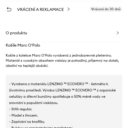
VRÁCENÍ A REKLAMACE
Vrácení do 30 dnů
O produktu
Košile Marc O'Polo
Košile z kolekce Marc O'Polo vyrobená z jednobarevné pleteniny.
Materiál s vysokým obsahem viskózy je pohodlný, příjemný na dotek,
ideální na teplejší období.
- Vyrobeno z materiálu LENZING ™ ECOVERO ™ - šetrného k
životnímu prostředí. Výroba LENZING ™ ECOVERO ™ z organické
celulózy a dřevní buničiny spotřebuje o 50% méně vody ve
srovnání s populární viskózou.
- Střih regular.
- Model s límcem.
- Zapínání na knoflíky.
- Rukávy se zapínatelnými manžetami.