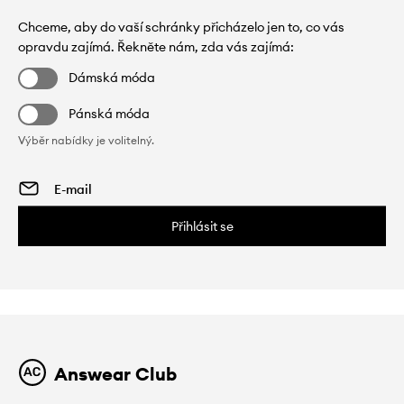
Chceme, aby do vaší schránky přicházelo jen to, co vás
opravdu zajímá. Řekněte nám, zda vás zajímá:
Dámská móda
Pánská móda
Výběr nabídky je volitelný.
Přihlásit se
Answear Club