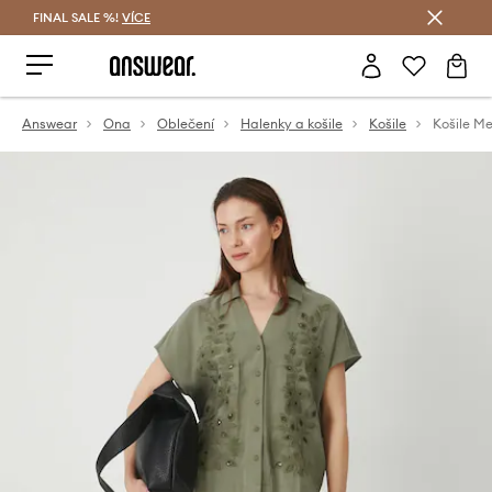
FINAL SALE %!
VÍCE
Ušetřete s Answear Club
Answear
Ona
Oblečení
Halenky a košile
Košile
Košile Me