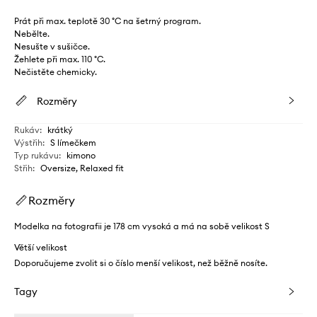
Prát při max. teplotě 30 °C na šetrný program.
Nebělte.
Nesušte v sušičce.
Žehlete při max. 110 °C.
Nečistěte chemicky.
Rozměry
Rukáv
:
krátký
Výstřih
:
S límečkem
Typ rukávu
:
kimono
Střih
:
Oversize, Relaxed fit
Rozměry
Modelka na fotografii je 178 cm vysoká a má na sobě velikost S
Větší velikost
Doporučujeme zvolit si o číslo menší velikost, než běžně nosíte.
Tagy