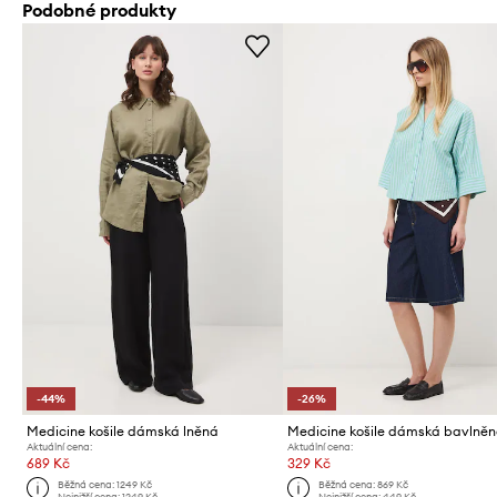
Podobné produkty
-44%
-26%
Medicine košile dámská lněná
Aktuální cena:
Aktuální cena:
689 Kč
329 Kč
Běžná cena:
1249 Kč
Běžná cena:
869 Kč
Nejnižší cena:
1249 Kč
Nejnižší cena:
449 Kč