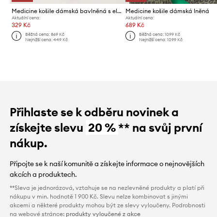
Medicine košile dámská bavlněná s elastanem
Medicine košile dámská lněná
Aktuální cena:
Aktuální cena:
329 Kč
689 Kč
Běžná cena:
869 Kč
Běžná cena:
1099 Kč
Nejnižší cena:
449 Kč
Nejnižší cena:
1099 Kč
Přihlaste se k odběru novinek a
získejte slevu
20 %
** na svůj první
nákup.
Připojte se k naší komunitě a získejte informace o nejnovějších
akcích a produktech.
**Sleva je jednorázová, vztahuje se na nezlevněné produkty a platí při
nákupu v min. hodnotě 1 900 Kč. Slevu nelze kombinovat s jinými
akcemi a některé produkty mohou být ze slevy vyloučeny. Podrobnosti
na webové stránce:
produkty vyloučené z akce