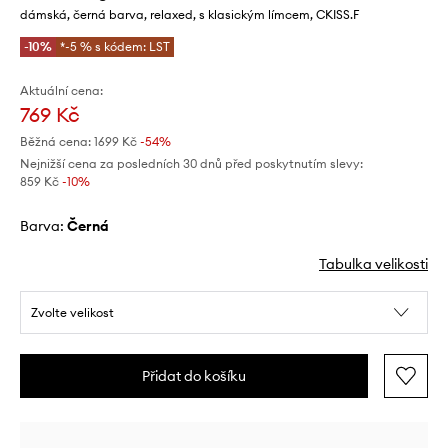
dámská, černá barva, relaxed, s klasickým límcem, CKISS.F
-10%
*-5 % s kódem: LST
Aktuální cena:
769 Kč
Běžná cena:
1699 Kč
-54%
Nejnižší cena za posledních 30 dnů před poskytnutím slevy:
859 Kč
 -10%
Barva:
černá
Tabulka velikosti
Zvolte velikost
Přidat do košíku