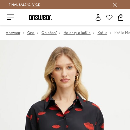
FINAL SALE %!
VÍCE
Ušetřete s Answear Club
Answear
Ona
Oblečení
Halenky a košile
Košile
Košile M