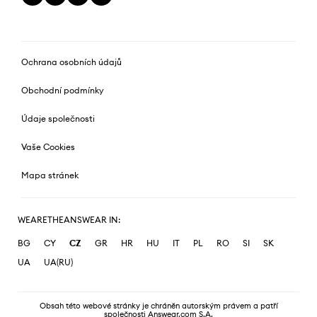
Ochrana osobních údajů
Obchodní podmínky
Údaje společnosti
Vaše Cookies
Mapa stránek
WEARETHEANSWEAR IN:
BG
CY
CZ
GR
HR
HU
IT
PL
RO
SI
SK
UA
UA(RU)
Obsah této webové stránky je chráněn autorským právem a patří
společnosti Answear.com S.A.