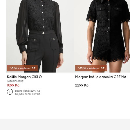
*-5 % s kódem: LST
*-15 % s kódem: LST
Košile Morgan CISLO
Morgan košile dámská CREMA
Aktuální cena:
1099 Kč
2299 Kč
Běžná cena:
2299 Kč
Nejnižší cena:
1199 Kč