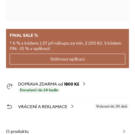
FINAL SALE %
*-5 % s kódem: LST při nákupu za min. 2 200 Kč. S kódem
FIN: -10 % v aplikaci!
Stáhnout aplikaci
DOPRAVA ZDARMA od
1800 Kč
Doručení i do 24 hodin
VRÁCENÍ A REKLAMACE
Vrácení do 30 dnů
O produktu