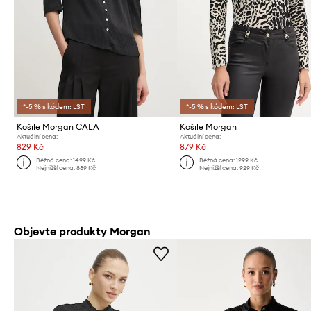
*-5 % s kódem: LST
*-5 % s kódem: LST
Košile Morgan CALA
Košile Morgan
Aktuální cena:
Aktuální cena:
829 Kč
879 Kč
Běžná cena:
1499 Kč
Běžná cena:
1299 Kč
Nejnižší cena:
889 Kč
Nejnižší cena:
929 Kč
Objevte produkty Morgan