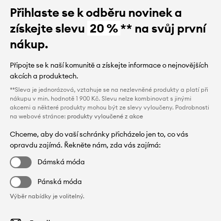
Přihlaste se k odběru novinek a
získejte slevu
20 %
** na svůj první
nákup.
Připojte se k naší komunitě a získejte informace o nejnovějších
akcích a produktech.
**Sleva je jednorázová, vztahuje se na nezlevněné produkty a platí při
nákupu v min. hodnotě 1 900 Kč. Slevu nelze kombinovat s jinými
akcemi a některé produkty mohou být ze slevy vyloučeny. Podrobnosti
na webové stránce:
produkty vyloučené z akce
Chceme, aby do vaší schránky přicházelo jen to, co vás
opravdu zajímá. Řekněte nám, zda vás zajímá:
Dámská móda
Pánská móda
Výběr nabídky je volitelný.