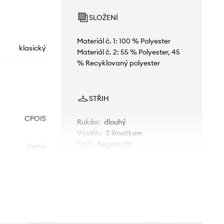
SLOŽENÍ
Materiál č. 1: 100 % Polyester
klasický
Materiál č. 2: 55 % Polyester, 45
% Recyklovaný polyester
STŘIH
CPOIS
Rukáv
:
dlouhý
Výstřih
:
S límečkem
Střih
:
Regular fit
černá
Morgan
ROZMĚRY
Modelka na fotografii je 178 cm
vysoká a má na sobě velikost 36