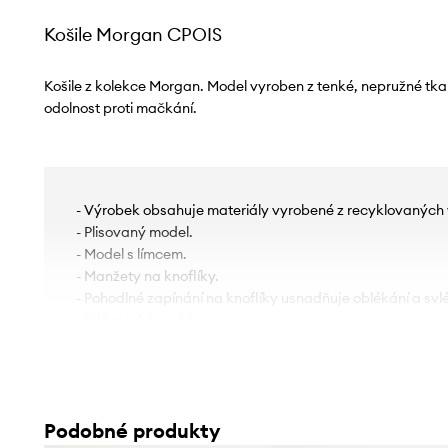
Košile Morgan CPOIS
Košile z kolekce Morgan. Model vyroben z tenké, nepružné tkan
odolnost proti mačkání.
- Výrobek obsahuje materiály vyrobené z recyklovaných 
- Plisovaný model.
- Model s límcem.
- Manžety na knoflíky.
- Pohodlné zapínání na knoflíky usnadňuje oblékání a svl
- Délka rukávu: 58 cm.
- Délka: 57 cm.
- Šířka v podpaží: 52 cm.
- Rozměry pro velikost: 36.
Podobné produkty