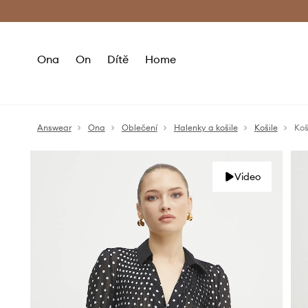
Premium Fashion Benefits
Doručení a vr
Ona
On
Dítě
Home
Answear
Ona
Oblečení
Halenky a košile
Košile
Koš
Video