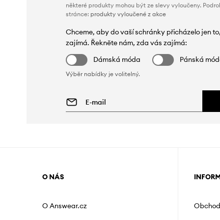
některé produkty mohou být ze slevy vyloučeny. Podr
stránce:
produkty vyloučené z akce
Chceme, aby do vaší schránky přicházelo jen to
zajímá. Řekněte nám, zda vás zajímá:
Dámská móda
Pánská mó
Výběr nabídky je volitelný.
O NÁS
INFOR
O Answear.cz
Obchod