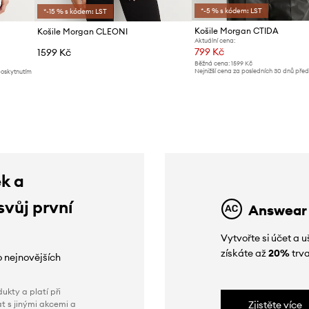
*-5 % s kódem: LST
*-15 % s kódem: LST
Košile Morgan CTIDA
Košile Morgan CLEONI
Aktuální cena:
799 Kč
1599 Kč
Běžná cena:
1599 Kč
Nejnižší cena za posledních 30 dnů pře
poskytnutím
slevy:
839 Kč
ek a
svůj první
Answear
Vytvořte si účet a
získáte až
20%
trva
o nejnovějších
ukty a platí při
t s jinými akcemi a
Zjistěte více