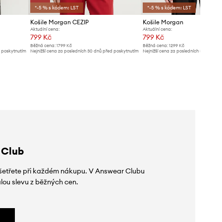
*-5 % s kódem: LST
*-5 % s kódem: LST
Košile Morgan CEZIP
Košile Morgan
Aktuální cena:
Aktuální cena:
799 Kč
799 Kč
Běžná cena:
1799 Kč
Běžná cena:
1299 Kč
d poskytnutím
Nejnižší cena za posledních 30 dnů před poskytnutím
Nejnižší cena za posledních 30 dnů př
slevy:
899 Kč
slevy:
839 Kč
 Club
 ušetřete při každém nákupu. V Answear Clubu
lou slevu z běžných cen.