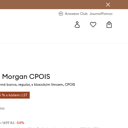
Answear Club
- 20 % na první objednávku
Answear Club
Journal
Pomoc
e Morgan CPOIS
ná barva, regular, s klasickým límcem, CPOIS
5 % s kódem: LST
na:
:
1699 Kč
-54%