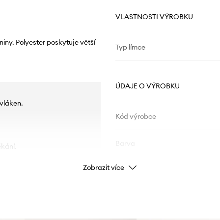
VLASTNOSTI VÝROBKU
iny. Polyester poskytuje větší
Typ límce
ÚDAJE O VÝROBKU
vláken.
Kód výrobce
Barva
ékání.
Zobrazit více
Značka
Výrobce