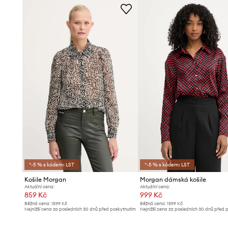
*-5 % s kódem: LST
*-5 % s kódem: LST
Košile Morgan
Morgan dámská košile
Aktuální cena:
Aktuální cena:
859 Kč
999 Kč
Běžná cena:
1599 Kč
Běžná cena:
1599 Kč
Nejnižší cena za posledních 30 dnů před poskytnutím
Nejnižší cena za posledních 30 dnů před 
slevy:
919 Kč
slevy:
1069 Kč