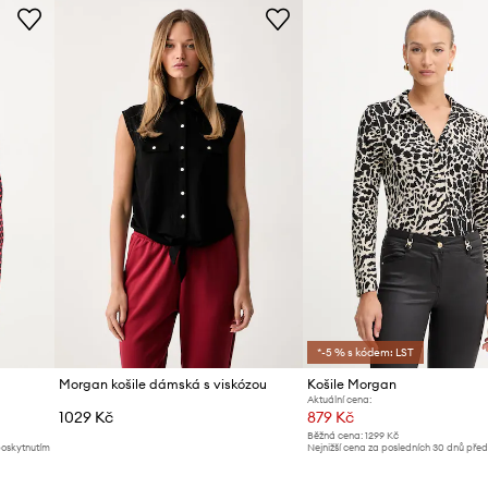
ID produktu
*-5 % s kódem: LST
Morgan košile dámská s viskózou
Košile Morgan
Aktuální cena:
1029 Kč
879 Kč
Běžná cena:
1299 Kč
poskytnutím
Nejnižší cena za posledních 30 dnů pře
slevy:
929 Kč