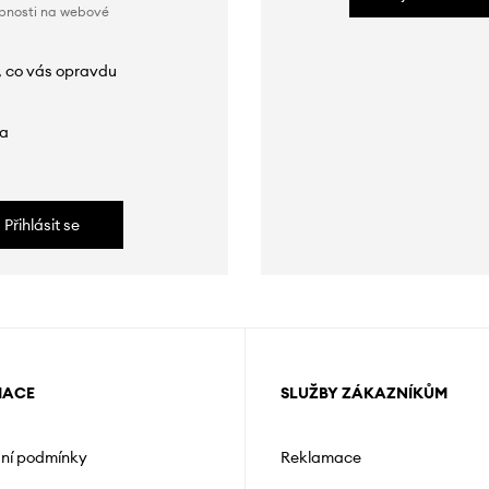
obnosti na webové
, co vás opravdu
da
Přihlásit se
MACE
SLUŽBY ZÁKAZNÍKŮM
ní podmínky
Reklamace