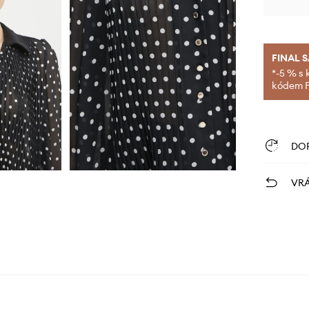
FINAL 
*-5 % s 
kódem FI
DO
VRÁ