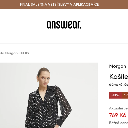
ácení zdarma (od 1800 Kč)
FINAL SALE % A VĚTŠÍ SLEVY V APLIKACI!
Doručení i do 24 h
VÍCE
Ušetřete s 
ile Morgan CPOIS
Morgan
Košil
dámská, čer
-10%
*-
Aktuální ce
769 Kč
Běžná cena