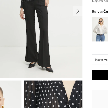
Nejnižší ce
Barva:
č
Zvolte ve