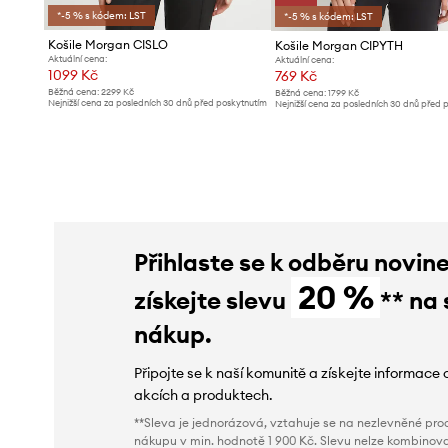
*-5 % s kódem: LST
*-5 % s kódem: LST
Košile Morgan CISLO
Košile Morgan CIPYTH
Aktuální cena:
Aktuální cena:
1099 Kč
769 Kč
Běžná cena:
2299 Kč
Běžná cena:
1799 Kč
Nejnižší cena za posledních 30 dnů před poskytnutím
Nejnižší cena za posledních 30 dnů před 
slevy:
1199 Kč
slevy:
859 Kč
Přihlaste se k odběru novin
20 %
získejte slevu
** na 
nákup.
Připojte se k naší komunitě a získejte informace 
akcích a produktech.
**Sleva je jednorázová, vztahuje se na nezlevněné prod
nákupu v min. hodnotě 1 900 Kč. Slevu nelze kombinova