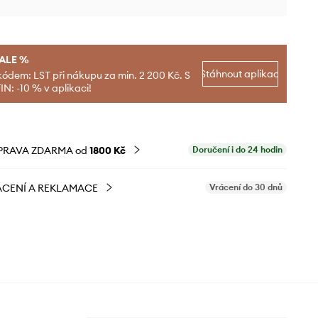
SALE %
Stáhnout aplikaci
kódem: LST při nákupu za min. 2 200 Kč. S
N: -10 % v aplikaci!
PRAVA ZDARMA od
1800 Kč
Doručení i do 24 hodin
CENÍ A REKLAMACE
Vrácení do 30 dnů