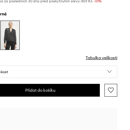
na za posledních 30 dnů před poskytnutím slevy:
859 Kč
 -10%
erná
Tabulka velikosti
likost
Přidat do košíku