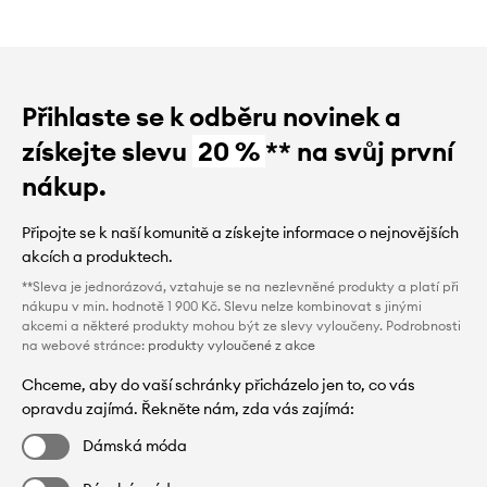
Přihlaste se k odběru novinek a
získejte slevu
20 %
** na svůj první
nákup.
Připojte se k naší komunitě a získejte informace o nejnovějších
akcích a produktech.
**Sleva je jednorázová, vztahuje se na nezlevněné produkty a platí při
nákupu v min. hodnotě 1 900 Kč. Slevu nelze kombinovat s jinými
akcemi a některé produkty mohou být ze slevy vyloučeny. Podrobnosti
na webové stránce:
produkty vyloučené z akce
Chceme, aby do vaší schránky přicházelo jen to, co vás
opravdu zajímá. Řekněte nám, zda vás zajímá:
Dámská móda