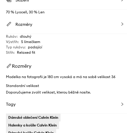
Složení
70 % Lyocell, 30 % Len
Rozměry
Rukáv
:
dlouhý
Výstřih
:
S límečkem
Typ rukávu
:
padající
Střih
:
Relaxed fit
Rozměry
Modelka na fotografii je 180 cm vysoká a má na sobě velikost 36
Standardní velikost
Doporučujeme zvolit velikost, kterou běžně nosíte.
Tagy
Dámské oblečení Calvin Klein
Halenky a košile Calvin Klein
Dámské košile Calvin Klein