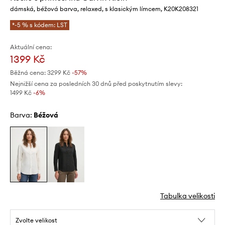
dámská, béžová barva, relaxed, s klasickým límcem, K20K208321
*-5 % s kódem: LST
Aktuální cena:
1399 Kč
Běžná cena:
3299 Kč
-57%
Nejnižší cena za posledních 30 dnů před poskytnutím slevy:
1499 Kč
 -6%
Barva:
béžová
Tabulka velikosti
Zvolte velikost