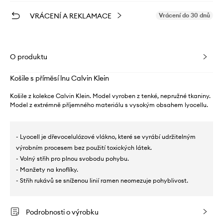
VRÁCENÍ A REKLAMACE
Vrácení do 30 dnů
O produktu
Košile s příměsí lnu Calvin Klein
Košile z kolekce Calvin Klein. Model vyroben z tenké, nepružné tkaniny.
Model z extrémně příjemného materiálu s vysokým obsahem lyocellu.
- Lyocell je dřevocelulózové vlákno, které se vyrábí udržitelným
výrobním procesem bez použití toxických látek.
- Volný střih pro plnou svobodu pohybu.
- Manžety na knoflíky.
- Střih rukávů se sníženou linií ramen neomezuje pohyblivost.
Podrobnosti o výrobku