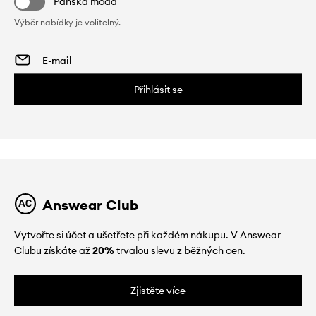
Pánská móda
Výběr nabídky je volitelný.
Přihlásit se
Answear Club
Vytvořte si účet a ušetřete při každém nákupu. V Answear
Clubu získáte až
20%
trvalou slevu z běžných cen.
Zjistěte více