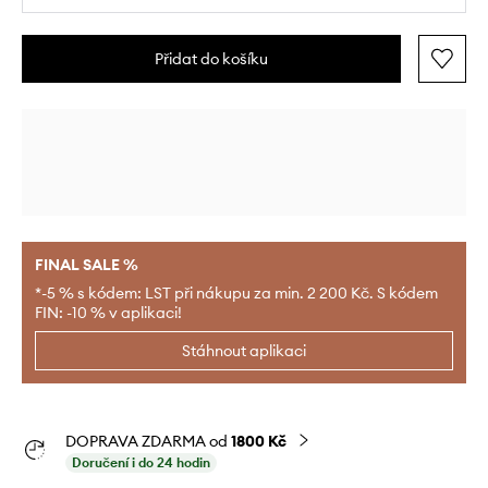
Přidat do košíku
FINAL SALE %
*-5 % s kódem: LST při nákupu za min. 2 200 Kč. S kódem
FIN: -10 % v aplikaci!
Stáhnout aplikaci
DOPRAVA ZDARMA od
1800 Kč
Doručení i do 24 hodin