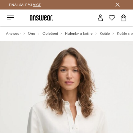
FINAL SALE %!
VÍCE
Ušetřete s Answear Club
Answear
Ona
Oblečení
Halenky a košile
Košile
Košile s 