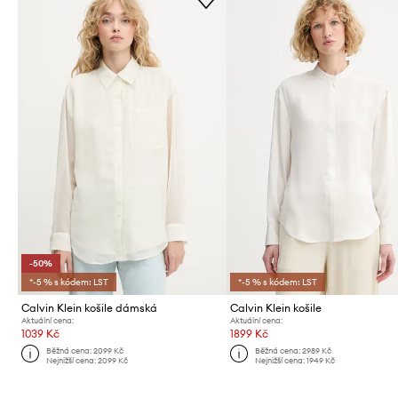
-50%
*-5 % s kódem: LST
*-5 % s kódem: LST
Calvin Klein košile dámská
Calvin Klein košile
Aktuální cena:
Aktuální cena:
1039 Kč
1899 Kč
Běžná cena:
2099 Kč
Běžná cena:
2989 Kč
Nejnižší cena:
2099 Kč
Nejnižší cena:
1949 Kč