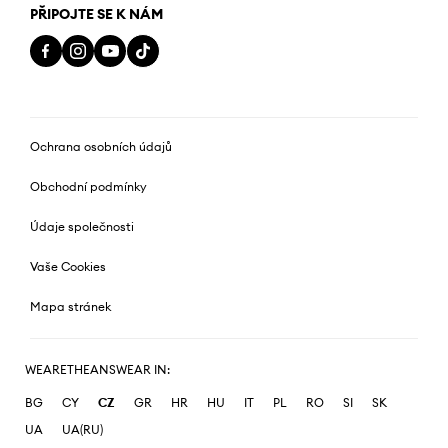
PŘIPOJTE SE K NÁM
Ochrana osobních údajů
Obchodní podmínky
Údaje společnosti
Vaše Cookies
Mapa stránek
WEARETHEANSWEAR IN:
BG
CY
CZ
GR
HR
HU
IT
PL
RO
SI
SK
UA
UA(RU)