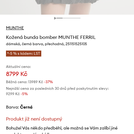
MUNTHE
Kožená bunda bomber MUNTHE FERRIL
dámská, černá barva, přechodná, 251151525105
*-5 % s kódem: LST
Aktuální cena:
8799 Kč
Běžná cena:
13989 Kč
-37%
Nejnižší cena za posledních 30 dnů před poskytnutím slevy:
9299 Kč
 -5%
Barva:
černá
Produkt již není dostupný
Bohužel Vás někdo předběhl, ale možná se Vám zalíbí jiné