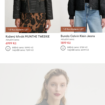
*-5 % s kódem: LST
*-5 % s kódem: LST
Bunda Calvin Klein Jeans
Kožený křivák MUNTHE TWEEKIE
Aktuální cena:
Aktuální cena:
1899 Kč
6999 Kč
Běžná cena:
3789 Kč
Běžná cena:
15990 Kč
Nejnižší cena:
2099 Kč
Nejnižší cena:
7299 Kč