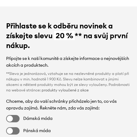
Přihlaste se k odběru novinek a
získejte slevu
20 %
** na svůj první
nákup.
Připojte se k naší komunitě a získejte informace o nejnovějších
akcích a produktech.
**Sleva je jednorázová, vztahuje se na nezlevněné produkty a platí při
nákupu v min. hodnotě 1 900 Kč. Slevu nelze kombinovat s jinými
akcemi a některé produkty mohou být ze slevy vyloučeny. Podrobnosti
na webové stránce:
produkty vyloučené z akce
Chceme, aby do vaší schránky přicházelo jen to, co vás
opravdu zajímá. Řekněte nám, zda vás zajímá:
Dámská móda
Pánská móda