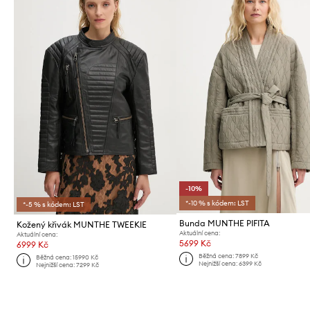
-10%
*-10 % s kódem: LST
*-5 % s kódem: LST
Bunda MUNTHE PIFITA
Kožený křivák MUNTHE TWEEKIE
Aktuální cena:
Aktuální cena:
5699 Kč
6999 Kč
Běžná cena:
7899 Kč
Běžná cena:
15990 Kč
Nejnižší cena:
6399 Kč
Nejnižší cena:
7299 Kč