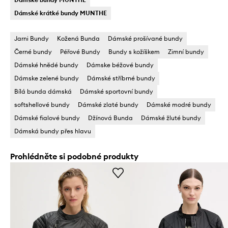
Dámské krátké bundy MUNTHE
Jarni Bundy
Kožená Bunda
Dámské prošívané bundy
Černé bundy
Péřové Bundy
Bundy s kožíškem
Zimní bundy
Dámské hnědé bundy
Dámske béžové bundy
Dámske zelené bundy
Dámské stříbrné bundy
Bílá bunda dámská
Dámské sportovní bundy
softshellové bundy
Dámské zlaté bundy
Dámské modré bundy
Dámské fialové bundy
Džínová Bunda
Dámské žluté bundy
Dámská bundy přes hlavu
Prohlédněte si podobné produkty