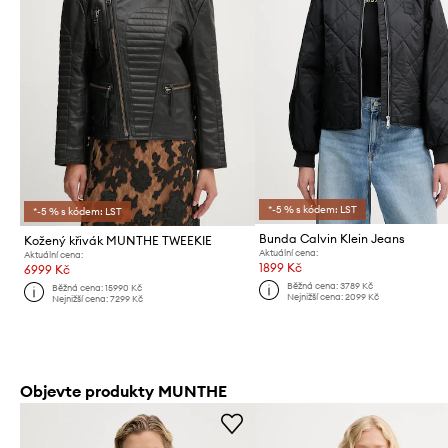
*-5 % s kódem: LST
*-5 % s kódem: LST
Bunda Calvin Klein Jeans
Kožený křivák MUNTHE TWEEKIE
Aktuální cena:
Aktuální cena:
1899 Kč
6999 Kč
Běžná cena:
3789 Kč
Běžná cena:
15990 Kč
Nejnižší cena:
2099 Kč
Nejnižší cena:
7299 Kč
Objevte produkty MUNTHE