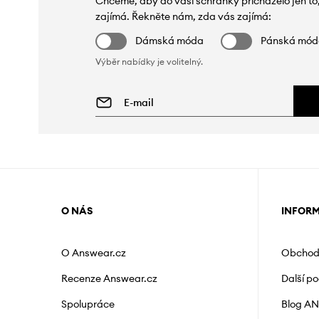
Chceme, aby do vaší schránky přicházelo jen to
zajímá. Řekněte nám, zda vás zajímá:
Dámská móda
Pánská mó
Výběr nabídky je volitelný.
O NÁS
INFOR
O Answear.cz
Obchod
Recenze Answear.cz
Další p
Spolupráce
Blog A