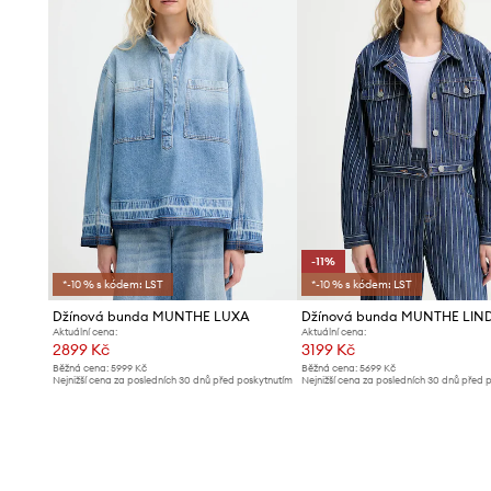
- Rozměry pro velikost: 36.
-11%
*-10 % s kódem: LST
*-10 % s kódem: LST
Džínová bunda MUNTHE LUXA
Džínová bunda MUNTHE LIN
Aktuální cena:
Aktuální cena:
2899 Kč
3199 Kč
Běžná cena:
5999 Kč
Běžná cena:
5699 Kč
Nejnižší cena za posledních 30 dnů před poskytnutím
Nejnižší cena za posledních 30 dnů před 
slevy:
3099 Kč
slevy:
3599 Kč