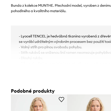
Bunda z kolekce MUNTHE. Přechodní model, vyroben z denim
pohodlného a kvalitního materiálu.
- Lyocell TENCEL je hedvábná tkanina vyrobená z dřevěné
se vyrábí udržitelným výrobním procesem bez použití toxi
- Volný střih pro plnou svobodu pohybu.
- Střih rukávů se sníženou linií ramen neomezuje pohyblivo
- Dlouhý rukáv.
- Díky pohodlnému zapínání na patentky se snadno nasa
- Dvě boční kapsy.
- Připevněný textilní pásek.
- Spodní okraj je zakončen stahovacími šňůrkami, které 
míru.
Podobné produkty
- Model s podšívkou.
- Délka rukávu (měřena od výstřihu): 73 cm.
- Délka: 72 cm.
- Šířka v podpaží: 66 cm.