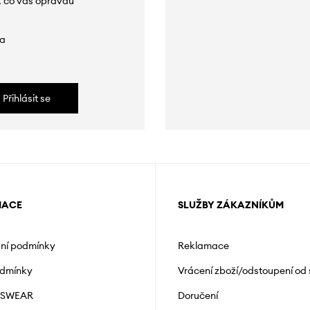
, co vás opravdu
da
Přihlásit se
MACE
SLUŽBY ZÁKAZNÍKŮM
ní podmínky
Reklamace
odmínky
Vrácení zboží/odstoupení od
NSWEAR
Doručení