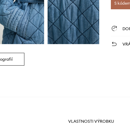
S kódem 
DO
VRÁ
ografií
VLASTNOSTI VÝROBKU