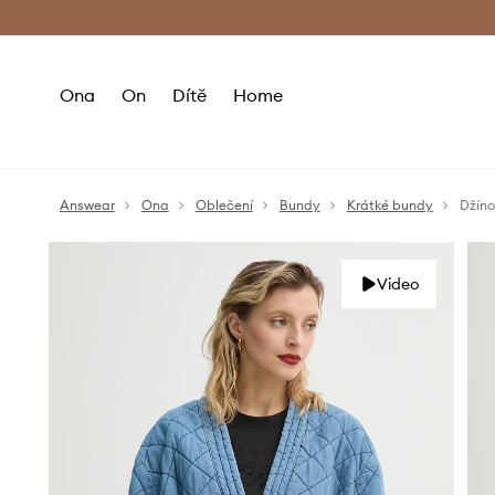
Premium Fashion Benefits
Doručení a vr
Ona
On
Dítě
Home
Answear
Ona
Oblečení
Bundy
Krátké bundy
Džín
Video