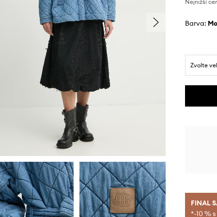
Nejnižší ce
Barva:
m
Zvolte ve
FINAL 
*-10 % s