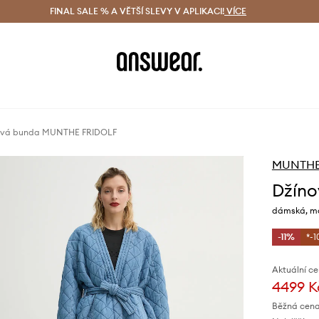
ácení zdarma (od 1800 Kč)
FINAL SALE % A VĚTŠÍ SLEVY V APLIKACI!
Doručení i do 24 h
VÍCE
Ušetřete s 
ová bunda MUNTHE FRIDOLF
MUNTH
Džín
dámská, mo
-11%
*-1
Aktuální ce
4499 K
Běžná cena