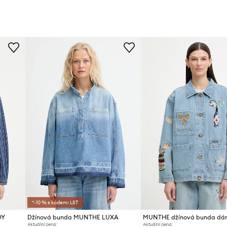
*-10 % s kódem: LST
DY
Džínová bunda MUNTHE LUXA
Aktuální cena:
Aktuální cena: