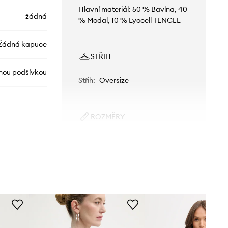
Hlavní materiál: 50 % Bavlna, 40
žádná
% Modal, 10 % Lyocell TENCEL
Žádná kapuce
STŘIH
lnou podšívkou
Střih
:
Oversize
ROZMĚRY
Modelka na fotografii je 176 cm
251153425108
vysoká a má na sobě velikost 36
Overzise
modrá
To znamená, že výrobek ve vaší
velikosti bude mít volnější střih.
MUNTHE
Doporučujeme však zvolit velikost,
kterou běžně nosíte. Doporučení na
základě rozměrů produktu a velikosti
značky.