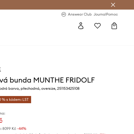
Answear Club
- 20 % na první objednávku
Answear Club
Journal
Pomoc
E
ová bunda MUNTHE FRIDOLF
drá barva, přechodná, oversize, 251153425108
0 % s kódem: LST
na:
č
:
8099 Kč
-44%