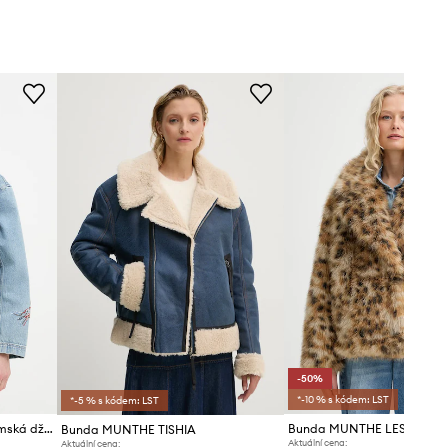
-50%
*-10 % s kódem: LST
*-5 % s kódem: LST
MUNTHE džínová bunda dámská džínová BRAULIA
Bunda MUNTHE LESTINE
Bunda MUNTHE TISHIA
Aktuální cena:
Aktuální cena: