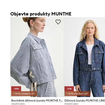
Objevte produkty MUNTHE
-10%
-11%
*-10 % s kódem: LST
*-10 % s kódem: LST
Bavlněná džínová bunda MUNTHE FAMKE
Džínová bunda MUNTHE LIN
Aktuální cena:
Aktuální cena: