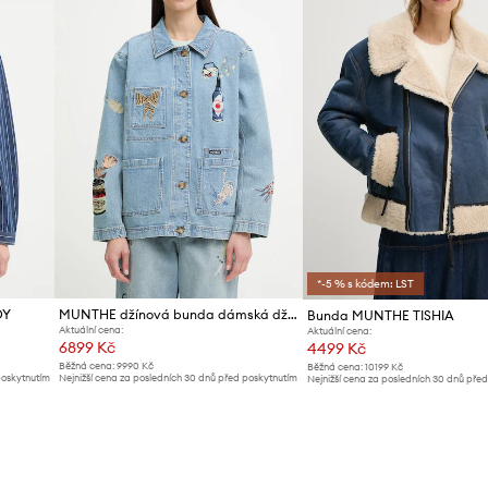
ID produktu
*-5 % s kódem: LST
DY
MUNTHE džínová bunda dámská džínová BRAULIA
Bunda MUNTHE TISHIA
Aktuální cena:
Aktuální cena:
6899 Kč
4499 Kč
Běžná cena:
9990 Kč
Běžná cena:
10199 Kč
poskytnutím
Nejnižší cena za posledních 30 dnů před poskytnutím
Nejnižší cena za posledních 30 dnů pře
slevy:
7299 Kč
slevy:
4699 Kč