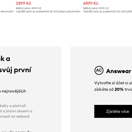
2899 Kč
6899 Kč
Běžná cena:
5999 Kč
Běžná cena:
9990 Kč
poskytnutím
Nejnižší cena za posledních 30 dnů před poskytnutím
Nejnižší cena za posledních 30 dnů pře
slevy:
3099 Kč
slevy:
7299 Kč
ek a
svůj první
Answear
Vytvořte si účet a
získáte až
20%
trva
o nejnovějších
ukty a platí při
t s jinými akcemi a
Zjistěte více
obnosti na webové