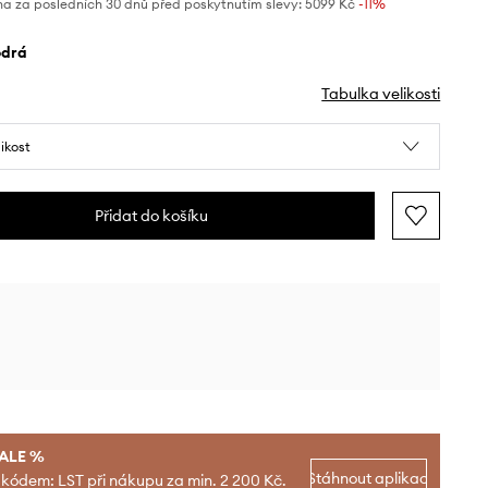
na za posledních 30 dnů před poskytnutím slevy:
5099 Kč
 -11%
odrá
Tabulka velikosti
likost
Přidat do košíku
SALE %
Stáhnout aplikaci
 kódem: LST při nákupu za min. 2 200 Kč.