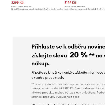
3299 Kč
3199 Kč
Běžná cena:
5799 Kč
Běžná cena:
5699 Kč
Nejnižší cena za posledních 30 dnů před poskytnutím
Nejnižší cena za posledních 30 dnů před 
slevy:
3699 Kč
slevy:
3599 Kč
Přihlaste se k odběru novin
20 %
získejte slevu
** na 
nákup.
Připojte se k naší komunitě a získejte informace 
akcích a produktech.
**Sleva je jednorázová, vztahuje se na nezlevněné prod
nákupu v min. hodnotě 1 900 Kč. Slevu nelze kombinova
některé produkty mohou být ze slevy vyloučeny. Podr
stránce:
produkty vyloučené z akce