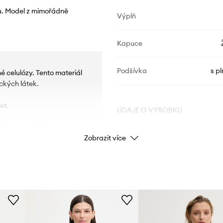
u. Model z mimořádně
Výplň
Kapuce
Podšívka
s p
 celulózy. Tento materiál
ckých látek.
st.
ÚDAJE O VÝROBKU
zuje a sundává.
Zobrazit více
Kód výrobce
umožňují přizpůsobení na
Barva
Značka
Výrobce