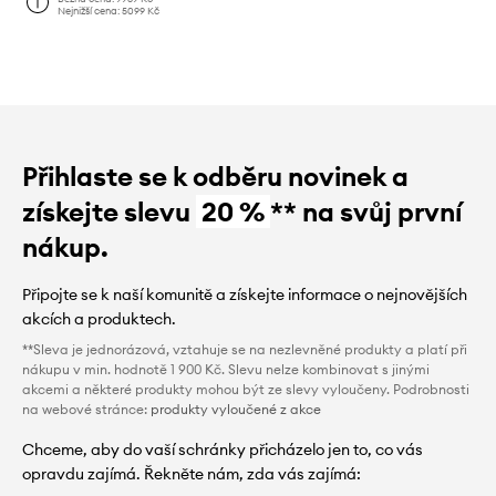
Nejnižší cena:
5099 Kč
Přihlaste se k odběru novinek a
získejte slevu
20 %
** na svůj první
nákup.
Připojte se k naší komunitě a získejte informace o nejnovějších
akcích a produktech.
**Sleva je jednorázová, vztahuje se na nezlevněné produkty a platí při
nákupu v min. hodnotě 1 900 Kč. Slevu nelze kombinovat s jinými
akcemi a některé produkty mohou být ze slevy vyloučeny. Podrobnosti
na webové stránce:
produkty vyloučené z akce
Chceme, aby do vaší schránky přicházelo jen to, co vás
opravdu zajímá. Řekněte nám, zda vás zajímá: