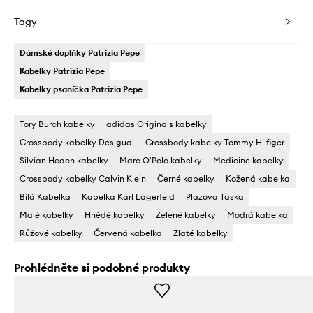
Tagy
Dámské doplňky Patrizia Pepe
Kabelky Patrizia Pepe
Kabelky psaníčka Patrizia Pepe
Tory Burch kabelky
adidas Originals kabelky
Crossbody kabelky Desigual
Crossbody kabelky Tommy Hilfiger
Silvian Heach kabelky
Marc O'Polo kabelky
Medicine kabelky
Crossbody kabelky Calvin Klein
Černé kabelky
Kožená kabelka
Bílá Kabelka
Kabelka Karl Lagerfeld
Plazova Taska
Malé kabelky
Hnědé kabelky
Zelené kabelky
Modrá kabelka
Růžové kabelky
Červená kabelka
Zlaté kabelky
Prohlédněte si podobné produkty