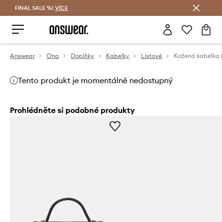
FINAL SALE %!
VÍCE
Ušetřete s Answear Club
Answear
Ona
Doplňky
Kabelky
Listové
Kožená kabelka 
Tento produkt je momentálně nedostupný
Prohlédněte si podobné produkty