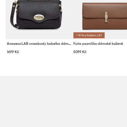
*-15 % s kódem: LST
Answear.LAB crossbody kabelka dámská kožená
Furla psaníčko dámské kožené
1699 Kč
5099 Kč