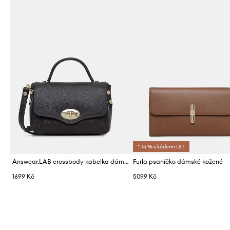
*-15 % s kódem: LST
Answear.LAB crossbody kabelka dámská kožená
Furla psaníčko dámské kožené
1699 Kč
5099 Kč