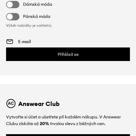
Dámská móda
Pánská móda
Výběr nabídky je volitelný.
Přihlásit se
Answear Club
Vytvořte si účet a ušetřete při každém nákupu. V Answear
Clubu získáte až
20%
trvalou slevu z běžných cen.