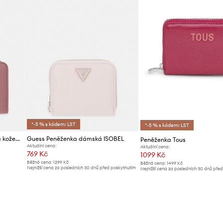
*-5 % s kódem: LST
*-5 % s kódem: LST
Coccinelle Peněženka dámská kožená
Guess Peněženka dámská ISOBEL
Peněženka Tous
Aktuální cena:
Aktuální cena:
769 Kč
1099 Kč
Běžná cena:
1299 Kč
Běžná cena:
1499 Kč
Nejnižší cena za posledních 30 dnů před poskytnutím
Nejnižší cena za posledních 30 dnů pře
slevy:
809 Kč
slevy:
1199 Kč