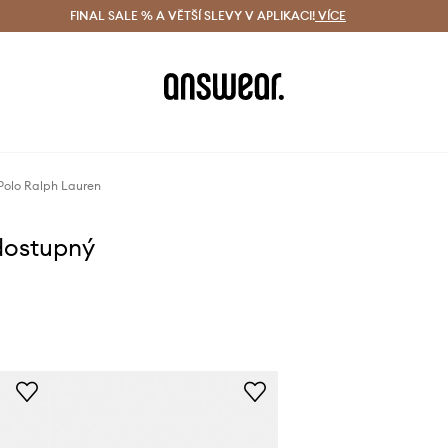
ácení zdarma (od 1800 Kč)
FINAL SALE % A VĚTŠÍ SLEVY V APLIKACI!
Doručení i do 24 h
VÍCE
Ušetřete s 
olo Ralph Lauren
dostupný