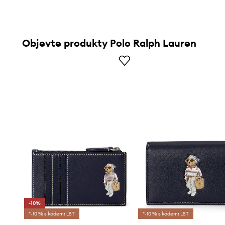
Objevte produkty Polo Ralph Lauren
-10%
*-10 % s kódem: LST
*-10 % s kódem: LST