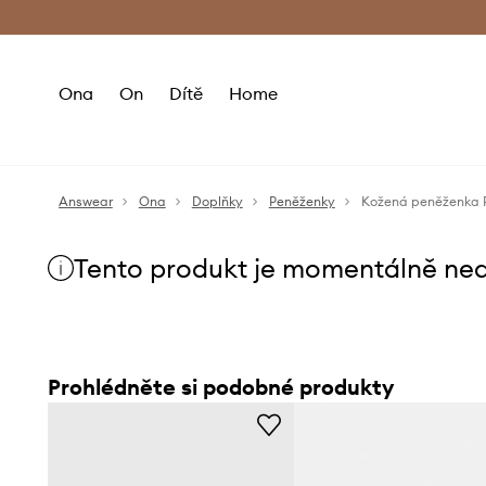
Premium Fashion Benefits
Doručení a vr
Ona
On
Dítě
Home
Answear
Ona
Doplňky
Peněženky
Kožená peněženka P
Tento produkt je momentálně ne
Prohlédněte si podobné produkty