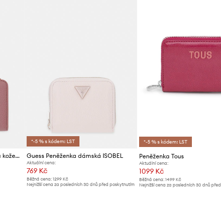
*-5 % s kódem: LST
*-5 % s kódem: LST
Coccinelle Peněženka dámská kožená
Guess Peněženka dámská ISOBEL
Peněženka Tous
Aktuální cena:
Aktuální cena:
769 Kč
1099 Kč
Běžná cena:
1299 Kč
Běžná cena:
1499 Kč
Nejnižší cena za posledních 30 dnů před poskytnutím
Nejnižší cena za posledních 30 dnů pře
slevy:
809 Kč
slevy:
1199 Kč