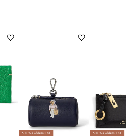
*-10 % s kódem: LST
*-10 % s kódem: LST