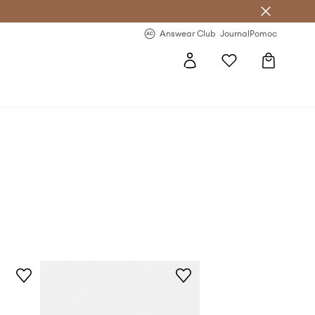
Answear Club
- 20 % na první objednávku
Answear Club
Journal
Pomoc