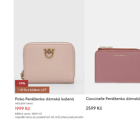
-13%
*-10 % s kódem: LST
Pinko Peněženka dámská kožená
Aktuální cena:
2599 Kč
1999 Kč
Běžná cena:
3899 Kč
Nejnižší cena za posledních 30 dnů před poskytnutím
slevy:
2299 Kč