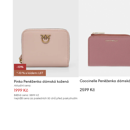
-13%
*-10 % s kódem: LST
Pinko Peněženka dámská kožená
Aktuální cena:
2599 Kč
1999 Kč
Běžná cena:
3899 Kč
Nejnižší cena za posledních 30 dnů před poskytnutím
slevy:
2299 Kč