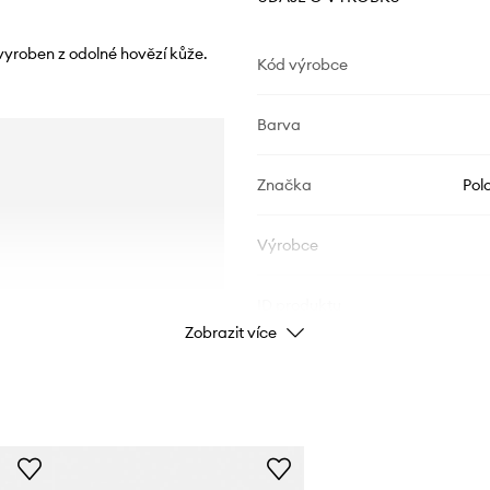
vyroben z odolné hovězí kůže.
Kód výrobce
Barva
Značka
Pol
Výrobce
ID produktu
Zobrazit více