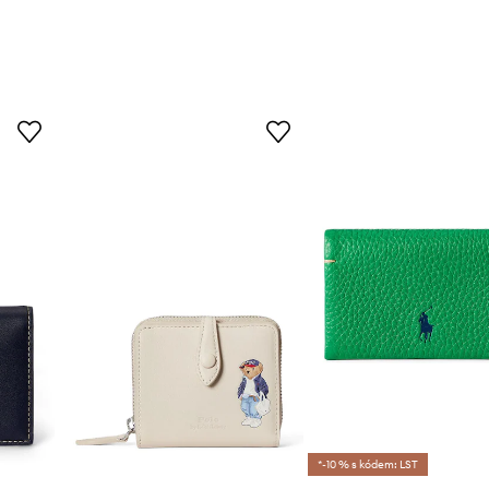
*-10 % s kódem: LST