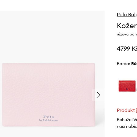
Polo Ral
Kožen
růžová bar
4799 K
Barva:
r
Produkt 
Bohužel V
naší nabí