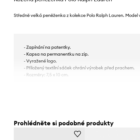
Středně velká peněženka z kolekce Polo Ralph Lauren. Model 
- Zapínání na patentky.
- Kapsa na permanentku na zip.
- Vyražené logo.
- Přiložený textilní sáček chrání výrobek před prachem.
- Rozměry: 7,5 x 10 cm.
Prohlédněte si podobné produkty