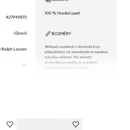
100 % Hovězí useň
427949873
růžová
ROZMĚRY
Velikosti uvedené v obchodě byly
o Ralph Lauren
přepočítány na standardní evropskou
tabulku velikostí. Na etiketě
dodaného produktu je uvedeno
původní označení výrobce.