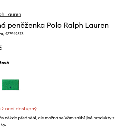
ph Lauren
á peněženka Polo Ralph Lauren
va, 427949873
č
ůžová
již není dostupný
ás někdo předběhl, ale možná se Vám zalíbí jiné produkty z
dky.