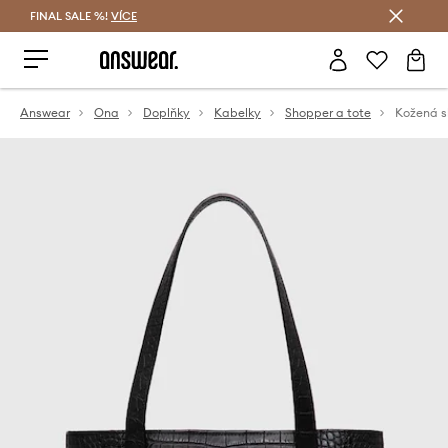
FINAL SALE %!
VÍCE
Ušetřete s Answear Club
Answear
Ona
Doplňky
Kabelky
Shopper a tote