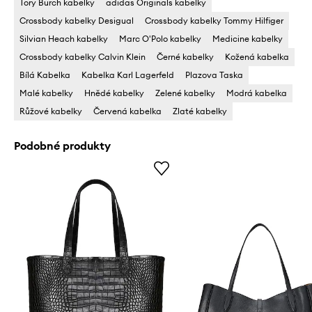
Tory Burch kabelky
adidas Originals kabelky
Crossbody kabelky Desigual
Crossbody kabelky Tommy Hilfiger
Silvian Heach kabelky
Marc O'Polo kabelky
Medicine kabelky
Crossbody kabelky Calvin Klein
Černé kabelky
Kožená kabelka
Bílá Kabelka
Kabelka Karl Lagerfeld
Plazova Taska
Malé kabelky
Hnědé kabelky
Zelené kabelky
Modrá kabelka
Růžové kabelky
Červená kabelka
Zlaté kabelky
Podobné produkty