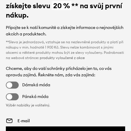
získejte slevu
20 %
** na svůj první
nákup.
Připojte se k naší komunitě a získejte informace o nejnovějších
akcích a produktech.
**Sleva je jednorázová, vztahuje se na nezlevněné produkty a platí při
nákupu v min. hodnotě 1 900 Kč. Slevu nelze kombinovat s jinými
akcemi a některé produkty mohou být ze slevy vyloučeny. Podrobnosti
na webové stránce:
produkty vyloučené z akce
Chceme, aby do vaší schránky přicházelo jen to, co vás
opravdu zajímá. Řekněte nám, zda vás zajímá:
Dámská móda
Pánská móda
Výběr nabídky je volitelný.