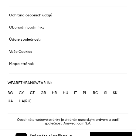
Ochrana osobních údajů
Obchodní podmínky
Údaje společnosti
Vaše Cookies
Mapa stránek
WEARETHEANSWEAR IN:
BG
CY
CZ
GR
HR
HU
IT
PL
RO
SI
SK
UA
UA(RU)
Obsah této webové stránky je chráněn autorským právem a patří
společnosti Answear.com S.A.
Stáhněte si aplikaci a