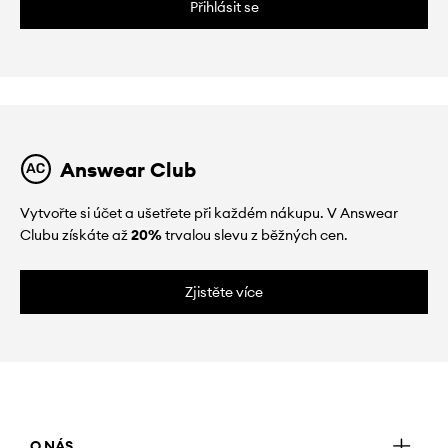
Přihlásit se
Answear Club
Vytvořte si účet a ušetřete při každém nákupu. V Answear
Clubu získáte až
20%
trvalou slevu z běžných cen.
Zjistěte více
O NÁS