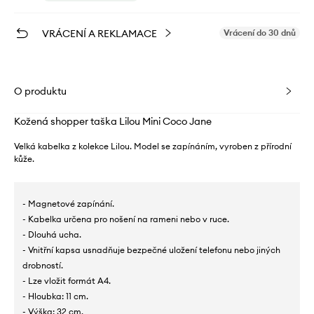
VRÁCENÍ A REKLAMACE
Vrácení do 30 dnů
O produktu
Kožená shopper taška Lilou Mini Coco Jane
Velká kabelka z kolekce Lilou. Model se zapínáním, vyroben z přírodní
kůže.
- Magnetové zapínání.
- Kabelka určena pro nošení na rameni nebo v ruce.
- Dlouhá ucha.
- Vnitřní kapsa usnadňuje bezpečné uložení telefonu nebo jiných
drobností.
- Lze vložit formát A4.
- Hloubka: 11 cm.
- Výška: 32 cm.