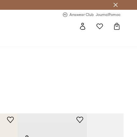
Answear Club
- 20 % na první objednávku
Answear Club
Journal
Pomoc