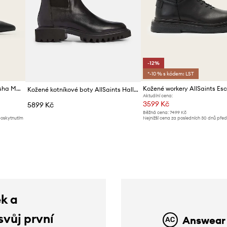
-12%
*-10 % s kódem: LST
Nízké kozačky AllSaints Natasha Mesh Boot
Kožené kotníkové boty AllSaints Hallie Boot
Aktuální cena:
3599 Kč
5899 Kč
Běžná cena:
7499 Kč
poskytnutím
Nejnižší cena za posledních 30 dnů pře
slevy:
4099 Kč
ek a
svůj první
Answear