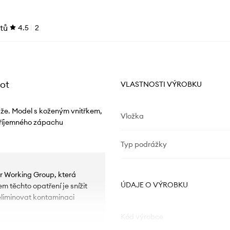
tů
4.5
2
oot
VLASTNOSTI VÝROBKU
ůže. Model s koženým vnitřkem,
Vložka
příjemného zápachu
Typ podrážky
r Working Group, která
ÚDAJE O VÝROBKU
m těchto opatření je snížit
eliminovat kontaminaci
Kód výrobce