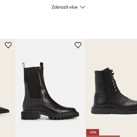
Zobrazit více
Barva
 patě.
nohu a pomáhá při zouvání.
Značka
Výrobce
ID produktu
-12%