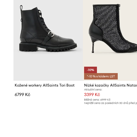
-10%
*-10 % s kódem: LST
Kožené workery AllSaints Tori Boot
Aktuální cena:
6799 Kč
3399 Kč
Běžná cena:
6999 Kč
Nejnižší cena za posledních 30 dnů před 
slevy:
3799 Kč