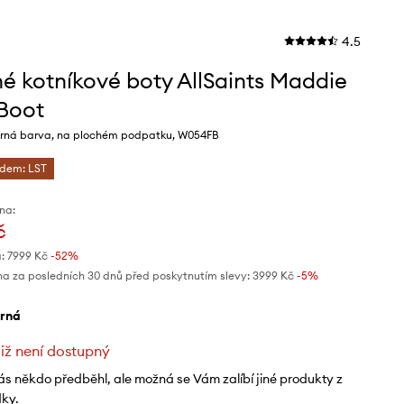
4.5
é kotníkové boty AllSaints Maddie
 Boot
rná barva, na plochém podpatku, W054FB
ódem: LST
na:
č
:
7999 Kč
-52%
na za posledních 30 dnů před poskytnutím slevy:
3999 Kč
 -5%
erná
již není dostupný
ás někdo předběhl, ale možná se Vám zalíbí jiné produkty z
dky.