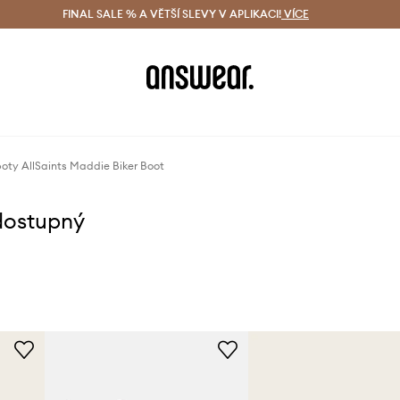
ácení zdarma (od 1800 Kč)
FINAL SALE % A VĚTŠÍ SLEVY V APLIKACI!
Doručení i do 24 h
VÍCE
Ušetřete s 
oty AllSaints Maddie Biker Boot
dostupný