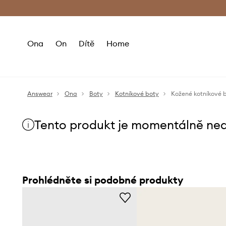
Premium Fashion Benefits
Doručení a vr
Ona
On
Dítě
Home
Answear
Ona
Boty
Kotníkové boty
Kožené kotníkové b
Tento produkt je momentálně ne
Prohlédněte si podobné produkty