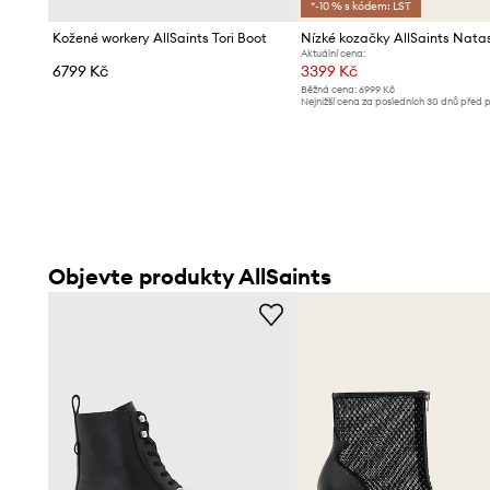
*-10 % s kódem: LST
Kožené workery AllSaints Tori Boot
Aktuální cena:
6799 Kč
3399 Kč
Běžná cena:
6999 Kč
Nejnižší cena za posledních 30 dnů před 
slevy:
3799 Kč
Objevte produkty AllSaints