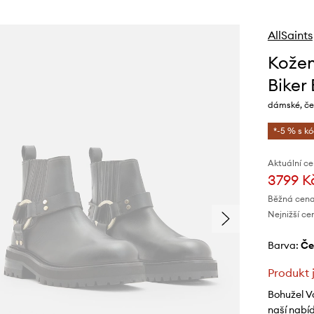
AllSaints
Kožen
Biker
dámské, če
*-5 % s k
Aktuální ce
3799 K
Běžná cena
Nejnižší ce
Barva:
č
Produkt 
Bohužel V
naší nabí