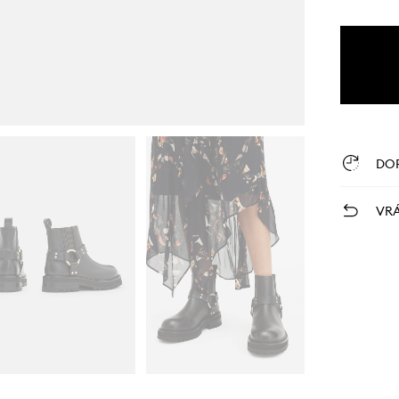
DO
VRÁ