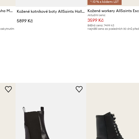
*-10 % s kódem: LST
Nízké kozačky AllSaints Natasha Mesh Boot
Kožené kotníkové boty AllSaints Hallie Boot
Aktuální cena:
3599 Kč
5899 Kč
Běžná cena:
7499 Kč
poskytnutím
Nejnižší cena za posledních 30 dnů pře
slevy:
4099 Kč