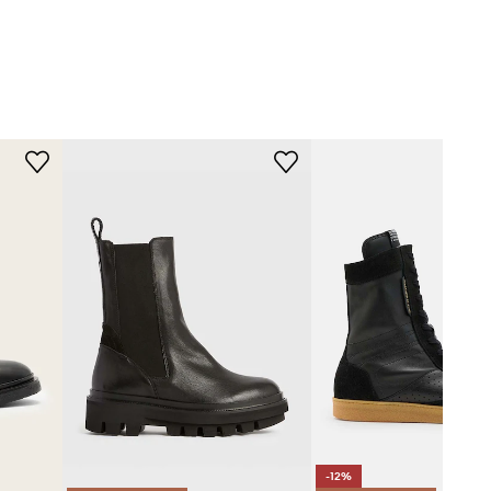
černá
AllSaints
-12%