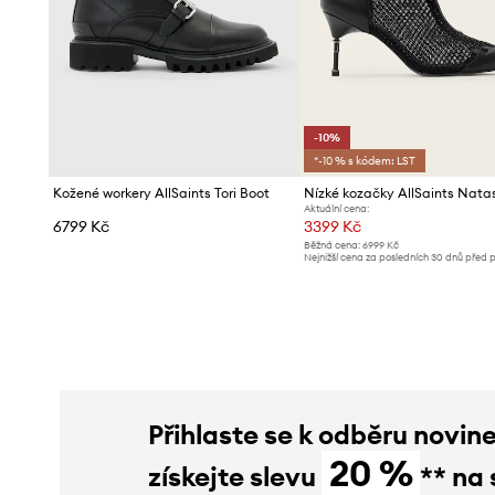
-10%
*-10 % s kódem: LST
Kožené workery AllSaints Tori Boot
Aktuální cena:
6799 Kč
3399 Kč
Běžná cena:
6999 Kč
Nejnižší cena za posledních 30 dnů před 
slevy:
3799 Kč
Přihlaste se k odběru novin
20 %
získejte slevu
** na 