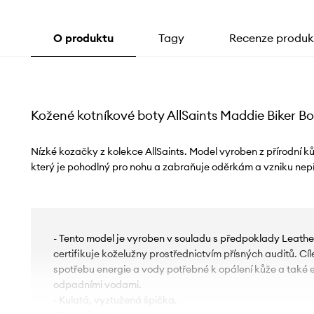
O produktu
Tagy
Recenze produk
Kožené kotníkové boty AllSaints Maddie Biker B
Nízké kozačky z kolekce AllSaints. Model vyroben z přírodní k
který je pohodlný pro nohu a zabraňuje oděrkám a vzniku ne
- Tento model je vyroben v souladu s předpoklady Leathe
certifikuje koželužny prostřednictvím přísných auditů. Cíle
spotřebu energie a vody potřebné k opálení kůže a také 
odpadními vodami.
- Kulatá, vyztužená špička.