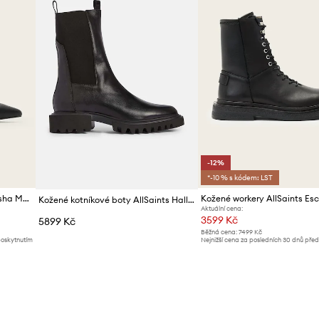
-12%
*-10 % s kódem: LST
Nízké kozačky AllSaints Natasha Mesh Boot
Kožené kotníkové boty AllSaints Hallie Boot
Aktuální cena:
3599 Kč
5899 Kč
Běžná cena:
7499 Kč
poskytnutím
Nejnižší cena za posledních 30 dnů pře
slevy:
4099 Kč