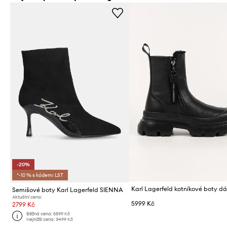
-20%
*-10 % s kódem: LST
Semišové boty Karl Lagerfeld SIENNA
Aktuální cena:
5999 Kč
2799 Kč
Běžná cena:
5599 Kč
Nejnižší cena:
3499 Kč