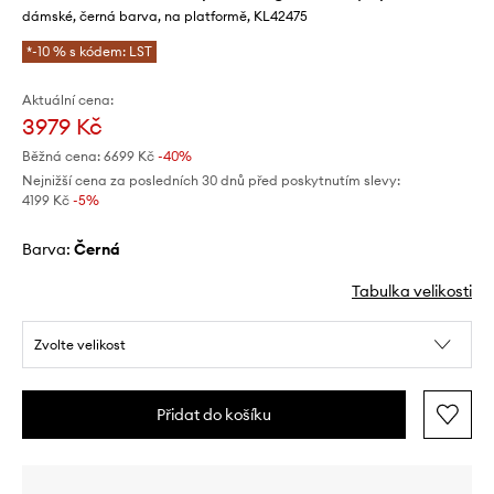
dámské, černá barva, na platformě, KL42475
*-10 % s kódem: LST
Aktuální cena:
3979 Kč
Běžná cena:
6699 Kč
-40%
Nejnižší cena za posledních 30 dnů před poskytnutím slevy:
4199 Kč
 -5%
Barva:
černá
Tabulka velikosti
Zvolte velikost
Přidat do košíku