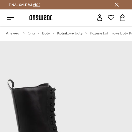
FINAL SALE %!
VÍCE
Ušetřete s Answear Club
Answear
Ona
Boty
Kotníkové boty