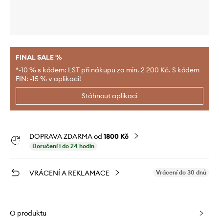
FINAL SALE %
*-10 % s kódem: LST při nákupu za min. 2 200 Kč. S kódem
FIN: -15 % v aplikaci!
Stáhnout aplikaci
DOPRAVA ZDARMA od
1800 Kč
Doručení i do 24 hodin
VRÁCENÍ A REKLAMACE
Vrácení do 30 dnů
O produktu