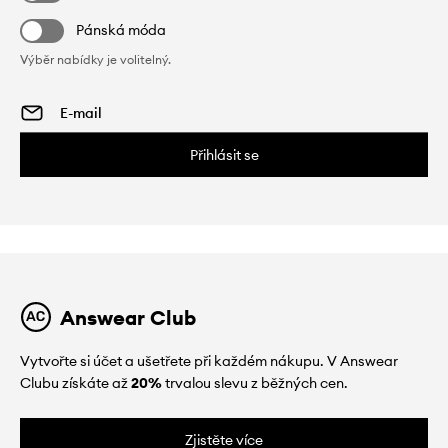
Pánská móda
Výběr nabídky je volitelný.
Přihlásit se
Answear Club
Vytvořte si účet a ušetřete při každém nákupu. V Answear
Clubu získáte až
20%
trvalou slevu z běžných cen.
Zjistěte více