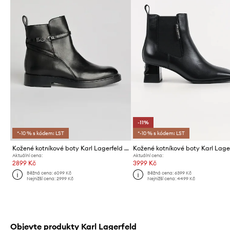
-11%
*-10 % s kódem: LST
*-10 % s kódem: LST
Kožené kotníkové boty Karl Lagerfeld BLAKE
Aktuální cena:
Aktuální cena:
2899 Kč
3999 Kč
Běžná cena:
6099 Kč
Běžná cena:
6399 Kč
Nejnižší cena:
2999 Kč
Nejnižší cena:
4499 Kč
Objevte produkty Karl Lagerfeld