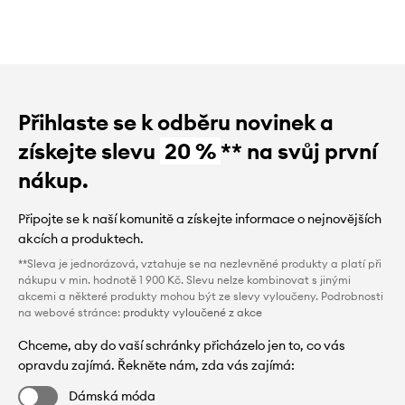
Přihlaste se k odběru novinek a
získejte slevu
20 %
** na svůj první
nákup.
Připojte se k naší komunitě a získejte informace o nejnovějších
akcích a produktech.
**Sleva je jednorázová, vztahuje se na nezlevněné produkty a platí při
nákupu v min. hodnotě 1 900 Kč. Slevu nelze kombinovat s jinými
akcemi a některé produkty mohou být ze slevy vyloučeny. Podrobnosti
na webové stránce:
produkty vyloučené z akce
Chceme, aby do vaší schránky přicházelo jen to, co vás
opravdu zajímá. Řekněte nám, zda vás zajímá:
Dámská móda