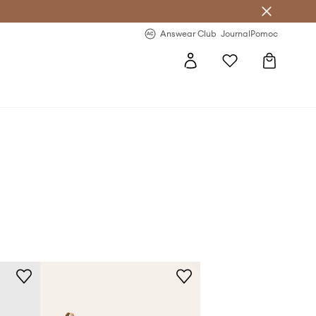
Answear Club
- 20 % na první objednávku
Answear Club
Journal
Pomoc