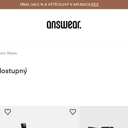
ácení zdarma (od 1800 Kč)
FINAL SALE % A VĚTŠÍ SLEVY V APLIKACI!
Doručení i do 24 h
VÍCE
Ušetřete s 
boty Wojas
dostupný