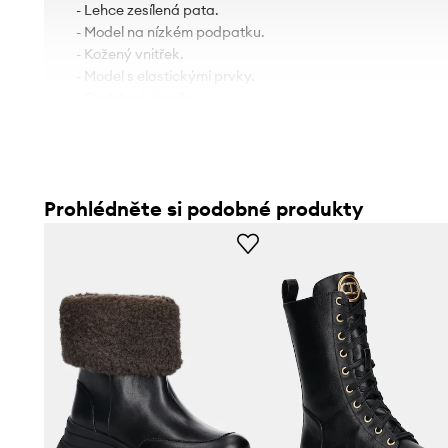
- Lehce zesílená pata.
- Model na nízkém podpatku.
- Kožený vnitřek.
- Model s elastickými prvky.
- Ozdobné detaily.
- Výška podpatku: 4 cm.
- Délka stélky pro velikost je: 24 cm.
- Rozměry pro velikost: 37.
Prohlédněte si podobné produkty